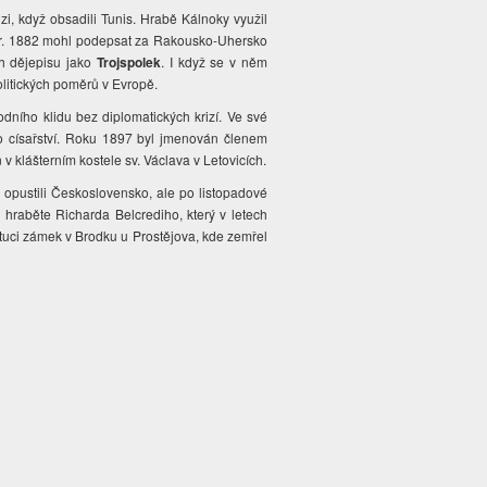
zi, když obsadili Tunis. Hrabě Kálnoky využil
 a r. 1882 mohl podepsat za Rakousko-Uhersko
h dějepisu jako
Trojspolek
. I když se v něm
politických poměrů v Evropě.
ního klidu bez diplomatických krizí. Ve své
ho císařství. Roku 1897 byl jmenován členem
 klášterním kostele sv. Václava v Letovicích.
 opustili Československo, ale po listopadové
 hraběte Richarda Belcrediho, který v letech
ituci zámek v Brodku u Prostějova, kde zemřel