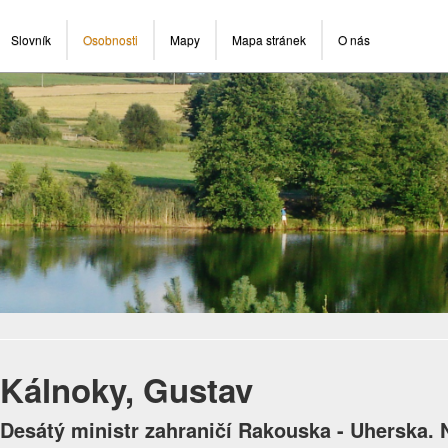
Slovník
Osobnosti
Mapy
Mapa stránek
O nás
Kálnoky, Gustav
Desátý ministr zahraničí Rakouska - Uherska. N