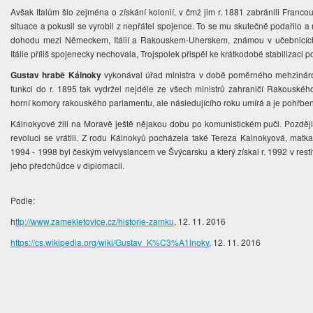
Avšak Italům šlo zejména o získání kolonií, v čmž jim r. 1881 zabránili Francou
situace a pokusil se vyrobil z nepřátel spojence. To se mu skutečně podařilo
dohodu mezi Německem, Itálií a Rakouskem-Uherskem, známou v učebnicíc
Itálie příliš spojenecky nechovala, Trojspolek přispěl ke krátkodobé stabilizaci 
Gustav hrabě Kálnoky
vykonával úřad ministra v době poměrného mehzinárod
funkci do r. 1895 tak vydržel nejdéle ze všech ministrů zahraničí Rakouské
horní komory rakouského parlamentu, ale následujícího roku umírá a je pohřben v
Kálnokyové žili na Moravě ještě nějakou dobu po komunistickém puči. Později
revoluci se vrátili. Z rodu Kálnokyů pocházela také Tereza Kalnokyová, matka
1994 - 1998 byl českým velvyslancem ve Švýcarsku a který získal r. 1992 v rest
jeho předchůdce v diplomacii.
Podle:
h
ttp://www.zamekletovice.cz/historie-zamku
, 12. 11. 2016
https://cs.wikipedia.org/wiki/Gustav_K%C3%A1lnoky
, 12. 11. 2016