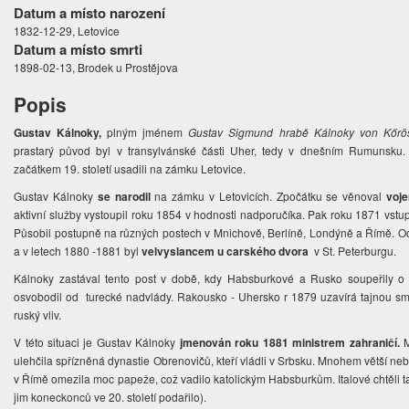
Datum a místo narození
1832-12-29, Letovice
Datum a místo smrti
1898-02-13, Brodek u Prostějova
Popis
Gustav Kálnoky,
plným jménem
Gustav Sigmund hrabě Kálnoky von Kőr
prastarý původ byl v transylvánské části Uher, tedy v dnešním Rumunsku. 
začátkem 19. století usadili na zámku Letovice.
Gustav Kálnoky
se narodil
na zámku v Letovicích. Zpočátku se věnoval
voje
aktivní služby vystoupil roku 1854 v hodnosti nadporučíka. Pak roku 1871 vst
Působil postupně na různých postech v Mnichově, Berlíně, Londýně a Římě. Od
a v letech 1880 -1881 byl
velvyslancem u carského dvora
v St. Peterburgu.
Kálnoky zastával tento post v době, kdy Habsburkové a Rusko soupeřily o 
osvobodil od turecké nadvlády. Rakousko - Uhersko r 1879 uzavírá tajnou s
ruský vliv.
V této situaci je Gustav Kálnoky
jmenován roku 1881 ministrem zahraničí.
M
ulehčila spřízněná dynastie Obrenovičů, kteří vládli v Srbsku. Mnohem větší neb
v Římě omezila moc papeže, což vadilo katolickým Habsburkům. Italové chtěli ta
jim koneckonců ve 20. století podařilo).