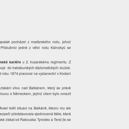
öspatak
pocházel z maďarského rodu, jehož
Příslušníci jedné z větví rodu Kálnokyů se
nské kariéře
u 2. husarskému regimentu. Z
upuje do habsburských diplomatických služeb.
 roku 1874 pracoval na vyslanectví v Kodani
získání vlivu nad Balkánem, který se právě
mlouvu s Německem, jejímž cílem bylo omezit
usel řešit situaci na Balkáně, kteoru mu ale
ezpečí představovala sjednocená Itálie, která
ké získat od Rakouska Tyrolsko a Terst (to se