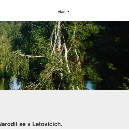
Akce
arodil se v Letovicích.