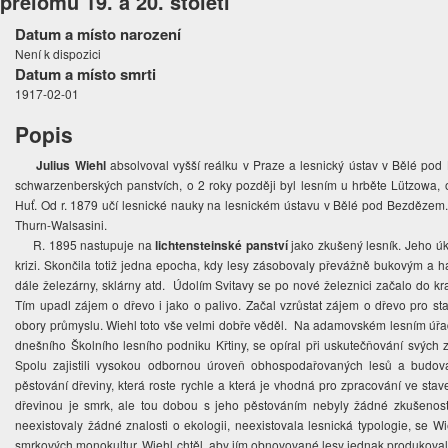
přelomu 19. a 20. století
Datum a místo narození
Není k dispozici
Datum a místo smrti
1917-02-01
Popis
Julius Wiehl
absolvoval vyšší reálku v Praze a lesnický ústav v Bělé pod
schwarzenberských panstvích, o 2 roky později byl lesním u hrběte Lützowa, 
Huť. Od r. 1879 učí lesnické nauky na lesnickém ústavu v Bělé pod Bezdězem. 
Thurn-Walsasini.
R. 1895 nastupuje na
lichtensteinské panství
jako zkušený lesník. Jeho úk
krizi. Skončila totiž jedna epocha, kdy lesy zásobovaly převážně bukovým a 
dále železárny, sklárny atd. Údolím Svitavy se po nové železnici začalo do k
Tím upadl zájem o dřevo i jako o palivo. Začal vzrůstat zájem o dřevo pro st
obory průmyslu. Wiehl toto vše velmi dobře věděl. Na adamovském lesním úřa
dnešního Školního lesního podniku Křtiny, se opíral při uskutečňování svýc
Spolu zajistili vysokou odbornou úroveň obhospodařovaných lesů a budován
pěstování dřeviny, která roste rychle a která je vhodná pro zpracování ve stav
dřevinou je smrk, ale tou dobou s jeho pěstováním nebyly žádné zkušenost
neexistovaly žádné znalosti o ekologii, neexistovala lesnická typologie, se 
smrkových monokultur. Wiehl chtěl, aby jím obnovované lesy jednak produkova