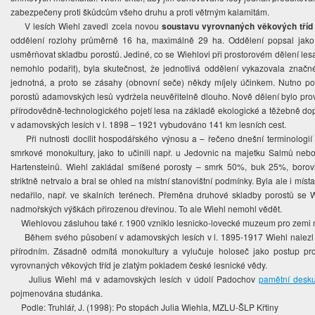
zabezpečeny proti škůdcům všeho druhu a proti větrným kalamitám.
V lesích Wiehl zavedl zcela novou
soustavu vyrovnaných věkových tří
oddělení rozlohy průměrně 16 ha, maximálně 29 ha. Oddělení popsal jako 
usměrňovat skladbu porostů. Jediné, co se Wiehlovi při prostorovém dělení lesa 
nemohlo podařit), byla skutečnost, že jednotlivá oddělení vykazovala značné
jednotná, a proto se zásahy (obnovní seče) někdy míjely účinkem. Nutno p
porostů adamovských lesů vydržela neuvěřitelně dlouho. Nově dělení bylo pro
přírodovědně-technologického pojetí lesa na základě ekologické a těžebně dopr
v adamovských lesích v l. 1898 – 1921 vybudováno 141 km lesních cest.
Při nutnosti docílit hospodářského výnosu a – řečeno dnešní terminologií – 
smrkové monokultury, jako to učinili např. u Jedovnic na majetku Salmů ne
Hartensteinů. Wiehl zakládal smíšené porosty – smrk 50%, buk 25%, boro
striktně netrvalo a bral se ohled na místní stanovištní podmínky. Byla ale i mí
nedařilo, např. ve skalních terénech. Přeměna druhové skladby porostů se Wi
nadmořských výškách přirozenou dřevinou. To ale Wiehl nemohl vědět.
Wiehlovou zásluhou také r. 1900 vzniklo lesnicko-lovecké muzeum pro zemi
Během svého působení v adamovských lesích v l. 1895-1917 Wiehl nalezl
přírodním. Zásadně odmítá monokultury a vylučuje holoseč jako postup p
vyrovnaných věkových tříd je zlatým pokladem české lesnické vědy.
Julius Wiehl má v adamovských lesích v údolí Padochov
pamětní desk
pojmenována studánka.
Podle: Truhlář, J. (1998): Po stopách Julia Wiehla, MZLU-ŠLP Křtiny