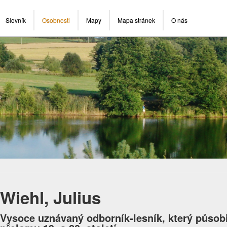
Slovník
Osobnosti
Mapy
Mapa stránek
O nás
Wiehl, Julius
Vysoce uznávaný odborník-lesník, který působ