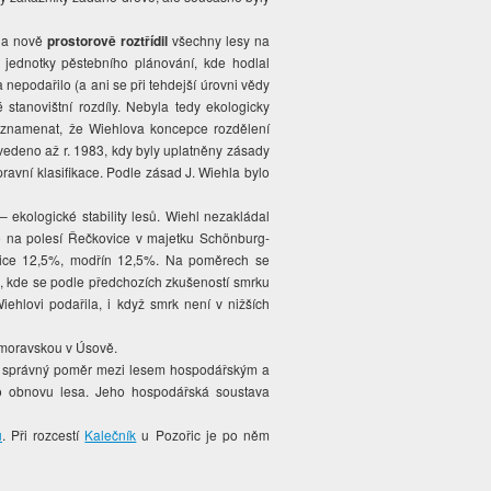
d
a nově
prostorově roztřídil
všechny lesy na
jednotky pěstebního plánování, kde hodlal
nepodařilo (a ani se při tehdejší úrovni vědy
 stanovištní rozdíly. Nebyla tedy ekologicky
oznamenat, že Wiehlova koncepce rozdělení
vedeno až r. 1983, kdy byly uplatněny zásady
avní klasifikace. Podle zásad J. Wiehla bylo
ekologické stability lesů. Wiehl nezakládal
bo na polesí Řečkovice v majetku Schönburg-
vice 12,5%, modřín 12,5%. Na poměrech se
sta, kde se podle předchozích zkušeností smrku
ehlovi podařila, i když smrk není v nižších
 moravskou v Úsově.
 správný poměr mezi lesem hospodářským a
ro obnovu lesa. Jeho hospodářská soustava
u
. Při rozcestí
Kalečník
u Pozořic je po něm