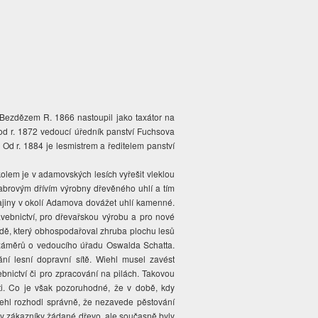
 Bezdězem R. 1866 nastoupil jako taxátor na
od r. 1872 vedoucí úředník panství Fuchsova
Od r. 1884 je lesmistrem a ředitelem panství
olem je v adamovských lesích vyřešit vleklou
habrovým dřívím výrobny dřevěného uhlí a tím
rajiny v okolí Adamova dovážet uhlí kamenné.
avebnictví, pro dřevařskou výrobu a pro nové
dě, který obhospodařoval zhruba plochu lesů
h záměrů o vedoucího úřadu Oswalda Schatta.
í lesní dopravní sítě. Wiehl musel zavést
ebnictví či pro zpracování na pilách. Takovou
i. Co je však pozoruhodné, že v době, kdy
Wiehl rozhodl správně, že nezavede pěstování
ly zákazníky žádané dřevo, ale současně byly