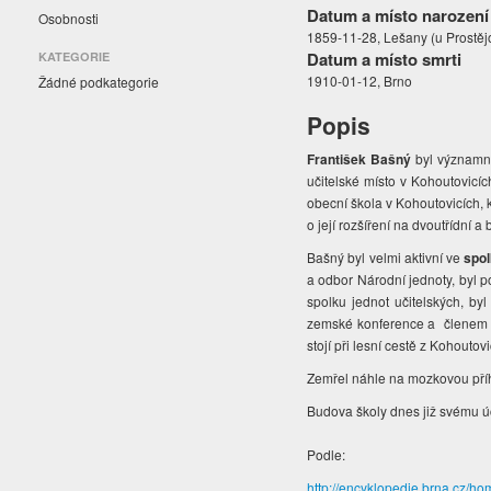
Datum a místo narození
Osobnosti
1859-11-28, Lešany (u Prostěj
Datum a místo smrti
KATEGORIE
1910-01-12, Brno
Žádné podkategorie
Popis
František Bašný
byl význam
učitelské místo v Kohoutovicí
obecní škola v Kohoutovicích, k
o její rozšíření na dvoutřídní 
Bašný byl velmi aktivní ve
spo
a odbor Národní jednoty, byl 
spolku jednot učitelských, by
zemské konference a členem s
stojí při lesní cestě z Kohouto
Zemřel náhle na mozkovou přího
Budova školy dnes již svému úč
Podle:
http://encyklopedie.brna.cz/