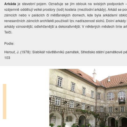
Arkáda
je stavební pojem. Označuje se jím oblouk na svislých podporách – 
vzájemně oddělují velké prostory (lodi) kostela (mezilodní arkády). Arkád se pou
zámcích nebo v palácích či měšťanských domech, kde byla arkádami obklo
renesančních zámcích architekti používali tzv. nadřazenost slohů. Dolní arkády
arkády vznosnější, odlehčenější a dekorativnější. V některých městech linie ar
Telči.
Podle:
Herout, J. (1978): Slabikář návštěvníků památek, Středisko státní památkové p
103