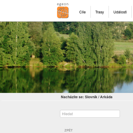
Cíle
Trasy
Události
Nacházíte se:
Slovník
/
Arkáda
ZPĚT