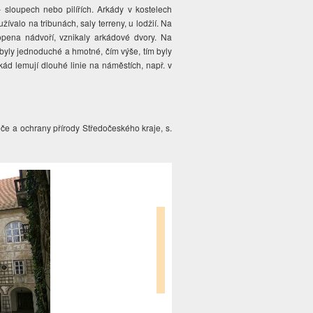
sloupech nebo pilířích. Arkády v kostelech
žívalo na tribunách, saly terreny, u lodžií. Na
pena nádvoří, vznikaly arkádové dvory. Na
 byly jednoduché a hmotné, čím výše, tím byly
kád lemují dlouhé linie na náměstích, např. v
éče a ochrany přírody Středočeského kraje, s.