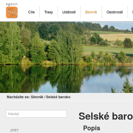
Cíle
Trasy
Události
Slovník
Osobnosti
Nacházíte se:
Slovník
/
Selské baroko
Selské bar
Popis
ZPĚT