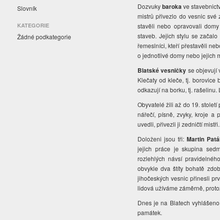
Dozvuky
baroka
ve stavebnictv
Slovník
mistrů přivezlo do vesnic své
KATEGORIE
stavěli nebo opravovali domy
staveb. Jejich stylu se začalo
Žádné podkategorie
řemeslníci, kteří přestavěli n
o jednotlivé domy nebo jejich 
Blatské vesničky
se objevují 
Klečaty od kleče, tj. borovice
odkazují na borku, tj. rašelinu.
Obyvatelé žili až do 19. stole
nářečí, písně, zvyky, kroje a 
uvedli, přivezli ji zedničtí mistři
Doloženi jsou tři:
Martin Patá
jejich práce je skupina sedmi
rozlehlých návsí pravidelnéh
obvykle dva štíty bohatě zdo
jihočeských vesnic přinesli pr
lidová užíváme záměrně, protož
Dnes je na Blatech vyhlášeno
památek.