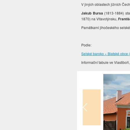
V jiných oblastech jižních Čech
Jakub Bursa
(1813-1884) sta
1870) na Vltavotýnsku,
Franti
Památkami jihočeského selskéh
Podle:
Selské baroko » Blatské obce 
Informační tabule ve Vlastiboři