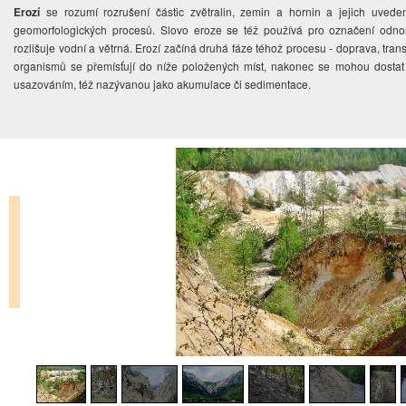
Erozí
se rozumí rozrušení částic zvětralin, zemin a hornin a jejich uved
geomorfologických procesů. Slovo eroze se též používá pro označení odnos
rozlišuje vodní a větrná. Erozí začíná druhá fáze téhož procesu - doprava, trans
organismů se přemísťují do níže položených míst, nakonec se mohou dostat 
usazováním, též nazývanou jako akumulace či sedimentace.