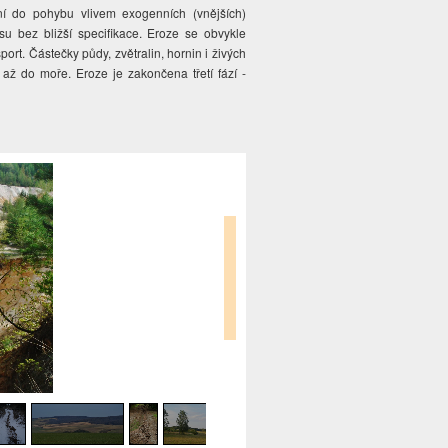
ení do pohybu vlivem exogenních (vnějších)
u bez bližší specifikace. Eroze se obvykle
port. Částečky půdy, zvětralin, hornin i živých
až do moře. Eroze je zakončena třetí fází -