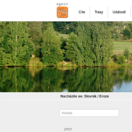
Cíle
Trasy
Události
Nacházíte se:
Slovník
/
Eroze
ZPĚT