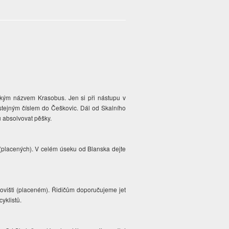
kým názvem Krasobus. Jen si při nástupu v
stejným číslem do Češkovic. Dál od Skalního
 absolvovat pěšky.
(placených). V celém úseku od Blanska dejte
ovišti (placeném). Řidičům doporučujeme jet
yklistů.