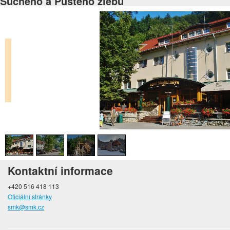
Suchého a Pustého žlebu
Kontaktní informace
+420 516 418 113
Oficiální stránky
smk@smk.cz