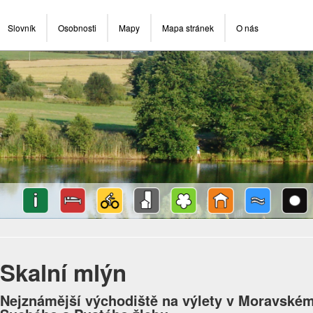
Slovník
Osobnosti
Mapy
Mapa stránek
O nás
Skalní mlýn
Nejznámější východiště na výlety v Moravském