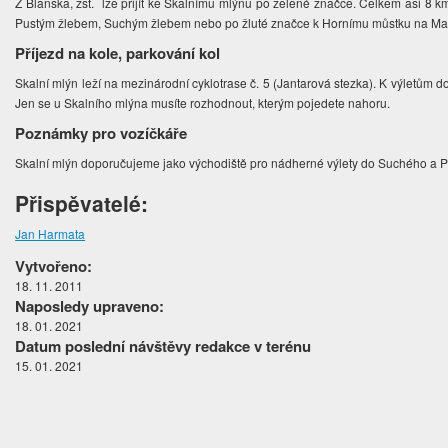
Z Blanska, žst. lze přijít ke Skalnímu mlýnu po zelené značce. Celkem asi 8 km
Pustým žlebem, Suchým žlebem nebo po žluté značce k Hornímu můstku na M
Příjezd na kole, parkování kol
Skalní mlýn leží na mezinárodní cyklotrase č. 5 (Jantarová stezka). K výletům
Jen se u Skalního mlýna musíte rozhodnout, kterým pojedete nahoru.
Poznámky pro vozíčkáře
Skalní mlýn doporučujeme jako východiště pro nádherné výlety do Suchého a P
Přispěvatelé:
Jan Harmata
Vytvořeno:
18. 11. 2011
Naposledy upraveno:
18. 01. 2021
Datum poslední návštěvy redakce v terénu
15. 01. 2021