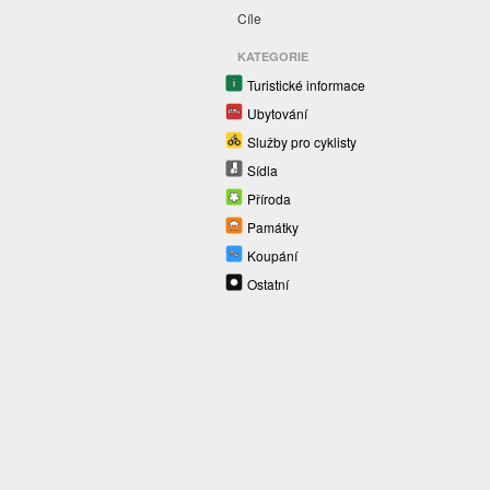
Cíle
KATEGORIE
Turistické informace
Ubytování
Služby pro cyklisty
Sídla
Příroda
Památky
Koupání
Ostatní