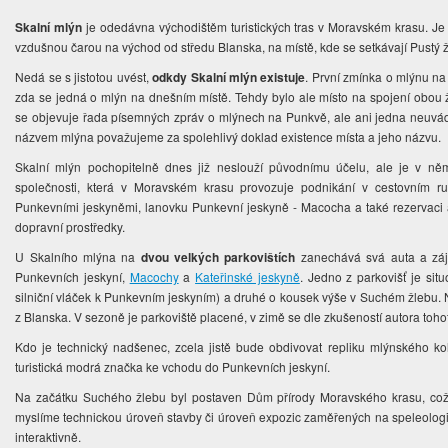
Skalní mlýn
je odedávna východištěm turistických tras v Moravském krasu. Je 
vzdušnou čarou na východ od středu Blanska, na místě, kde se setkávají Pustý ž
Nedá se s jistotou uvést,
odkdy Skalní mlýn existuje
. První zmínka o mlýnu na
zda se jedná o mlýn na dnešním místě. Tehdy bylo ale místo na spojení obou 
se objevuje řada písemných zpráv o mlýnech na Punkvě, ale ani jedna neuvádí 
názvem mlýna považujeme za spolehlivý doklad existence místa a jeho názvu.
Skalní mlýn pochopitelně dnes již neslouží původnímu účelu, ale je v n
společnosti, která v Moravském krasu provozuje podnikání v cestovním r
Punkevními jeskyněmi, lanovku Punkevní jeskyně - Macocha a také rezervaci
dopravní prostředky.
U Skalního mlýna na
dvou velkých parkovištích
zanechává svá auta a záje
Punkevních jeskyní,
Macochy
a
Kateřinské jeskyně
. Jedno z parkovišť je si
silniční vláček k Punkevním jeskyním) a druhé o kousek výše v Suchém žlebu. N
z Blanska. V sezoně je parkoviště placené, v zimě se dle zkušeností autora toh
Kdo je technický nadšenec, zcela jistě bude obdivovat repliku mlýnského k
turistická modrá značka ke vchodu do Punkevních jeskyní.
Na začátku Suchého žlebu byl postaven Dům přírody Moravského krasu, což 
myslíme technickou úroveň stavby či úroveň expozic zaměřených na speleologi
interaktivně.