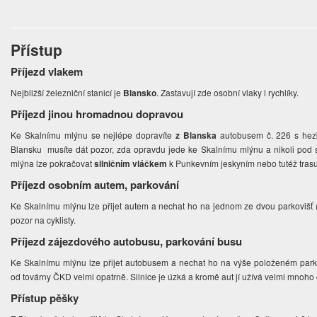
Přístup
Příjezd vlakem
Nejbližší železniční stanicí je
Blansko
. Zastavují zde osobní vlaky i rychlíky.
Příjezd jinou hromadnou dopravou
Ke Skalnímu mlýnu se nejlépe dopravíte
z Blanska
autobusem č. 226 s hez
Blansku musíte dát pozor, zda opravdu jede ke Skalnímu mlýnu a nikoli pod 
mlýna lze pokračovat
silničním vláčkem
k Punkevním jeskyním nebo tutéž trasu
Příjezd osobním autem, parkování
Ke Skalnímu mlýnu lze přijet autem a nechat ho na jednom ze dvou parkovišť 
pozor na cyklisty.
Příjezd zájezdového autobusu, parkování busu
Ke Skalnímu mlýnu lze přijet autobusem a nechat ho na výše položeném park
od továrny ČKD velmi opatrně. Silnice je úzká a kromě aut jí užívá velmi mnoho c
Přístup pěšky