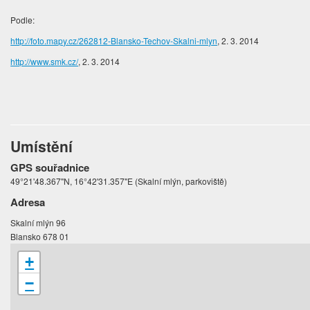
Podle:
http://foto.mapy.cz/262812-Blansko-Techov-Skalni-mlyn
, 2. 3. 2014
http://www.smk.cz/
, 2. 3. 2014
Umístění
GPS souřadnice
49°21'48.367"N, 16°42'31.357"E (Skalní mlýn, parkoviště)
Adresa
Skalní mlýn 96
Blansko 678 01
+
−