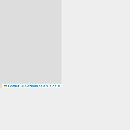
Leaflet
|
© Seznam.cz a.s. a další