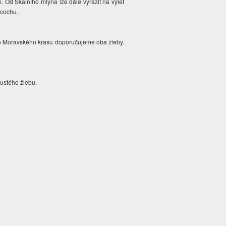
. Od Skalního mlýna lze dále vyrazit na výlet
acochu.
 do Moravského krasu doporučujeme oba žleby.
ustého žlebu.