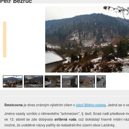
Petr Bezruč
Šmelcovna
je dnes známým výletním cílem v
údolí Bílého potoka
. Jedná se o o
Jméno osady vzniklo z německého "schmelzen", tj. tavit. Snad naši předkové měli
ve 13. století se zde dobývala
stříbrná ruda
, což dokládají hlavně místní náz
možné, že uváděné názvy patřily do katastrálního území obce Lažánky.