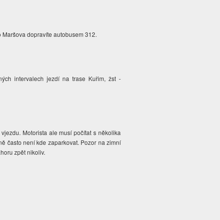
ého Maršova dopravíte autobusem 312.
ch intervalech jezdí na trase Kuřim, žst -
vjezdu. Motorista ale musí počítat s několika
ně často není kde zaparkovat. Pozor na zimní
oru zpět nikoliv.