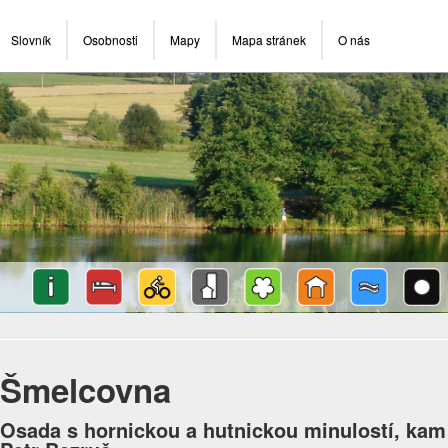
Slovník
Osobnosti
Mapy
Mapa stránek
O nás
Šmelcovna
Osada s hornickou a hutnickou minulostí, kam 