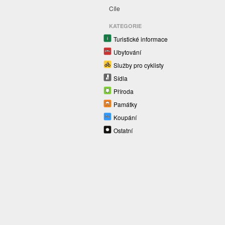
Cíle
KATEGORIE
Turistické informace
Ubytování
Služby pro cyklisty
Sídla
Příroda
Památky
Koupání
Ostatní