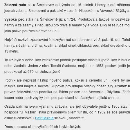
Železná ruda
se u Šmelcovny dobývala od 16. století. Hamry, které stříbrno
jednak zde, na Šmelcovně a pak také v Lesním Hlubokém, u Veverské Bítýšky 
Vysoká pec
stála na Šmelcovně již r. 1724. Produkovala takové množství ž
hamry a železárny. Hnací silou pro dřívější hamry byla voda. Díky ní se ruda mohl
jako palivo používalo dřevěné uhlí.
Největší rozkvět zpracování železných rud se odehrával ve 2. pol. 19. stol. Teh
hamry, slévárna, drtírna, kovárna, sklad cihel, cihlářská pec, sklad dřevěnéh
13 metrů.
To už bylo v době, kdy železářský podnik postupně vlastnili (poté, kdy z huti
nebo vlastníci. Jeden z nich, Tomáš Svoboda, majitel z r. 1853, postavil ještě 
produkovat až 670 tun železa týdně.
Podnik ale nepřežil nástup nového paliva, koksu z černého uhlí, které by s
rosické uhlí majitelé nechtěli kupovat pro údajně vysoký obsah síry.
Provoz b
provoz železářského podniku na Bílém potoce nad Veverskou Bítýškou. Zaříz
lesem nebo jejich zbytky jsou pod parcelami současných majitelů chalup.
Osada pak na svém významu ztrácela, ale její obyvatelé ještě r. 1905 staví
hospoda "U Mašků" stala pravidelným cílem turistů, od r. 1902 se zde pravid
oslav zúčastňoval i
Petr Bezruč
se svou
„smečkou“
.
Dnes je osada cílem výletů pěších i cyklistických.