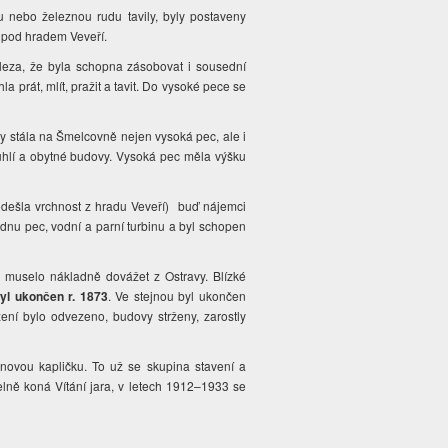
u nebo železnou rudu tavily, byly postaveny
a pod hradem Veveří.
eleza, že byla schopna zásobovat i sousední
a prát, mlít, pražit a tavit. Do vysoké pece se
dy stála na Šmelcovně nejen vysoká pec, ale i
o uhlí a obytné budovy. Vysoká pec měla výšku
 odešla vrchnost z hradu Veveří) buď nájemci
jednu pec, vodní a parní turbinu a byl schopen
e muselo nákladně dovážet z Ostravy. Blízké
yl ukončen r. 1873
. Ve stejnou byl ukončen
ení bylo odvezeno, budovy strženy, zarostly
 novou kapličku. To už se skupina stavení a
elně koná Vítání jara, v letech 1912–1933 se