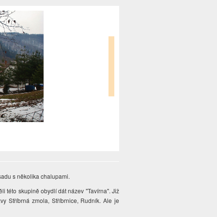
sadu s několika chalupami.
 této skupině obydlí dát název "Tavírna". Již
vy Stříbrná zmola, Stříbrnice, Rudník. Ale je