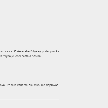
sní cesta.
Z Veverské Bítýšky
podél potoka
va mlýna je lesní cesta a pěšina.
a. Při této variantě ale musí mít doprovod,