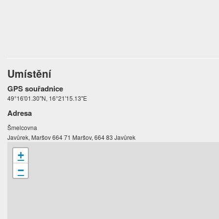
Umístění
GPS souřadnice
49°16'01.30"N, 16°21'15.13"E
Adresa
Šmelcovna
Javůrek, Maršov 664 71 Maršov, 664 83 Javůrek
+
−