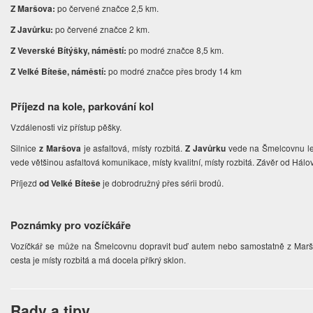
Z Maršova:
po červené značce 2,5 km.
Z Javůrku:
po červené značce 2 km.
Z Veverské Bítýšky, náměstí:
po modré značce 8,5 km.
Z Velké Bíteše, náměstí:
po modré značce přes brody 14 km
Příjezd na kole, parkování kol
Vzdálenosti viz přístup pěšky.
Silnice
z Maršova
je asfaltová, místy rozbitá.
Z Javůrku
vede na Šmelcovnu le
vede většinou asfaltová komunikace, místy kvalitní, místy rozbitá. Závěr od Hálo
Příjezd
od Velké Bíteše
je dobrodružný přes sérii brodů.
Poznámky pro vozíčkáře
Vozíčkář se může na Šmelcovnu dopravit buď autem nebo samostatně z Maršov
cesta je místy rozbitá a má docela příkrý sklon.
Rady a tipy