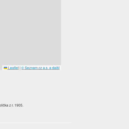
Leaflet
|
© Seznam.cz a.s. a další
lička z r. 1905.