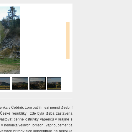
nka v Čebíně. Lom patřil mezi menší těžební
eské republiky i zde byla těžba zastavena
vastovat cenné ostrůvky vápenců v krajině s
en v několika velkých lomech. Vápno, cement a
evastace přírody sice koncentruje na několika