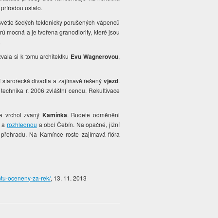
přírodou ustalo.
světle šedých tektonicky porušených vápenců
ů mocná a je tvořena granodiority, které jsou
.
vala si k tomu architektku
Evu Wagnerovou
,
í starořecká divadla a zajímavě řešený
vjezd
.
echnika r. 2006 zvláštní cenou. Rekultivace
na vrchol zvaný
Kamínka
. Budete odměněni
m a
rozhlednou
a obcí Čebín. Na opačné, jižní
 přehradu. Na Kamínce roste zajímavá flóra
tu-oceneny-za-rek/
, 13. 11. 2013