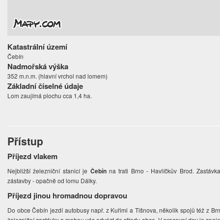
Katastrální území
Čebín
Nadmořská výška
352 m.n.m. (hlavní vrchol nad lomem)
Základní číselné údaje
Lom zaujímá plochu cca 1,4 ha.
Přístup
Příjezd vlakem
Nejbližší železniční stanicí je
Čebín
na trati Brno - Havlíčkův Brod. Zastávk
zástavby - opačně od lomu Dálky.
Příjezd jinou hromadnou dopravou
Do obce Čebín jezdí autobusy např. z Kuřimi a Tišnova, několik spojů též z Brn
železniční zastávky a mohou vás odvézt do středu obce. V pracovní dny je spoj