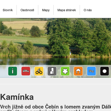
Slovník
Osobnosti
Mapy
Mapa stránek
O nás
Kamínka
Vrch jižně od obce Čebín s lomem zvaným Dá