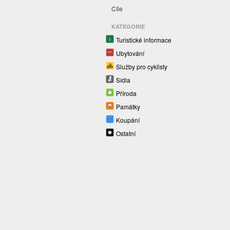
Cíle
KATEGORIE
Turistické informace
Ubytování
Služby pro cyklisty
Sídla
Příroda
Památky
Koupání
Ostatní