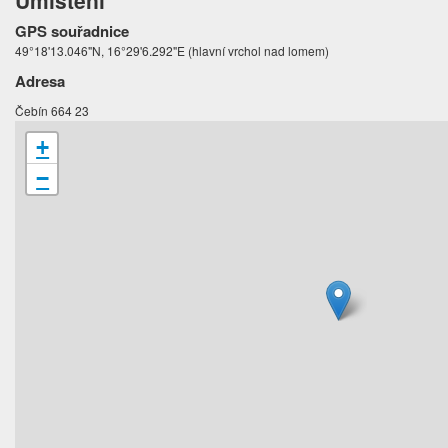
Umístění
GPS souřadnice
49°18'13.046"N, 16°29'6.292"E (hlavní vrchol nad lomem)
Adresa
Čebín 664 23
+
−