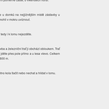
te u domků na nejjižnějším místě zástavby u
e mohli v mokru uvíznout.
 tedy i k lomu nejezděte.
vba a železniční trať ji obchází obloukem. Trať
ž jděte přes pole přímo a u lesa vlevo. Celkem
 600 m.
no kola tlačit nebo nechat a hlídat v lomu.