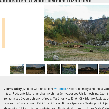
amfiteátrem a velmi pěkným rozhledem
V
lomu Dálky
jižně od Čebína se těžil
vápenec
. Odběratelem byla zejména vápe
místa. Podobně jako v mnoha jiných malých vápencových lomech na území Č
zejména z důvodů ochrany přírody. Malé lomy totiž téměř vždy dokázaly zde
typickou flórou a faunou. Od 90. let 20. stol. těžba vápence v Česku probíhá j
stavební výrobky z nich produkuje jen několik větších firem. Tím se "velká" d