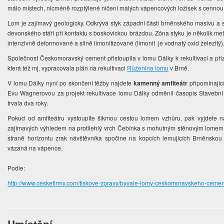
málo místech, nicméně rozptýlené ničení malých vápencových ložisek s cennou 
Lom je zajímavý geologicky. Odkrývá styk západní části brněnského masivu a 
devonského stáří při kontaktu s boskovickou brázdou. Zóna styku je několik metr
intenzivně deformované a silně limonitizované (limonit je vodnatý oxid železitý)
Společnost Českomoravský cement přistoupila v lomu Dálky k rekultivaci a přiz
která též mj. vypracovala plán na rekultivaci
Růženina lomu
v Brně.
V lomu Dálky nyní po skončení těžby najdete
kamenný amfiteátr
připomínajíc
Evu Wagnerovou za projekt rekultivace lomu Dálky odměnil časopis Stavební t
trvala dva roky.
Pokud od amfiteátru vystoupíte šikmou cestou lomem vzhůru, pak vyjdete 
zajímavých výhledem na protilehlý vrch Čebínka s mohutným stěnovým lome
straně horizontu zrak návštěvníka spočine na kopcích lemujících Brněnskou
vázaná na vápence.
Podle:
http://www.ceskefirmy.com/tiskove-zpravy/byvale-lomy-ceskomoravskeho-cemen