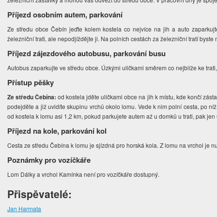
Příjezd osobním autem, parkování
Ze středu obce Čebín jeďte kolem kostela co nejvíce na jih a auto zaparkuj
železniční trati, ale nepodjíždějte ji. Na polních cestách za železniční tratí byst
Příjezd zájezdového autobusu, parkování busu
Autobus zaparkujte ve středu obce. Úzkými uličkami směrem co nejblíže ke trati,
Přístup pěšky
Ze středu Čebína:
od kostela jděte uličkami obce na jih k místu, kde končí zásta
podejděte a již uvidíte skupinu vrchů okolo lomu. Vede k nim polní cesta, po ní
od kostela k lomu asi 1,2 km, pokud parkujete autem až u domků u trati, pak jen
Příjezd na kole, parkování kol
Cesta ze středu Čebína k lomu je sjízdná pro horská kola. Z lomu na vrchol je nut
Poznámky pro vozíčkáře
Lom Dálky a vrchol Kamínka není pro vozíčkáře dostupný.
Přispěvatelé:
Jan Harmata