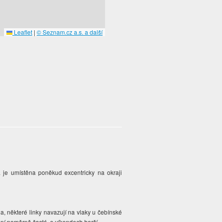
Leaflet
|
© Seznam.cz a.s. a další
a je umístěna poněkud excentricky na okraji
a, některé linky navazují na vlaky u čebínské
ení poměrně časté, o víkendech horší.