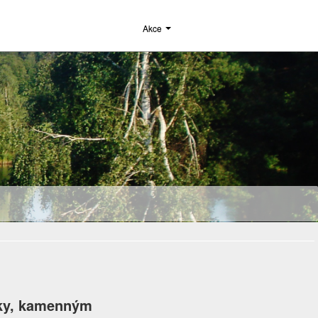
Akce
lky, kamenným