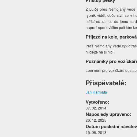
Přístup pěšky
Z Lulče přes Nemojany vede 
rybník vidět, občerstvit se v
mířící od silnice do lomu se
naproti sportovištím patřícím k
Příjezd na kole, parková
Přes Nemojany vede cyklotrasa
hlídejte na silnici.
Poznámky pro vozíčkář
Lom není pro vozíčkáře dostup
Přispěvatelé:
Jan Harmata
Vytvořeno:
07. 02. 2014
Naposledy upraveno:
26. 12. 2025
Datum poslední návštěv
15. 06. 2013