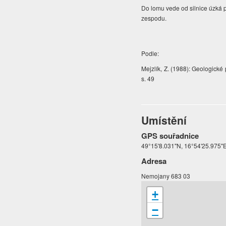
Do lomu vede od silnice úzká p
zespodu.
Podle:
Mejzlík, Z. (1988): Geologick
s. 49
Umístění
GPS souřadnice
49°15'8.031"N, 16°54'25.975"
Adresa
Nemojany 683 03
+
−