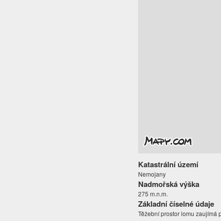
Katastrální území
Nemojany
Nadmořská výška
275 m.n.m.
Základní číselné údaje
Těžební prostor lomu zaujímá p