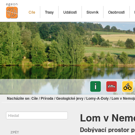
Cíle
Trasy
Události
Slovník
Osobnosti
Nacházíte se:
Cíle
/
Příroda
/
Geologické jevy
/
Lomy-A-Doly
/
Lom v Nemoj
Lom v Nem
Dobývací prostor 
ZPĚT