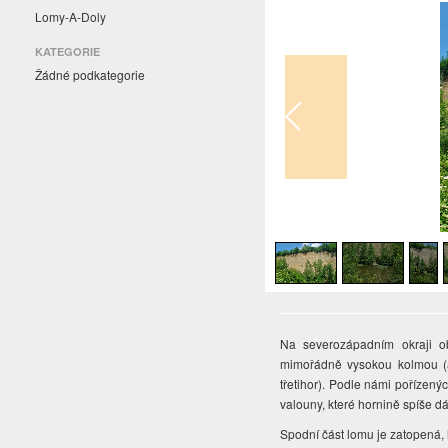
Lomy-A-Doly
KATEGORIE
Žádné podkategorie
1
/
6
Na severozápadním okraji 
mimořádně vysokou kolmou (a 
třetihor). Podle námi pořízený
valouny, které hornině spíše dá
Spodní část lomu je zatopená, 