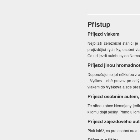
Přístup
Příjezd vlakem
Nejbližší železniční stanicí j
projíždějící rychlíky, osobní 
Odtud jezdí autobusy do Nemo
Příjezd jinou hromadno
Doporučujeme jet některou z 
- Vyškov - obě provoz po celý
vlakem do
Vyškova
a zde přes
Příjezd osobním autem,
Ze středu obce Nemojany jeďte
k lomu dojít pěšky. Přímo u lo
Příjezd zájezdového au
Platí totéž, co pro osobní auta.