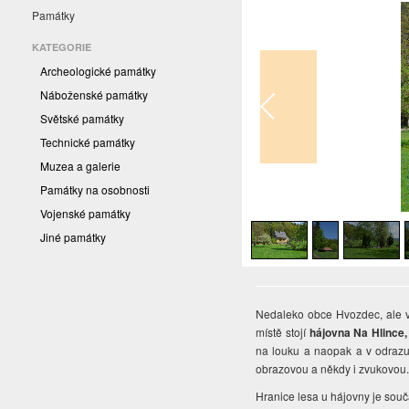
Památky
KATEGORIE
Archeologické památky
Náboženské památky
Světské památky
Technické památky
Muzea a galerie
Památky na osobnosti
1
/
4
Vojenské památky
Jiné památky
Nedaleko obce Hvozdec, ale v 
místě stojí
hájovna Na Hlince,
na louku a naopak a v odrazu 
obrazovou a někdy i zvukovou
Hranice lesa u hájovny je sou