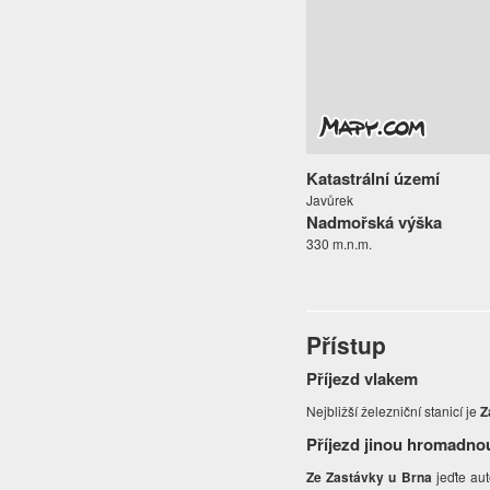
Katastrální území
Javůrek
Nadmořská výška
330 m.n.m.
Přístup
Příjezd vlakem
Nejbližší železniční stanicí je
Z
Příjezd jinou hromadno
Ze Zastávky u Brna
jeďte aut