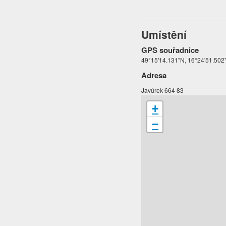
Umístění
GPS souřadnice
49°15'14.131"N, 16°24'51.502
Adresa
Javůrek 664 83
+
−