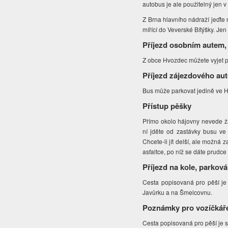
autobus je ale použitelný jen v
Z Brna hlavního nádraží jeďte 
mířící do Veverské Bítýšky. Je
Příjezd osobním autem,
Z obce Hvozdec můžete vyjet po 
Příjezd zájezdového au
Bus může parkovat jedině ve H
Přístup pěšky
Přímo okolo hájovny nevede žá
ní jděte od zastávky busu ve
Chcete-li jít delší, ale možná 
asfaltce, po níž se dáte prudce
Příjezd na kole, parková
Cesta popisovaná pro pěší je 
Javůrku a na Šmelcovnu.
Poznámky pro vozíčkář
Cesta popisovaná pro pěší je 