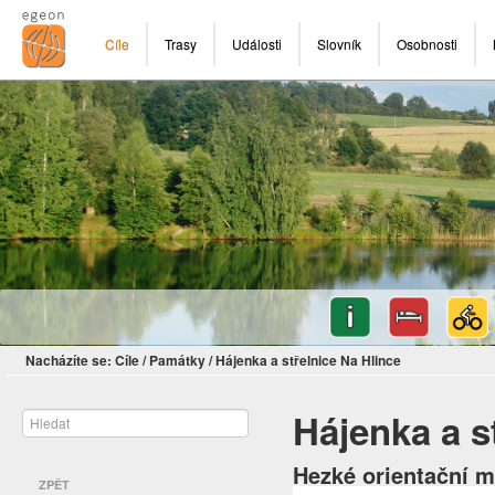
Cíle
Trasy
Události
Slovník
Osobnosti
Nacházíte se:
Cíle
/
Památky
/
Hájenka a střelnice Na Hlince
Hájenka a s
Hezké orientační m
ZPĚT