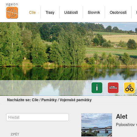
Cíle
Trasy
Události
Slovník
Osobnosti
Nacházíte se:
Cíle
/
Památky
/
Vojenské památky
Alet
Poloostrov
ZPĚT