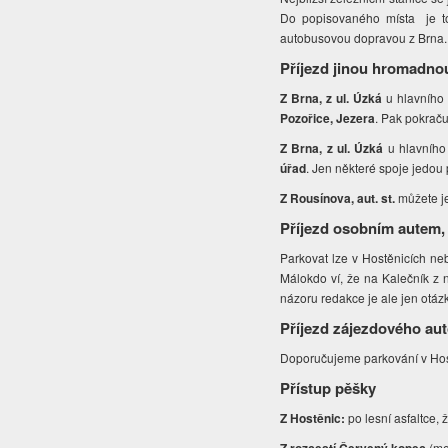
Do popisovaného místa je to 
autobusovou dopravou z Brna.
Příjezd jinou hromadno
Z Brna, z ul. Úzká
u hlavního 
Pozořice, Jezera
. Pak pokraču
Z Brna, z ul. Úzká
u hlavního 
úřad
. Jen některé spoje jedou
Z Rousínova, aut. st.
můžete j
Příjezd osobním autem,
Parkovat lze v Hostěnicích ne
Málokdo ví, že na Kalečník z n
názoru redakce je ale jen otáz
Příjezd zájezdového au
Doporučujeme parkování v Hos
Přístup pěšky
Z Hostěnic:
po lesní asfaltce,
(me