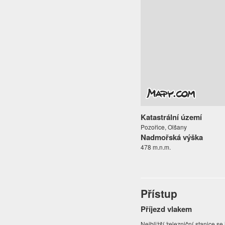
Katastrální území
Pozořice, Olšany
Nadmořská výška
478 m.n.m.
Přístup
Příjezd vlakem
Nejbližší železniční stanice s