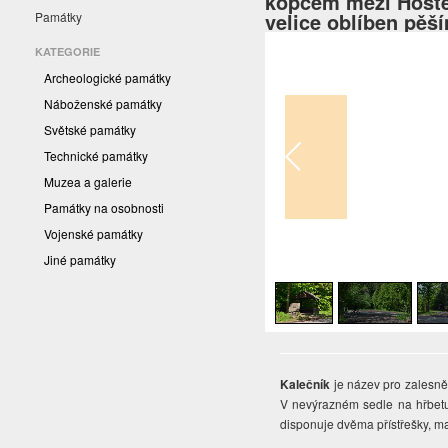
kopcem mezi Hostěn
velice oblíben pěší
Památky
KATEGORIE
Archeologické památky
Náboženské památky
Světské památky
Technické památky
Muzea a galerie
Památky na osobnosti
Vojenské památky
1
/
4
Jiné památky
Kalečník
je název pro zalesně
V nevýrazném sedle na hřbetu, 
disponuje dvěma přístřešky, ma