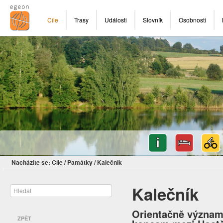
Cíle
Trasy
Události
Slovník
Osobnosti
Nacházíte se:
Cíle
/
Památky
/
Kalečník
Kalečník
Orientačně význam
ZPĚT