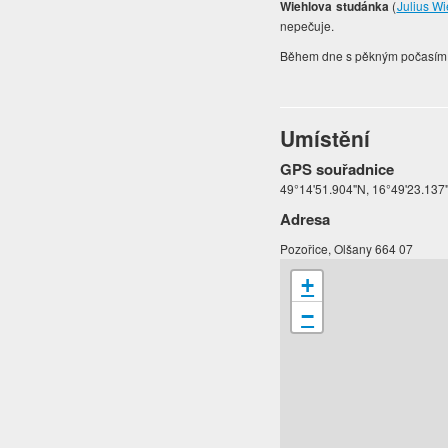
Wiehlova studánka
(
Julius Wi
nepečuje.
Během dne s pěkným počasím bý
Umístění
GPS souřadnice
49°14'51.904"N, 16°49'23.137
Adresa
Pozořice, Olšany 664 07
+
−