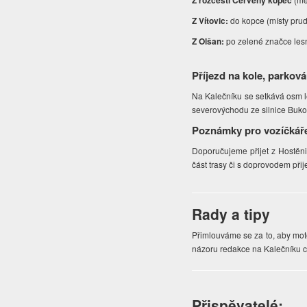
Z rozcestí Červený kopec
Z Vítovic:
do kopce (místy pru
Z Olšan:
po zelené značce lesn
Příjezd na kole, parková
Na Kalečníku se setkává osm les
severovýchodu ze silnice Bukovi
Poznámky pro vozíčkář
Doporučujeme přijet z Hostěni
část trasy či s doprovodem přij
Rady a tipy
Přimlouváme se za to, aby motor
názoru redakce na Kalečníku c
Přispěvatelé: