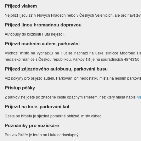
Příjezd vlakem
Nejbližší jsou žst v Nových Hradech nebo v Českých Velenicích, ale pro návšt
Příjezd jinou hromadnou dopravou
Autobusy do blízkosti Hutu nejezdí.
Příjezd osobním autem, parkování
Výchozí místo na vycházku na Hut se nachází na úzké silničce Moorbad Har
nedaleko hranice s Českou republikou. Parkoviště je na souřadnicích 48°43'50
Příjezd zájezdového autobusu, parkování busu
Viz pokyny pro příjezd autem. Parkování při nedostatku místa na lesním parkovi
Přístup pěšky
Z parkoviště jděte po značené cestě opačným směrem, než který hlásá nápis
Ma
Příjezd na kole, parkování kol
Cesta po hřbetu je sjízdná poměrně obtížně, místy vůbec.
Poznámky pro vozíčkáře
Pro vozíčkáře je terén na Hutu nedoístupný.