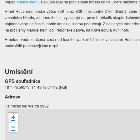
případ
Mandelsteinu
a skupin skal na protilehlém hřbetu od něj, které můžeme
Hřbet Hut v nadmořské výšce 750 m až 838 m je pouhé 2 km dlouhý. Linie hřbe
vrcholcích hřbetu, ale i mezi nimi, vystupuje na povrch několik skupin
žulovýc
pojmenovány, nejčastěji podle fantazie, kterou podněcují. Z některých míst hřbe
na protilehlý Mandelstein, do Třeboňské pánve, na Kraví horu a Kuní horu.
Hřbetem vede značená cesta od lesního parkoviště mezi vesnicemi Heinrichs 
parkoviště procházejí tam a zpět.
Umístění
GPS souřadnice
48°44'9.595"N, 14°49'18.614"E (Hut)
Adresa
Heinrichs bei Weitra 3962
+
−