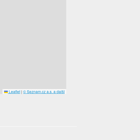
Leaflet
|
© Seznam.cz a.s. a další