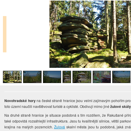
Novohradské hory
na české straně hranice jsou velmi zajímavým pohořím pro 
toto území naučili navštěvovat turisté a cyklisté. Obdivují mimo jiné
žulové skál
Na druhé straně hranice je situace podobná s tím rozdílem, že Rakušané přír
také odpovídá rozsáhlejší infrastruktura. Jsou tu kvalitnější silnice, větší par
krajina na malých pozemcích.
Žulová
skalní města jsou tu podobná, jaká z