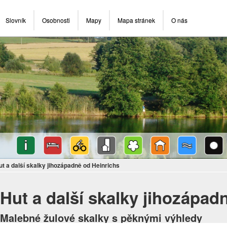
Slovník
Osobnosti
Mapy
Mapa stránek
O nás
ut a další skalky jihozápadně od Heinrichs
Hut a další skalky jihozápad
Malebné žulové skalky s pěknými výhledy