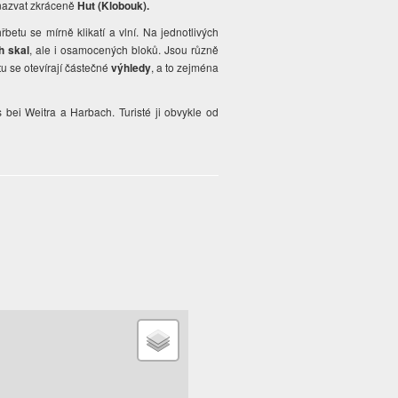
 nazvat zkráceně
Hut (Klobouk).
tu se mírně klikatí a vlní. Na jednotlivých
h skal
, ale i osamocených bloků. Jsou různě
tu se otevírají částečné
výhledy
, a to zejména
bei Weitra a Harbach. Turisté ji obvykle od