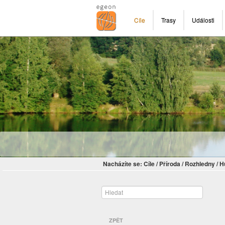
Cíle
Trasy
Události
Nacházíte se:
Cíle
/
Příroda
/
Rozhledny
/
H
ZPĚT