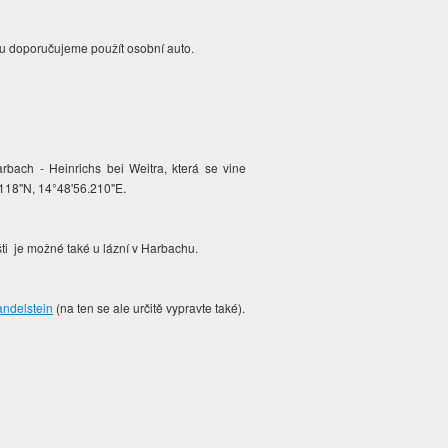
ěvu doporučujeme použít osobní auto.
bach - Heinrichs bei Weitra, která se vine
.118"N, 14°48'56.210"E.
šti je možné také u lázní v Harbachu.
ndelstein
(na ten se ale určitě vypravte také).