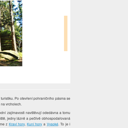
turistiku. Po otevření pohraničního pásma se
y
na vrcholech.
odní zajímavosti navštěvují odedávna a tomu
koviště, jedny lázně a pečlivě obhospodařovaná
náme z
Kraví hory
,
Kuní hory
a
Vysoké
. To je i