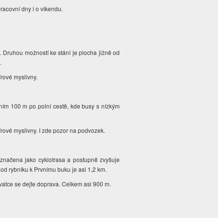
pracovní dny i o víkendu.
ý. Druhou možností ke stání je plocha jižně od
.
írové myslivny.
ním 100 m po polní cestě, kde busy s nízkým
pírové myslivny. I zde pozor na podvozek.
značena jako cyklotrasa a postupně zvyšuje
 od rybníku k Prvnímu buku je asi 1,2 km.
ižovatce se dejte doprava. Celkem asi 900 m.