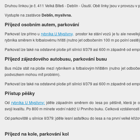
Druhou linkou je č. 411 Velká Bíteš - Deblín - Úsuší. Obě linky jsou v provozu v 
Vystupte na zastávce
Deblín, myslivna.
Příjezd osobním autem, parkování
P
arkovat lze přímo u
rybníka U Myslivny,
prostor ke stání vozů je tu ale nevelk
rybníka směrem k fotbalovému hřišti (nutno jet odbočením 100 m po polní cestě)
Parkovat lze také na odstavné ploše při silnici II/379 asi 600 m západně od emp
Příjezd zájezdového autobusu, parkování busu
Bus může stát na ploše mezi rybníkem a fotbalovým hřištěm (nutno jet odboče
podvozkem mohou mít problém).
Parkovat lze také na odstavné ploše při silnici II/379 asi 600 m západně od em
Přístup pěšky
Od
rybníka U Myslivny:
jděte západním směrem do lesa po pěšině, která je o
svoji kvalitu. Po 800 m minete vodní nádrž U Prvního buku. Celková vzdálenosti
Od parkoviště u silnice II/379: jděte lesní asfaltkou do lesa a na první velké kř
Příjezd na kole, parkování kol