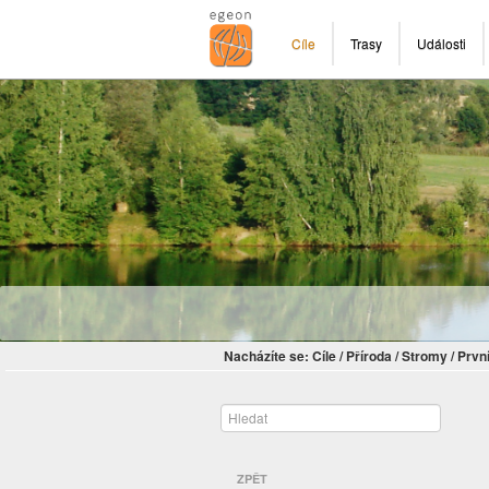
Cíle
Trasy
Události
Nacházíte se:
Cíle
/
Příroda
/
Stromy
/
Prvn
ZPĚT