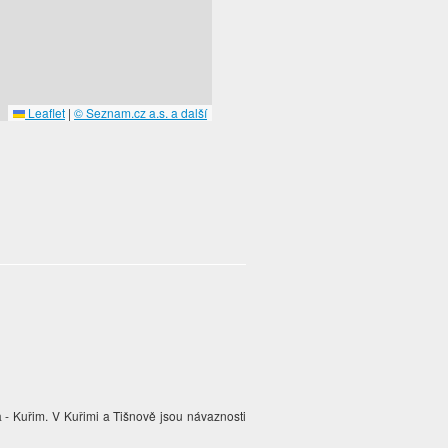
Leaflet
|
© Seznam.cz a.s. a další
a - Kuřim. V Kuřimi a Tišnově jsou návaznosti