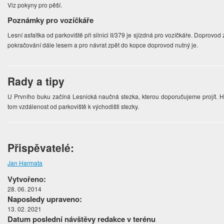
Viz pokyny pro pěší.
Poznámky pro vozíčkáře
Lesní asfaltka od parkoviště při silnici II/379 je sjízdná pro vozíčkáře. Doprov
pokračování dále lesem a pro návrat zpět do kopce doprovod nutný je.
Rady a tipy
U Prvního buku začíná Lesnická naučná stezka, kterou doporučujeme projít.
tom vzdálenost od parkoviště k východišti stezky.
Přispěvatelé:
Jan Harmata
Vytvořeno:
28. 06. 2014
Naposledy upraveno:
13. 02. 2021
Datum poslední návštěvy redakce v terénu