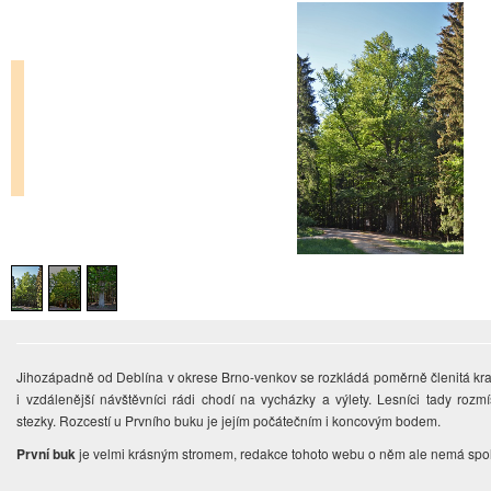
Jihozápadně od Deblína v okrese Brno-venkov se rozkládá poměrně členitá kra
i vzdálenější návštěvníci rádi chodí na vycházky a výlety. Lesníci tady rozmí
stezky. Rozcestí u Prvního buku je jejím počátečním i koncovým bodem.
První buk
je velmi krásným stromem, redakce tohoto webu o něm ale nemá spo