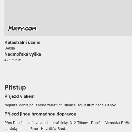
Katastrální území
Deblín
Nadmořská výška
475 m.n.m.
Přístup
Příjezd vlakem
Nejbližší dobře použitelné železniční stanice jsou
Kuřim
nebo
Tišnov
.
Příjezd jinou hromadnou dopravou
Přes Deblín jezdí dvě autobusové linky: 312 Tišnov - Deblín - Veverská Bítýšk
na vlaky na trati Brno - Havlíčkův Brod.