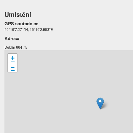
Umístění
GPS souřadnice
49°19'7.271"N, 16°19'2.953"E
Adresa
Deblín 664 75
+
−