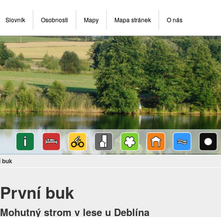
Slovník
Osobnosti
Mapy
Mapa stránek
O nás
í buk
První buk
Mohutný strom v lese u Deblína