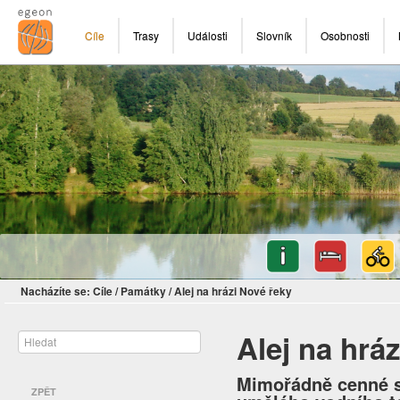
Cíle
Trasy
Události
Slovník
Osobnosti
Nacházíte se:
Cíle
/
Památky
/
Alej na hrázi Nové řeky
Alej na hrá
Mimořádně cenné s
ZPĚT