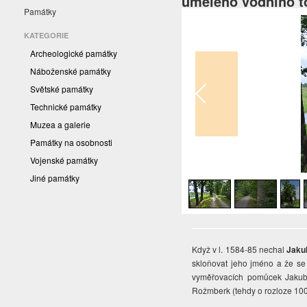
umělého vodního t
Památky
KATEGORIE
Archeologické památky
Náboženské památky
Světské památky
Technické památky
Muzea a galerie
Památky na osobnosti
Vojenské památky
1
/
6
Jiné památky
Když v l. 1584-85 nechal
Jakub
skloňovat jeho jméno a že se o
vyměřovacích pomůcek Jakub 
Rožmberk (tehdy o rozloze 100