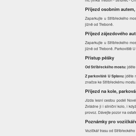
Příjezd osobním autem,
Zaparkujte u Stříbřeckého most
jižně od Třeboně.
Příjezd zájezdového au
Zaparkujte u Stříbřeckého most
jižně od Třeboně. Parkoviště 
Přístup pěšky
Od Stříbřeckého mostu:
jděte
Z parkoviště U Splavu:
jděte 
značce ke Stříbřeckému mostu
Příjezd na kole, parková
Jízda lesní cestou podél Nové
Zvládne ji i silniční kolo, i 
provoz. Dávejte pozor na ostatn
Poznámky pro vozíčkář
Vozíčkář trasu od Stříbřeckého