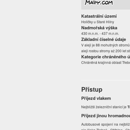
Katastrální území
Holičky u Staré Hlíny
Nadmořská výška
430 m.n.m. - 437 m.n.m.
Základní číselné údaje
V aleji je 88 mohutných stromů
aleji rostou stromy až 200 let s
Kategorie chráněného 
Chráněná krajinná oblast Třeb
Přístup
Příjezd vlakem
Nejbližší železniční stanicí je
T
Příjezd jinou hromadno
Autobusové spojení na nejbliž
nic (linka Třeboň - Stříbřec -