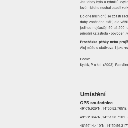
Jak tehdy bylo u rybníků zvyke
levém břehu nechal osadit velk
Do dnešních dnů se zčásti za
duby značného stáří, ale větši
jedince nejčastěji 50 až 200 l
přírodní katastrofa - povodeň, vi
Procházka pěšky nebo projí
Alej můžete obdivovat i jako
vo
Podle:
Kyzlík, P. a kol. (2003): Pamá
Umístění
GPS souřadnice
49°0'5.929"N, 14°50'52.765"E 
49°2'2.364"N, 14°51'28.710"E (
48°59'14.410"N, 14°50'56.317"