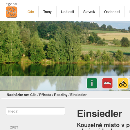
Cíle
Trasy
Události
Slovník
Osobnosti
Nacházíte se:
Cíle
/
Příroda
/
Rostliny
/
Einsiedler
Einsiedler
Kouzelné místo v 
ZPĚT