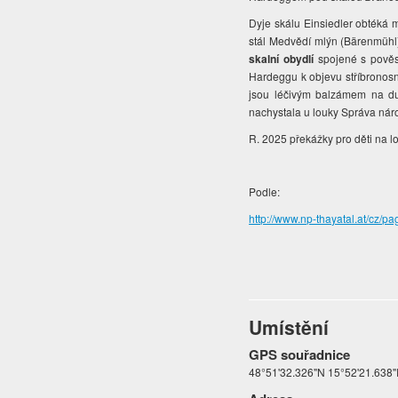
Dyje skálu Einsiedler obtéká 
stál Medvědí mlýn (Bärenmühl)
skalní obydlí
spojené s pověs
Hardeggu k objevu stříbronosn
jsou léčivým balzámem na duši
nachystala u louky Správa náro
R. 2025 překážky pro děti na l
Podle:
http://www.np-thayatal.at/cz/
Umístění
GPS souřadnice
48°51'32.326"N 15°52'21.638"E