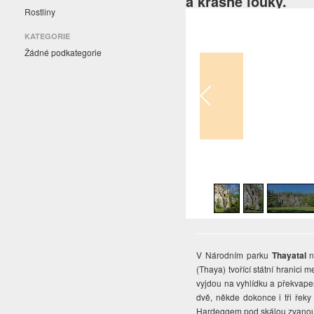
a krásné louky.
Rostliny
KATEGORIE
Žádné podkategorie
1
/
21
V Národním parku
Thayatal
n
(Thaya) tvořící státní hrani
vyjdou na vyhlídku a překvapen
dvě, někde dokonce i tři řek
Hardeggem pod skálou zvano