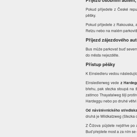
Příjezd osobním autem,
Pokud přijedete z České repu
pěšky.
Pokud přijedete z Rakouska, 
Retzu nebo na malém parkovišt
Příjezd zájezdového au
Bus může parkovat buď sever
do města nejezděte.
Přístup pěšky
K Einsiedleru vedou následující
Einsiedlerweg vede
z Hardeg
břehu, pak stezka stoupá na š
zatímco Thayatalweg šíji protí
Hardeggu nebo po druhé větvi 
Od návštěvnického středisk
druhá je Wildkatzweg (Stezka d
Z Čížova půjdete nejdříve po a
Buď přejdete most a za ním se 