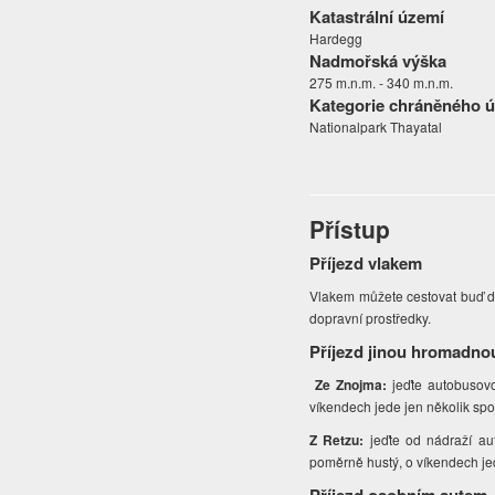
Katastrální území
Hardegg
Nadmořská výška
275 m.n.m. - 340 m.n.m.
Kategorie chráněného 
Nationalpark Thayatal
Přístup
Příjezd vlakem
Vlakem můžete cestovat buď do
dopravní prostředky.
Příjezd jinou hromadno
Ze Znojma:
jeďte autobusov
víkendech jede jen několik spo
Z Retzu:
jeďte od nádraží a
poměrně hustý, o víkendech jed