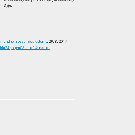
eh Dyje.
, 26. 8. 2017
-und-schlosser-des-osterr...
x?id=2&page=0&kat=-1&span=...