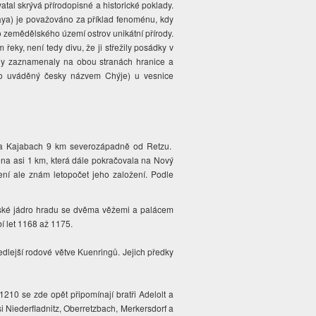
tal skrývá přírodopisné a historické poklady.
aya) je považováno za příklad fenoménu, kdy
 zemědělského území ostrov unikátní přírody.
eky, není tedy divu, že ji střežily posádky v
iny zaznamenaly na obou stranách hranice a
o uváděný česky názvem Chýje) u vesnice
ka Kajabach 9 km severozápadně od Retzu.
ena asi 1 km, která dále pokračovala na Nový
ní ale znám letopočet jeho založení. Podle
ánské jádro hradu se dvěma věžemi a palácem
bí let 1168 až 1175.
vedlejší rodové větve Kuenringů. Jejich předky
210 se zde opět připomínají bratři Adelolt a
 vsi Niederfladnitz, Oberretzbach, Merkersdorf a