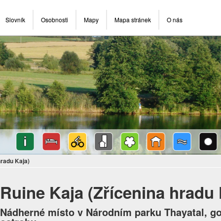
Slovník
Osobnosti
Mapy
Mapa stránek
O nás
hradu Kaja)
Ruine Kaja (Zřícenina hradu 
Nádherné místo v Národním parku Thayatal, go