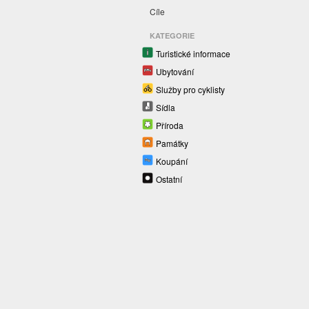
Cíle
KATEGORIE
Turistické informace
Ubytování
Služby pro cyklisty
Sídla
Příroda
Památky
Koupání
Ostatní