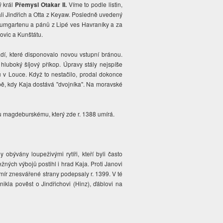
ý král
Přemysl Otakar II.
Víme to podle listin,
ali Jindřich a Otta z Keyaw. Posledně uvedený
aumgartenu a pánů z Lipé ves Havraníky a za
ovic a Kunštátu.
radí, které disponovalo novou vstupní bránou.
luboký šíjový příkop. Úpravy stály nejspíše
 v Louce. Když to nestačilo, prodal dokonce
bě, kdy Kaja dostává "dvojníka". Na moravské
ímu magdeburskému, který zde r. 1388 umírá.
bývány loupeživými rytíři, kteří byli často
žných výbojů postihl i hrad Kaja. Proti Janovi
Smír znesvářené strany podepsaly r. 1399. V té
nikla pověst o Jindřichovi (Hinz), ďáblovi na