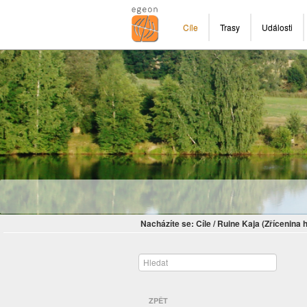
Cíle
Trasy
Události
Nacházíte se:
Cíle
/
Ruine Kaja (Zřícenina 
ZPĚT