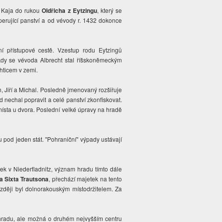
 Kaja do rukou
Oldřicha z Eytzingu
, který se
sperující panství a od vévody r. 1432 dokonce
í přístupové cestě. Vzestup rodu Eytzingů
 kdy se vévoda Albrecht stal říšskoněmeckým
chticem v zemi.
n, Jiří a Michal. Posledně jmenovaný rozšiřuje
 nechal popravit a celé panství zkonfiskovat.
místa u dvora. Poslední velké úpravy na hradě
od jeden stát. "Pohraniční" výpady ustávají
ek v Niederfladnitz, význam hradu tímto dále
a Sixta Trautsona
, přechází majetek na tento
ozději byl dolnorakouským místodržitelem. Za
 hradu, ale možná o druhém nejvyšším centru