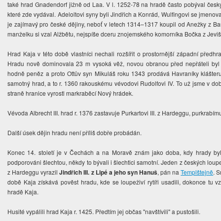
také hrad Gnadendorf jižně od Laa. V l. 1252-78 na hradě často pobýval česk
které zde vydával. Adeloltovi syny byli Jindřich a Konrád, Wulfingovi se jmenov
je zajímavý pro české dějiny, neboť v letech 1314–1317 koupil od Anežky z B
manželku si vzal Alžbětu, nejspíše dceru znojemského komorníka Bočka z Jeviš
Hrad Kaja v této době vlastníci nechali rozšířit o prostornější západní předh
Hradu nově dominovala 23 m vysoká věž, novou obranou před nepřáteli byl h
hodně peněz a proto Ottův syn Mikuláš roku 1343 prodává Havraníky klášteru
samotný hrad, a to r. 1360 rakouskému vévodovi Rudolfovi IV. To už jsme v do
straně hranice vyrostl markraběcí Nový hrádek.
Vévoda Albrecht III. hrad r. 1376 zastavuje Purkartovi III. z Hardeggu, purkrab
Další úsek dějin hradu není příliš dobře probádán.
Konec 14. století je v Čechách a na Moravě znám jako doba, kdy hrady byly o
podporováni šlechtou, někdy to bývali i šlechtici samotní. Jeden z českých loupe
z Hardeggu vyrazil
Jindřich III. z Lipé a jeho syn Hanuš
, pán na
Templštejně
. 
době Kaja získává pověst hradu, kde se loupeživí rytíři usadili, dokonce tu vz
hradě Kaja.
Husité vypálili hrad Kaja r. 1425. Předtím jej občas "navštívili" a pustošili.