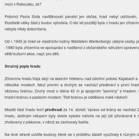
moci v Rakousku, že?
Potomci Pavla Sixta navštěvovali panství jen občas, hrad nebyl udržován, c
třicetileté války část z budov vyhořela. O sto let později byla z hradu jen zříc
nebyla nikdy dokončena.
Od r. 1945 je hrad ve vlastnictví rodiny Waldstein-Wartenbergů (stejné osob
-1980 byla zřícenina ve spolupráci s nadšenci z občanského sdružení opravena 
větší kulturní akce, např. pro děti.
Stručný popis hradu
Zřícenina hradu Kaja stojí na skalním hřebenu nad údolími potoků
Kajabach a 
několika mostech. Mezi prvním a druhým se nachází předbraní s první hrad
věžovou bránou. Druhý most o délce 40 m je spojením "pevniny" s hradem. 
hradní bránou s padacím mostem. Třetí bránou je odděleno malé nádvoří.
Mladší část hradu tvoří
předhradí
ze 14. století. Vpravo od brány se nachází
hradu. Jediným vstupem byly dveře vysoko nahoře na její zdi přivrácené k
zhotoveny z pískovce, v němž se zachovaly fosilie.
Na levé straně uvidíte budovy, které se v průběhu staletí využívaly k různým 