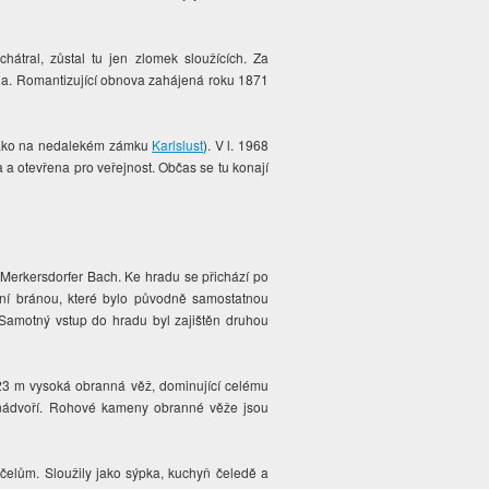
hátral, zůstal tu jen zlomek sloužících. Za
enina. Romantizující obnova zahájená roku 1871
y jako na nedalekém zámku
Karlslust
). V l. 1968
a otevřena pro veřejnost. Občas se tu konají
Merkersdorfer Bach. Ke hradu se přichází po
ní bránou, které bylo původně samostatnou
Samotný vstup do hradu byl zajištěn druhou
 23 m vysoká obranná věž, dominující celému
 nádvoří. Rohové kameny obranné věže jsou
účelům. Sloužily jako sýpka, kuchyň čeledě a