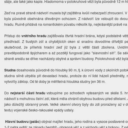
stáje, ale také jako kaple. Hladomorna v polokruhové věži byla původně 12 m h
Zeď na pravé straně nádvoří musela být zajištěna kvůli nebezpečí zhroucení. V
byla původně obehnána dřevěným ochozem. Z nádvoří lze vstoupit do dvou 
hradu. Ruině přidává na romantickém půvabu několik lip, nejkrásnější právě na
Přístup do
vnitřního hradu
zajišťovala čtvrtá hradní brána, kdysi podstatně vět
předhradí. Z tlustých zdí a chybějících oken si snadno dovodíme dřívější 
skutečnost, že přilehlá hradní zeď již byla z větší části zbořena. Uvidíme
pravděpodobně špýcharem a až později fungoval jako "slavnostní síň". Se sá
straně areálu se dříve nacházely obytné a správní budovy. Polokruhová věž by
Studna
dosahovala původně do hloubky 90 m, tj. k úrovni vody z okolních potoků
studna silně utrpěla při devastaci hradu, protože do ní lidé házeli předměty, m
vytvořily záklop. Od té doby je měřitelná hloubka studny jen 36 m.
Do
n
ejstarší části hradu
vstoupíme p
o schodech vytesaných ve skále 5. hr
nádvoří s mohutnou čelní zdí, která měla chránit obytnou budovu před střelami
jako důležitý obranný prvek. Velké okenní otvory byly do zdi proraženy až v
textu) vojenské česko-rakouské vpády ustaly.
Hlavní budovu (palác)
obýval majitel hradu, jeho rodina a vysoce postavené o
1-2 patra vyšší: ze západu bergfrit - obranná věž a z východu věž s bránou. Z vy