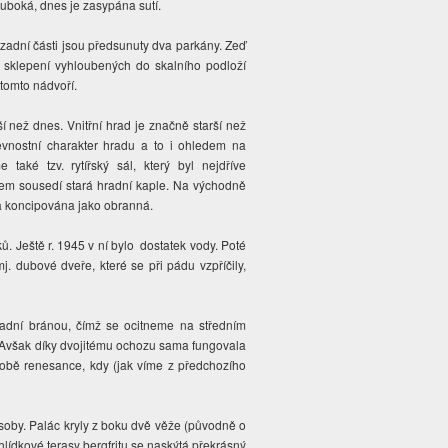
luboká, dnes je zasypána sutí.
 zadní části jsou předsunuty dva parkány. Zeď
sklepení vyhloubených do skalního podloží
 tomto nádvoří.
ší než dnes. Vnitřní hrad je značně starší než
pevnostní charakter hradu a to i ohledem na
 také tzv. rytířský sál, který byl nejdříve
lem sousedí stará hradní kaple. Na východně
la koncipována jako obranná.
. Ještě r. 1945 v ní bylo dostatek vody. Poté
j. dubové dveře, které se při pádu vzpříčily,
adní bránou, čímž se ocitneme na středním
. Avšak díky dvojitému ochozu sama fungovala
 době renesance, kdy (jak víme z předchozího
soby. Palác kryly z boku dvě věže (původně o
hlídkové terasy bergfritu se naskýtá překrásný