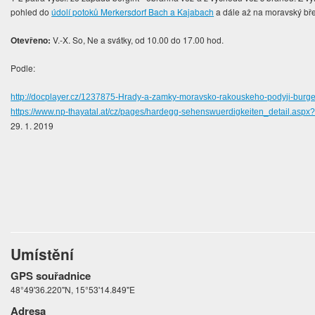
pohled do
údolí potoků Merkersdorf Bach a Kajabach
a dále až na moravský bř
Otevřeno:
V.-X. So, Ne a svátky, od 10.00 do 17.00 hod.
Podle:
http://docplayer.cz/1237875-Hrady-a-zamky-moravsko-rakouskeho-podyji-burgen
https://www.np-thayatal.at/cz/pages/hardegg-sehenswuerdigkeiten_detail.asp
29. 1. 2019
Umístění
GPS souřadnice
48°49'36.220"N, 15°53'14.849"E
Adresa