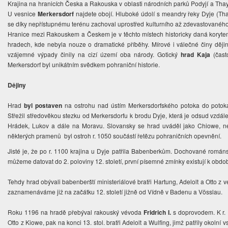
Krajina na hranicích Česka a Rakouska v oblasti národních parků Podyjí a Thaya
U vesnice
Merkersdorf
najdete obojí. Hluboké údolí s meandry řeky Dyje (Th
se díky nepřístupnému terénu zachoval uprostřed kulturního až zdevastovaného
Hranice mezi Rakouskem a Českem je v těchto místech historicky daná korytem ř
hradech, kde nebyla nouze o dramatické příběhy. Mírové i válečné činy děj
vzájemné výpady činily na cizí území oba národy. Gotický
hrad Kaja
(čast
Merkersdorf byl unikátním svědkem pohraniční historie.
Dějiny
Hrad
byl postaven
na ostrohu nad ústím Merkersdorfského potoka do poto
Střežil středověkou stezku od Merkersdorfu k brodu Dyje, která je odsud vzdál
Hrádek, Lukov a dále na Moravu. Slovansky se hrad uváděl jako Chiowe, ne
některých pramenů byl ostroh r. 1050 součástí řetězu pohraničních opevnění.
Jisté je, že po r. 1100 krajina u Dyje patřila Babenberkům. Dochované rom
můžeme datovat do 2. poloviny 12. století, první písemné zmínky existují k obdo
Tehdy hrad obývali babenberští ministeriálové bratři Hartung, Adelolt a Otto z 
zaznamenáváme již na začátku 12. století jižně od Vídně v Badenu a Vösslau.
Roku 1196 na hradě přebýval rakouský vévoda
Fridrich I.
s doprovodem. K r. 1
Otto z Kiowe, pak na konci 13. stol. bratři Adelolt a Wulfing, jimž patřily okolní