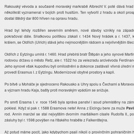
Rakouský vévoda a současně moravský markrabě Albrecht V. poté dává hrad
několikrát vyznamenal v bojích proti husitům. Ten vytvořil z hradu a okolí pro
dostal štědrý dar 800 hřiven na opravu hradu.
Hrad byl tehdy rozšířen severním směrem, nové stavby vznikly na západn
pokračoval dále. Sňatkovou politikou získali r. 1434 Nový hrádek a r. 1437,
králem, se Oldřich (Ulrich) stává jeho nejmocnějším rádcem a nejvlivnějším šle
Oldřich z Eytzingu umírá r. 1460. Hrad přebírá bratr Štěpán a jeho synové Marti
rodovou državu o město Retz, ale r. 1522 ho za velezradu arcivévoda Ferdinand
Jeho synové však kupodivu byli omilostněni a dokonce zastávali vlivná úřední 
provedl Erasmus I. z Eytzingu. Modernizoval obytné prostory a kapli.
Po bitvě u Moháče je sjednoceno Rakousko a Uhry spolu s Čechami a Moravou p
a význam hradu Kaja, bašty proti moravským vpádům se snižuje.
Po smrti Erasma I. v roce 1546 byla správa panství i soud přemístěny na zám
poklesl. Když si pak r. 1588 Erasmova neteř Anna z Eicingu bere za muže
Pavl
rod. Annin manžel se stal nejvyšším dvorním maršálkem císaře Rudolfa II., p
zásluhy byl r. 1598 povýšen na říšského hraběte z Falkenštejna.
Až potud máme pocit, jako kdybychom psali nikoli o provinčním pohraničním