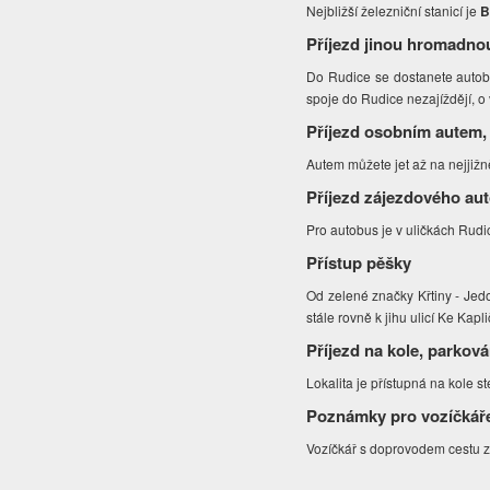
Nejbližší železniční stanicí je
B
Příjezd jinou hromadno
Do Rudice se dostanete autobu
spoje do Rudice nezajíždějí, o
Příjezd osobním autem,
Autem můžete jet až na nejjižně
Příjezd zájezdového au
Pro autobus je v uličkách Rudic
Přístup pěšky
Od zelené značky Křtiny - Je
stále rovně k jihu ulicí Ke Kap
Příjezd na kole, parková
Lokalita je přístupná na kole s
Poznámky pro vozíčkář
Vozíčkář s doprovodem cestu z 