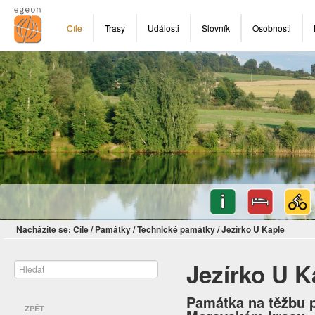
Cíle
Trasy
Události
Slovník
Osobnosti
Nacházíte se:
Cíle
/
Památky
/
Technické památky
/
Jezírko U Kaple
Jezírko U K
Památka na těžbu pí
ZPĚT