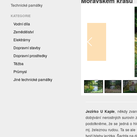
Moravském krasu
Technické památky
KATEGORIE
Vodní díla
Zemědělství
Elektrárny
Dopravní stavby
Dopravní prostředky
Těžba
Průmysl
1
/
3
Jiné technické památky
Jezírko U Kaple
, někdy zva
dobývání nerostných surovin z
podotkněme, že se jedná o hl
mj. železnou rudou. Ta se ale u
tvoří břehy jezírka. Šachta na 