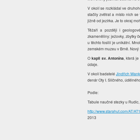
V okolí se rozkládal ve druhoh
stačily zvětrat a místo nich s
jižně od jezírka. Je to okraj m
Těžaři a později i geologov
zkameněliny: ježovky, zbytky č
u těchto fosilií je unikátní. M
zemském muzeu v Brně. Nový ná
O
kapli sv. Antonína
, která j
údaje.
V okolí badatelé
Jindřich Wan
denár Oty I. Sličného, údělné
Podle:
Tabule naučné stezky u Rudic, 
http://www.starahut.com/A
2013