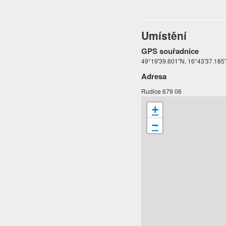
Umístění
GPS souřadnice
49°19'39.601"N, 16°43'37.185
Adresa
Rudice 679 06
+
−