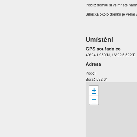
Poblíž domku si všimněte nád
Silnička okolo domku je velmi
Umístění
GPS souřadnice
49°24'1.959"N, 16°22'5.522"E
Adresa
Podolí
Borač 592 61
+
−