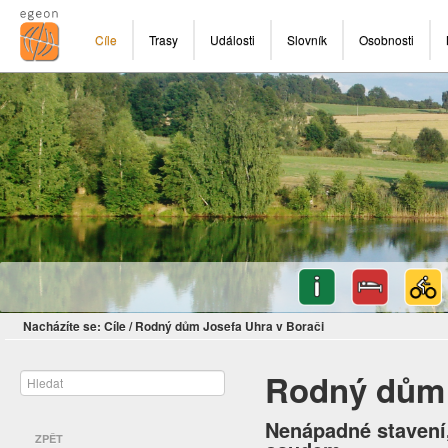
Cíle
Trasy
Události
Slovník
Osobnosti
Nacházíte se:
Cíle
/
Rodný dům Josefa Uhra v Borači
Rodný dům 
Nenápadné stavení
ZPĚT