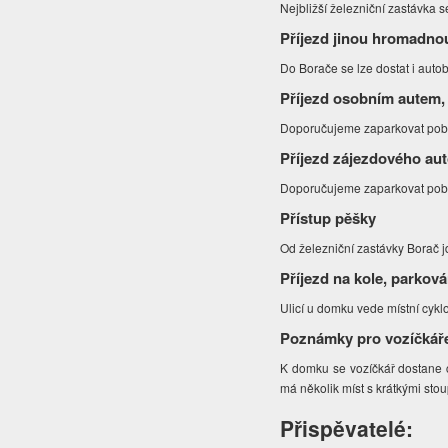
Nejbližší železniční zastávka 
Příjezd jinou hromadno
Do Borače se lze dostat i auto
Příjezd osobním autem,
Doporučujeme zaparkovat poblí
Příjezd zájezdového au
Doporučujeme zaparkovat poblí
Přístup pěšky
Od železniční zastávky Borač 
Příjezd na kole, parková
Ulicí u domku vede místní cykl
Poznámky pro vozíčkář
K domku se vozíčkář dostane 
má několik míst s krátkými sto
Přispěvatelé: