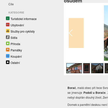
osudem
Cíle
KATEGORIE
Turistické informace
Ubytování
Služby pro cyklisty
Sídla
Příroda
Památky
Koupání
1
/
5
Ostatní
Borač
, malá obec při řece Svr
se jmenuje
Podolí u Borače
.
nebyl dopřán dlouhý život. Ze
Domek s pamětní deskou není ar