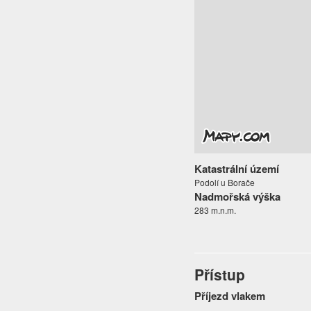
Katastrální území
Podolí u Borače
Nadmořská výška
283 m.n.m.
Přístup
Příjezd vlakem