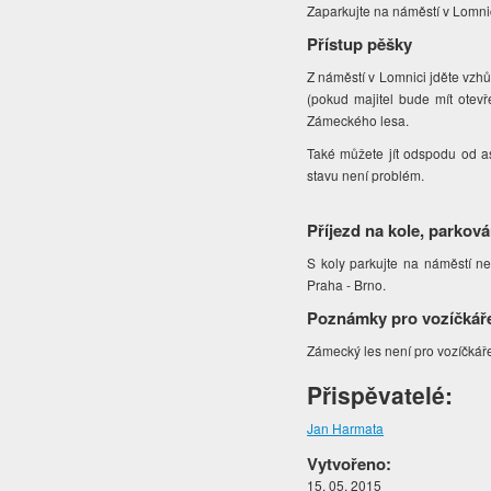
Zaparkujte na náměstí v Lomnic
Přístup pěšky
Z náměstí v Lomnici jděte vzh
(pokud majitel bude mít otevř
Zámeckého lesa.
Také můžete jít odspodu od a
stavu není problém.
Příjezd na kole, parková
S koly parkujte na náměstí n
Praha - Brno.
Poznámky pro vozíčkář
Zámecký les není pro vozíčkáře
Přispěvatelé:
Jan Harmata
Vytvořeno:
15. 05. 2015