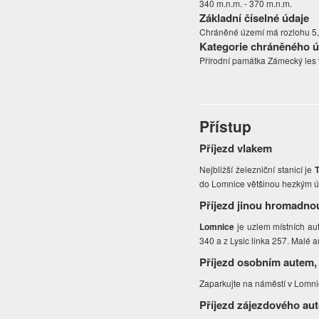
340 m.n.m. - 370 m.n.m.
Základní číselné údaje
Chráněné území má rozlohu 5,6
Kategorie chráněného 
Přírodní památka Zámecký les 
Přístup
Příjezd vlakem
Nejbližší železniční stanicí je
do Lomnice většinou hezkým 
Příjezd jinou hromadno
Lomnice
je uzlem místních au
340 a z Lysic linka 257. Malé 
Příjezd osobním autem,
Zaparkujte na náměstí v Lomnic
Příjezd zájezdového au