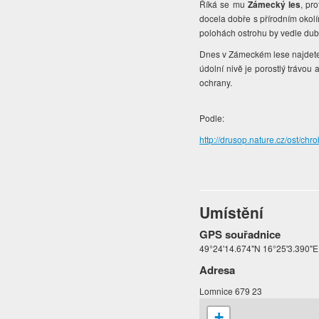
Říká se mu
Zámecký les
, pr
docela dobře s přírodním okolí
polohách ostrohu by vedle dubů
Dnes v Zámeckém lese najdete h
údolní nivě je porostlý trávou
ochrany.
Podle:
http://drusop.nature.cz/ost/
Umístění
GPS souřadnice
49°24'14.674"N 16°25'3.390"E
Adresa
Lomnice 679 23
+