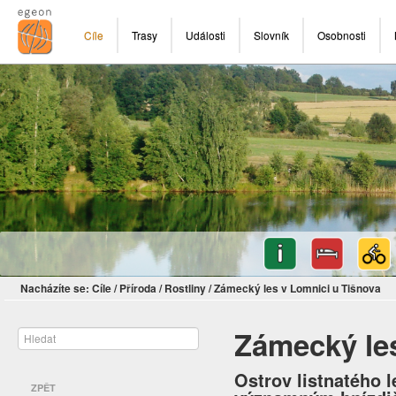
Cíle
Trasy
Události
Slovník
Osobnosti
Nacházíte se:
Cíle
/
Příroda
/
Rostliny
/
Zámecký les v Lomnici u Tišnova
Zámecký les
Ostrov listnatého 
ZPĚT