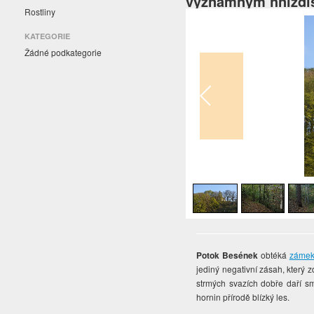
významným hnízdi
Rostliny
KATEGORIE
Žádné podkategorie
1
/
6
Potok Besének
obtéká
zámek
jediný negativní zásah, který 
strmých svazích dobře daří s
hornin přírodě blízký les.