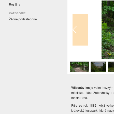
Rostliny
KATEGORIE
Žádné podkategorie
1
/
6
Wilsonův les
je velmi hezkým
městskou částí Žabovřesky a č
města Brna.
Píše se rok 1882, když velko
královský lesopark, který naz