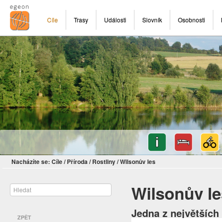
Cíle
Trasy
Události
Slovník
Osobnosti
Nacházíte se:
Cíle
/
Příroda
/
Rostliny
/
Wilsonův les
Wilsonův le
Jedna z největších
ZPĚT