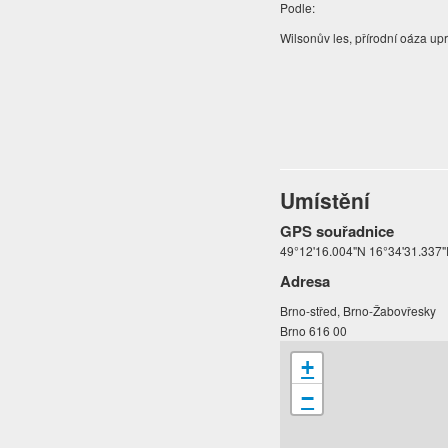
Podle:
Wilsonův les, přírodní oáza upr
Umístění
GPS souřadnice
49°12'16.004"N 16°34'31.337"E 
Adresa
Brno-střed, Brno-Žabovřesky
Brno 616 00
+
−