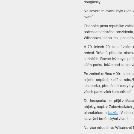
douglasky.
Na severním svahu byly z jehli
svahů.
Obdobím první republiky začal
počest amerického prezidenta,
Wilsonovo jméno lesu pak něko
V 70. letech 20. století zača
hrdost Brňanů přinesla stav
kartáčích. Rovné lyže bylo pot
sítě v parku, takže nad sjezdo
Po změně režimu v 90. letech sj
a jeho odpůrci, kteří se sdru
lesoparku, přerušené cesty by
všech parkových komunikací.
Do lesoparku lze přijít z Mas
objekty, např. v Žabovřeskách
planetáriem a
bazén
. V obou 
slavnými brněnskými vilami.
Na více místech ve Wilsonově 