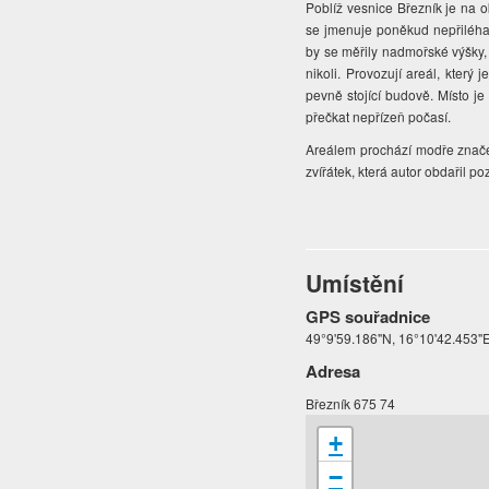
Poblíž vesnice Březník je na o
se jmenuje poněkud nepřiléh
by se měřily nadmořské výšky, 
nikoli. Provozují areál, který
pevně stojící budově. Místo j
přečkat nepřízeň počasí.
Areálem prochází modře značená
zvířátek, která autor obdařil 
Umístění
GPS souřadnice
49°9'59.186"N, 16°10'42.453"
Adresa
Březník 675 74
+
−