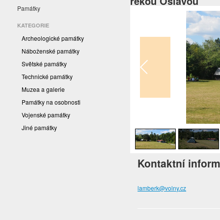
řekou Oslavou
Památky
KATEGORIE
Archeologické památky
Náboženské památky
Světské památky
Technické památky
Muzea a galerie
Památky na osobnosti
Vojenské památky
1
/
4
Jiné památky
Kontaktní infor
lamberk@volny.cz