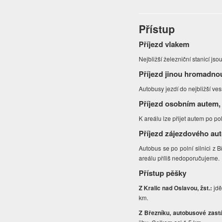
Přístup
Příjezd vlakem
Nejbližší železniční stanicí jso
Příjezd jinou hromadno
Autobusy jezdí do nejbližší ve
Příjezd osobním autem,
K areálu lze přijet autem po po
Příjezd zájezdového au
Autobus se po polní silnici z 
areálu příliš nedoporučujeme.
Přístup pěšky
Z Kralic nad Oslavou, žst.:
jdě
km.
Z Březníku, autobusové zas