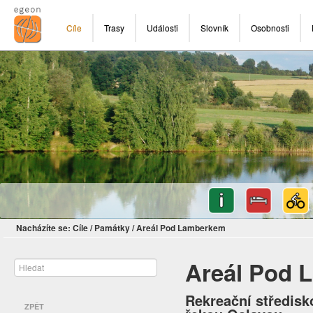
Cíle
Trasy
Události
Slovník
Osobnosti
Nacházíte se:
Cíle
/
Památky
/
Areál Pod Lamberkem
Areál Pod 
Rekreační středisko
ZPĚT