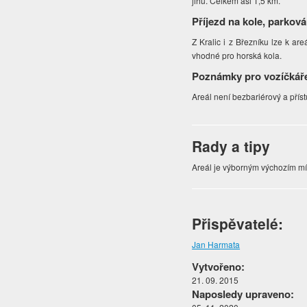
jihu. Celkem asi 1,5 km.
Příjezd na kole, parková
Z Kralic i z Březníku lze k ar
vhodné pro horská kola.
Poznámky pro vozíčkář
Areál není bezbariérový a přís
Rady a tipy
Areál je výborným výchozím mís
Přispěvatelé:
Jan Harmata
Vytvořeno:
21. 09. 2015
Naposledy upraveno: