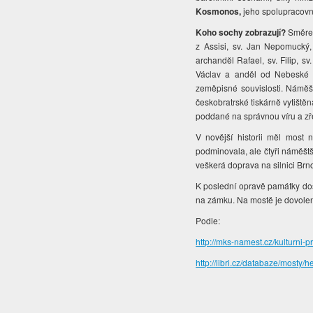
Kosmonos,
jeho spolupracovn
Koho sochy zobrazují?
Směrem 
z Assisi, sv. Jan Nepomucký,
archanděl Rafael, sv. Filip, sv. 
Václav a anděl od Nebeské b
zeměpisné souvislosti. Náměšť
českobratrské tiskárně vytiště
poddané na správnou víru a zře
V novější historii měl most
podminovala, ale čtyři náměštšt
veškerá doprava na silnici Br
K poslední opravě památky doš
na zámku. Na mostě je dovolen
Podle:
http://mks-namest.cz/kulturn
http://libri.cz/databaze/mosty