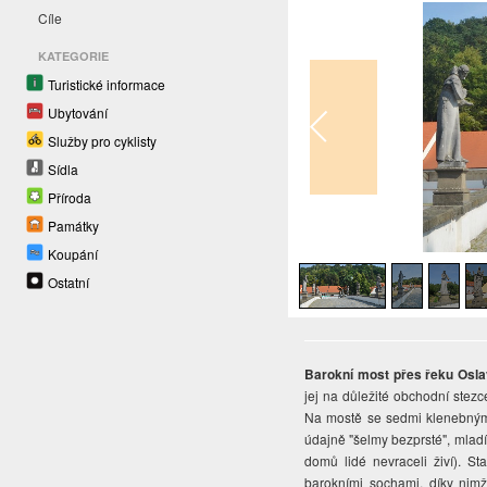
Cíle
KATEGORIE
Turistické informace
Ubytování
Služby pro cyklisty
Sídla
Příroda
Památky
1
/
4
Koupání
Ostatní
Barokní most přes řeku Osl
jej na důležité obchodní stezc
Na mostě se sedmi klenebnými 
údajně "šelmy bezprsté", mladíc
domů lidé nevraceli živí). St
barokními sochami, díky nimž