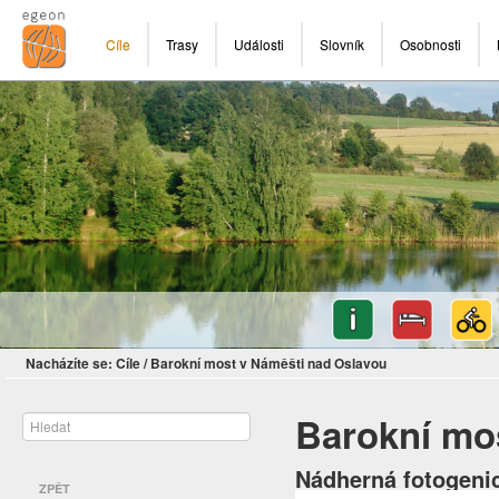
Cíle
Trasy
Události
Slovník
Osobnosti
Nacházíte se:
Cíle
/
Barokní most v Náměšti nad Oslavou
Barokní mo
Nádherná fotogeni
ZPĚT