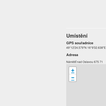
Umístění
GPS souřadnice
49°12'24.579"N 16°9'32.638"E
Adresa
Náměšť nad Oslavou 675 71
+
−