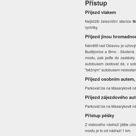
Přístup
Příjezd vlakem
Nejbližší železniční stanice
N
rychlíky.
Příjezd jinou hromadno
Náměšť nad Oslavou je uzlovým
Budějovice a Brno - Studená. 
mostu, pak jeďte do zastávky
autobusem cestovat dá, v sob
"běžným" autobusem nedostane
Příjezd osobním autem,
Parkovat lze na Masarykově ná
Příjezd zájezdového au
Parkovat lze na Masarykově ná
Přístup pěšky
Z vlakového nádraží jděte ulic
mostu je to od nádraží 1 km.