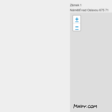
Zámek 1
Náměšť nad Oslavou 675 71
+
−