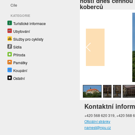
hostí dnes cennou
koberců
Cíle
KATEGORIE
Turistické informace
Ubytování
Služby pro cyklisty
Sídla
Příroda
Památky
Koupání
1
/
9
Ostatní
Kontaktní infor
+420 568 620 319, +420 568 
Oficiální stránky
namest@npu.cz