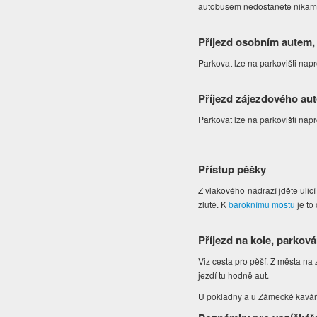
autobusem nedostanete nikam.
Příjezd osobním autem,
Parkovat lze na parkovišti napr
Příjezd zájezdového au
Parkovat lze na parkovišti napr
Přístup pěšky
Z vlakového nádraží jděte ulic
žluté. K
baroknímu mostu
je to
Příjezd na kole, parková
Viz cesta pro pěší. Z města n
jezdí tu hodně aut.
U pokladny a u Zámecké kavárn