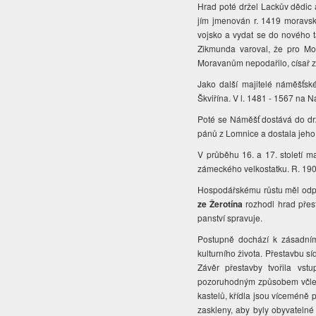
Hrad poté držel Lackův dědic 
jím jmenován r. 1419 moravs
vojsko a vydat se do nového ta
Zikmunda varoval, že pro Mo
Moravanům nepodařilo, císař z b
Jako další majitelé náměšťsk
Škviřína. V l. 1481 - 1567 na N
Poté se Náměšť dostává do dr
pánů z Lomnice a dostala jeho
V průběhu 16. a 17. století m
zámeckého velkostatku. R. 1900
Hospodářskému růstu měl odpov
ze Žerotína
rozhodl hrad přest
panství spravuje.
Postupně dochází k zásadní
kulturního života. Přestavbu s
Závěr přestavby tvořila vs
pozoruhodným způsobem včleně
kastelů, křídla jsou víceméně 
zaskleny, aby byly obyvatelné