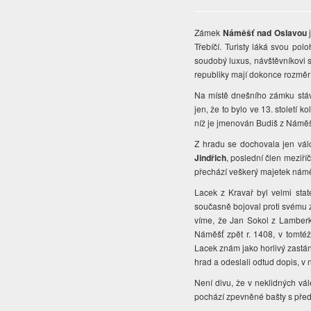
Zámek
Náměšť nad Oslavou
j
Třebíčí. Turisty láká svou po
soudobý luxus, návštěvníkovi 
republiky mají dokonce rozměr
Na místě dnešního zámku st
jen, že to bylo ve 13. století k
níž je jmenován Budiš z Náměště
Z hradu se dochovala jen vál
Jindřich
, poslední člen meziř
přechází veškerý majetek námě
Lacek z Kravař byl velmi st
současně bojoval proti svému ze
víme, že Jan Sokol z Lamberk
Náměšť zpět r. 1408, v tomté
Lacek znám jako horlivý zastán
hrad a odeslali odtud dopis, v
Není divu, že v neklidných vá
pochází zpevněné bašty s předh