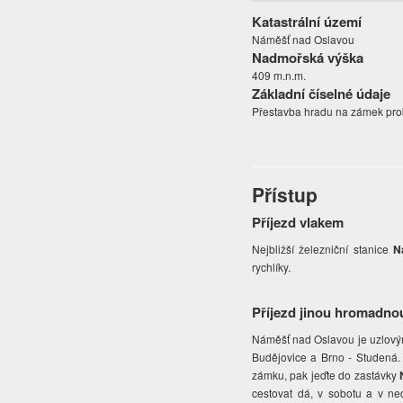
Katastrální území
Náměšť nad Oslavou
Nadmořská výška
409 m.n.m.
Základní číselné údaje
Přestavba hradu na zámek prob
Přístup
Příjezd vlakem
Nejbližší železniční stanice
N
rychlíky.
Příjezd jinou hromadno
Náměšť nad Oslavou je uzlovým
Budějovice a Brno - Studená. 
zámku, pak jeďte do zastávky
N
cestovat dá, v sobotu a v ne