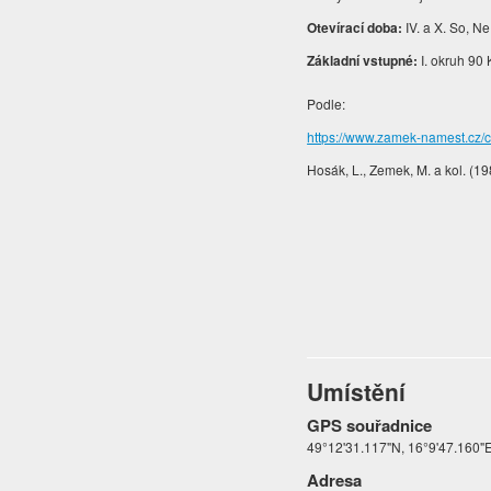
Otevírací doba:
IV. a X. So, Ne 9
Základní vstupné:
I. okruh 90 K
Podle:
https://www.zamek-namest.cz/c
Hosák, L., Zemek, M. a kol. (1
Umístění
GPS souřadnice
49°12'31.117"N, 16°9'47.160"
Adresa