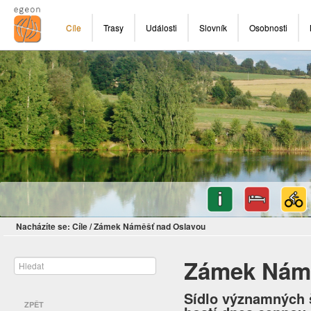
Cíle
Trasy
Události
Slovník
Osobnosti
Nacházíte se:
Cíle
/
Zámek Náměšť nad Oslavou
Zámek Námě
Sídlo významných š
ZPĚT