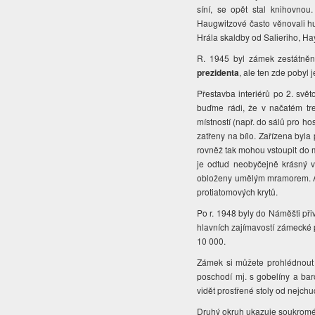
síní, se opět stal knihovnou
Haugwitzové často věnovali hud
Hrála skaldby od Salieriho, Ha
R. 1945 byl zámek zestátněn
prezidenta
, ale ten zde pobyl j
Přestavba interiérů po 2. svě
buďme rádi, že v načatém tr
místností (např. do sálů pro ho
zatřeny na bílo. Zařízena byla
rovněž tak mohou vstoupit do m
je odtud neobyčejně krásný v
obloženy umělým mramorem. An
protiatomových krytů.
Po r. 1948 byly do Náměšti při
hlavních zajímavostí zámecké p
10 000.
Zámek si můžete prohlédnout
poschodí mj. s gobelíny a bar
vidět prostřené stoly od nejchu
Druhý okruh ukazuje soukromé 