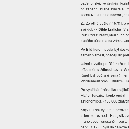
patře jónské, ve druhém korin
při západní straně stavitelé um
sochu Neptuna na nádvoří, kašn
Za Žerotínů došlo r. 1578 k pře
své doby -
Bible kralická
. V 
Petr Gzel z Prahy, kteří tu do
staršího působila na zámku Jed
Po Bílé hoře musela být česko
zámek Náměšť, později do pol
Jakmile vyšlo po Bílé hoře r.
příbuznému
Albrechtovi z Va
Karel byl počtvrté ženat).
Ten
Werdenberk proslul krutým út
Po vystřídání několika majite
Marie Terezie, konferenční 
astronomická - 460 000 zlatých
Když r. 1760 vyhořela předzám
a ten se rozhodli Haugwitzové
hranolovou renesanční baštu. 
park. R. 1780 byla do celkové 