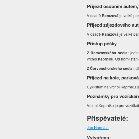
Příjezd osobním autem,
V osadě
Ramzová
je velké par
Příjezd zájezdového au
V osadě
Ramzová
je velké par
Přístup pěšky
Z Ramzovského sedla:
jeďt
vrchol Keprníku. Od horní stan
Z Červenohorského sedla:
jd
Příjezd na kole, parková
Cyklistům na vrchol Keprníku j
Poznámky pro vozíčkář
Vrchol Keprníku je pro vozíčká
Přispěvatelé:
Jan Harmata
Vytvořeno: