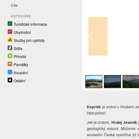
Cíle
KATEGORIE
Turistické informace
Ubytování
Služby pro cyklisty
Sídla
Příroda
Památky
1
/
9
Koupání
Ostatní
Keprník
je vrchol v Hrubém Jes
část pohoří.
Jak je známo,
Hrubý Jeseník
j
geologický exkurs. Můžeme si
sousední Česká vysočina již 