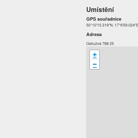
Umístění
GPS souřadnice
50°10'15.319"N, 17°6'59.024"
Adresa
Ostružná 788 25
+
−