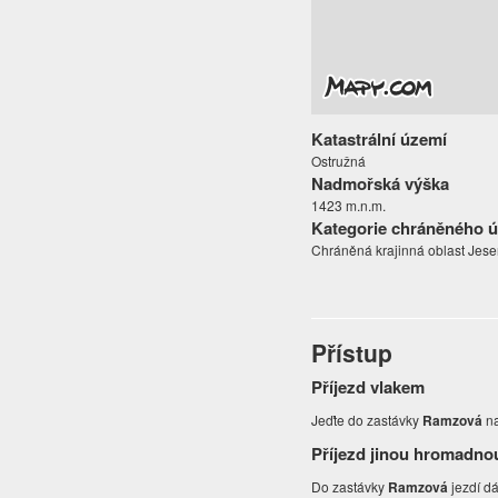
Katastrální území
Ostružná
Nadmořská výška
1423 m.n.m.
Kategorie chráněného 
Chráněná krajinná oblast Jesen
Přístup
Příjezd vlakem
Jeďte do zastávky
Ramzová
na
Příjezd jinou hromadno
Do zastávky
Ramzová
jezdí dá