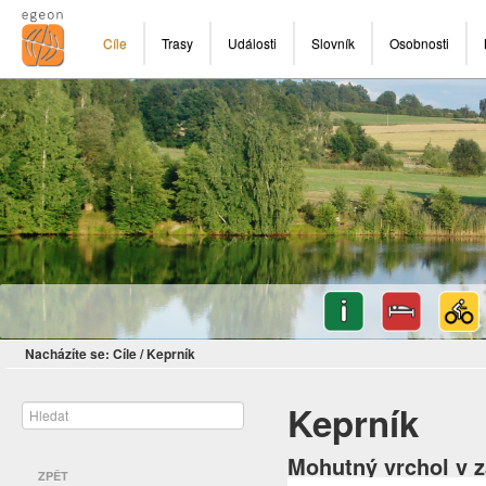
Cíle
Trasy
Události
Slovník
Osobnosti
Nacházíte se:
Cíle
/
Keprník
Keprník
Mohutný vrchol v z
ZPĚT