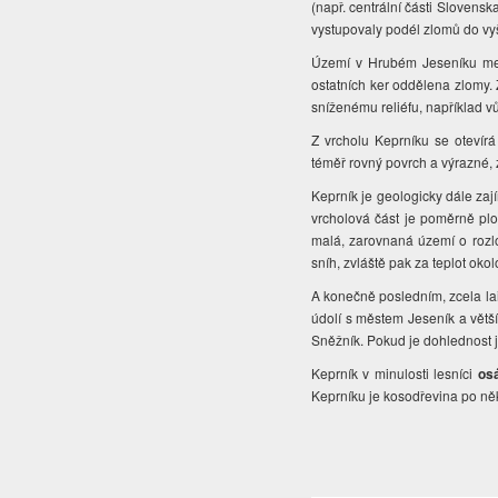
(např. centrální části Slovensk
vystupovaly podél zlomů do vyš
Území v Hrubém Jeseníku m
ostatních ker oddělena zlomy
sníženému reliéfu, například v
Z vrcholu Keprníku se otevír
téměř rovný povrch a výrazné, 
Keprník je geologicky dále z
vrcholová část je poměrně pl
malá, zarovnaná území o rozlo
sníh, zvláště pak za teplot okol
A konečně posledním, zcela la
údolí s městem Jeseník a vět
Sněžník. Pokud je dohlednost j
Keprník v minulosti lesníci
os
Keprníku je kosodřevina po něk