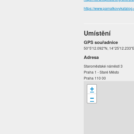
https://www.pamatkovykatalog
Umístění
GPS souřadnice
50°5'12.092"N, 14°25'12.233"
Adresa
Staroměstské náměstí 3
Praha 1 - Staré Město
Praha 110 00
+
−