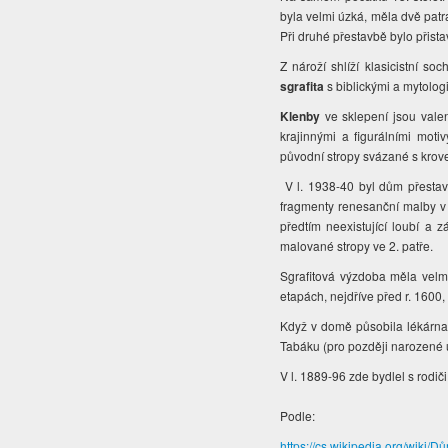
byla velmi úzká, měla dvě patra
Při druhé přestavbě bylo přista
Z n
ároží shlíží klasicistní s
sgrafita
s biblickými a mytolo
Klenby
ve sklepení jsou valen
krajinnými a figurálními moti
původní stropy svázané s krove
V l. 1938-40 byl dům přestavo
fragmenty renesanční malby v 
předtím neexistující loubí a 
malované stropy ve 2. patře.
Sgrafitová výzdoba měla velm
etapách, nejdříve před r. 1600,
Když v domě působila lékárna
Tabáku (pro později narozené 
V l. 1889-96 zde bydlel s rodiči
Podle:
https://cs.wikipedia.org/wiki/