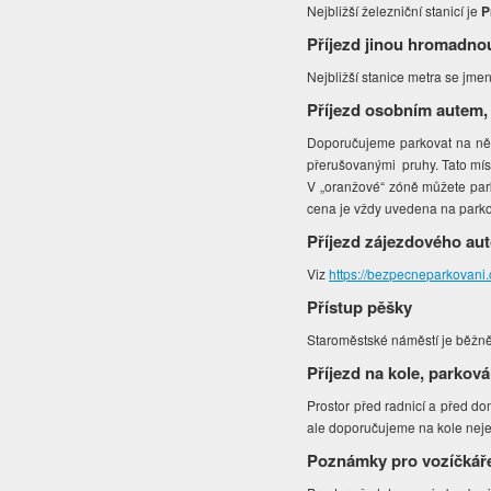
Nejbližší železniční stanicí je
P
Příjezd jinou hromadno
Nejbližší stanice metra se jme
Příjezd osobním autem,
Doporučujeme parkovat na někt
přerušovanými pruhy. Tato míst
V „oranžové“ zóně můžete park
cena je vždy uvedena na park
Příjezd zájezdového au
Viz
https://bezpecneparkovani
Přístup pěšky
Staroměstské náměstí je běžně
Příjezd na kole, parková
Prostor před radnicí a před d
ale doporučujeme na kole neje
Poznámky pro vozíčkář