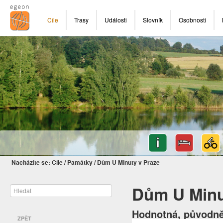
Cíle
Trasy
Události
Slovník
Osobnosti
Nacházíte se:
Cíle
/
Památky
/
Dům U Minuty v Praze
Dům U Minu
Hodnotná, původně
ZPĚT