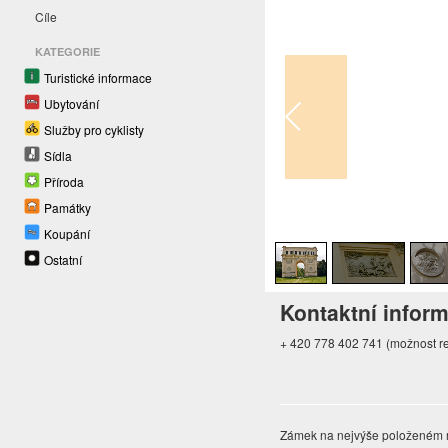
Cíle
KATEGORIE
Turistické informace
Ubytování
Služby pro cyklisty
Sídla
Příroda
Památky
1
/
5
Koupání
Ostatní
Kontaktní infor
+ 420 778 402 741 (možnost re
Zámek na nejvýše položeném mís