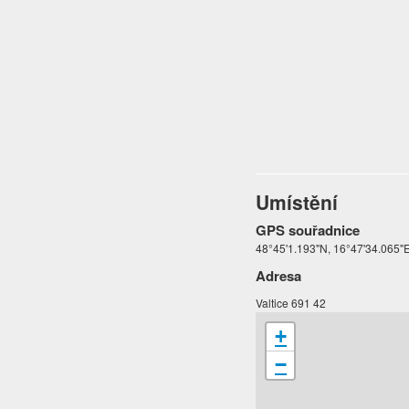
Umístění
GPS souřadnice
48°45'1.193"N, 16°47'34.065"
Adresa
Valtice 691 42
+
−