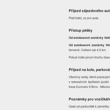
Příjezd zájezdového au
Platí totéž, co pro auta.
Přístup pěšky
Od autobusové zastávky Valti
Od autobusové zastávky Hlo
červené. Celkem asi 4,5 km.
Pokud máte jenom trochu času
Příjezd na kole, parková
Všechny cesty, které popisujem
v rekreačních špičkách jezdil
trasa Eurovelo 9 Brno - Mikulov 
Poznámky pro vozíčkář
Úsek od parkoviště k zámečku je