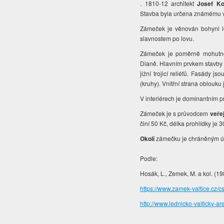
. 1810-12 architekt
Josef Ko
Stavba byla určena známému vo
Zámeček je věnován bohyni l
slavnostem po lovu.
Zámeček je poměrně mohutnou
Dianě. Hlavním prvkem stavby js
jižní trojicí reliéfů. Fasády
(kruhy). Vnitřní strana oblou
V interiérech je dominantním 
Zámeček je s průvodcem
veře
činí 50 Kč, délka prohlídky je
Okolí
zámečku je chráněným úz
Podle:
Hosák, L., Zemek, M. a kol. (19
https://www.zamek-valtice.cz/c
http://www.lednicko-valticky-a