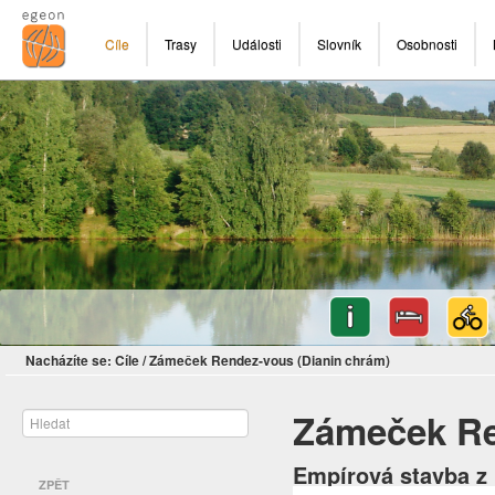
Cíle
Trasy
Události
Slovník
Osobnosti
Nacházíte se:
Cíle
/
Zámeček Rendez-vous (Dianin chrám)
Zámeček Re
Empírová stavba z 
ZPĚT