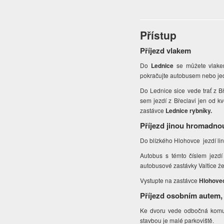
Přístup
Příjezd vlakem
Do
Lednice
se můžete vlake
pokračujte autobusem nebo je
Do Lednice sice vede trať z B
sem jezdí z Břeclavi jen od k
zastávce
Lednice rybníky.
Příjezd jinou hromadno
Do blízkého Hlohovce jezdí li
Autobus s témto číslem jezdí 
autobusové zastávky Valtice žel
Vystupte na zastávce
Hlohovec
Příjezd osobním autem,
Ke dvoru vede odbočná kom
stavbou je malé parkoviště.