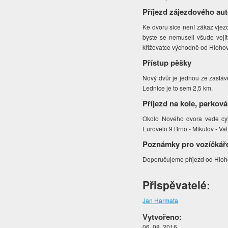
Příjezd zájezdového au
Ke dvoru sice není zákaz vjezd
byste se nemuseli všude vejít
křižovatce východně od Hlohov
Přístup pěšky
Nový dvůr je jednou ze zastáv
Lednice je to sem 2,5 km.
Příjezd na kole, parková
Okolo Nového dvora vede cykl
Eurovelo 9 Brno - Mikulov - Val
Poznámky pro vozíčkář
Doporučujeme příjezd od Hlo
Přispěvatelé:
Jan Harmata
Vytvořeno:
06. 08. 2016