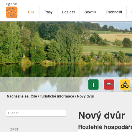
Cíle
Trasy
Události
Slovník
Osobnosti
Nacházíte se:
Cíle
/
Turistické informace
/
Nový dvůr
Nový dvůr
Rozlehlé hospodářs
ZPĚT