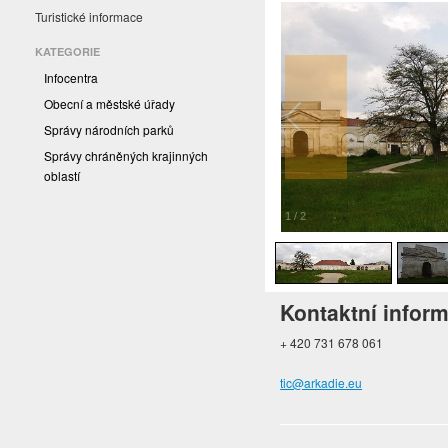
Turistické informace
KATEGORIE
Infocentra
Obecní a městské úřady
Správy národních parků
Správy chráněných krajinných
oblastí
1
/
2
Kontaktní infor
+ 420 731 678 061
tic@arkadie.eu