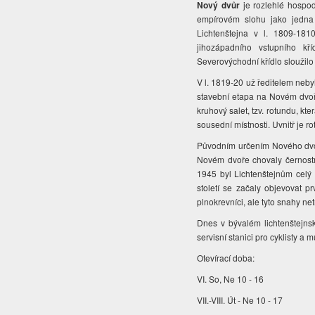
Nový dvůr
je rozlehlé hospo
empírovém slohu jako jedna 
Lichtenštejna v l. 1809-181
jihozápadního vstupního kř
Severovýchodní křídlo sloužilo
V l. 1819-20 už ředitelem neby
stavební etapa na Novém dvoře
kruhový salet, tzv. rotundu, k
sousední místnosti. Uvnitř je 
Původním určením Nového dvora
Novém dvoře chovaly černostr
1945 byl Lichtenštejnům celý 
století se začaly objevovat 
plnokrevníci, ale tyto snahy ne
Dnes v bývalém lichtenštejns
servisní stanici pro cyklisty a
Otevírací doba:
VI. So, Ne 10 - 16
VII.-VIII. Út - Ne 10 - 17