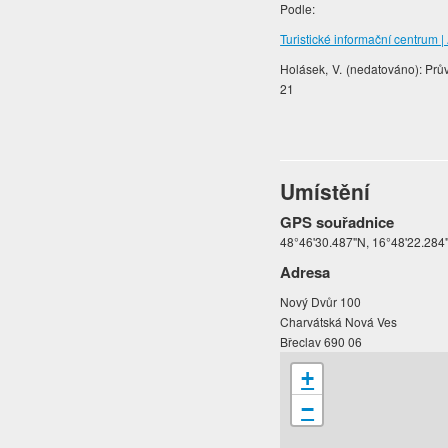
Podle:
Turistické informační centrum 
Holásek, V. (nedatováno): Prů
21
Umístění
GPS souřadnice
48°46'30.487"N, 16°48'22.284
Adresa
Nový Dvůr 100
Charvátská Nová Ves
Břeclav 690 06
+
−