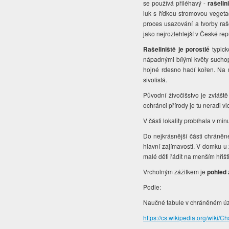
se používá přiléhavý -
rašelin
luk s řídkou stromovou vegeta
proces usazování a tvorby raš
jako nejrozlehlejší v České rep
Rašeliniště je porostlé
typick
nápadnými bílými květy suchop
hojné rdesno hadí kořen. Na r
sivolistá.
Původní živočišstvo je zvlášt
ochránci přírody je tu neradi vid
V části lokality probíhala v minu
Do nejkrásnější části chrán
hlavní zajímavosti. V domku u 
malé děti řádit na menším hřišti
Vrcholným zážitkem je
pohled 
Podle:
Naučné tabule v chráněném ú
https://cs.wikipedia.org/wi