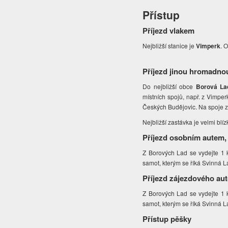
Přístup
Příjezd vlakem
Nejbližší stanice
je
Vimperk
. 
Příjezd jinou hromadno
Do nejbližší obce
Borová La
místních spojů, např. z Vimper
Českých Budějovic. Na spoje z 
Nejbližší zastávka je velmi blí
Příjezd osobním autem,
Z Borových Lad se vydejte 1 k
samot, kterým se říká Svinná L
Příjezd zájezdového au
Z Borových Lad se vydejte 1 k
samot, kterým se říká Svinná L
Přístup pěšky