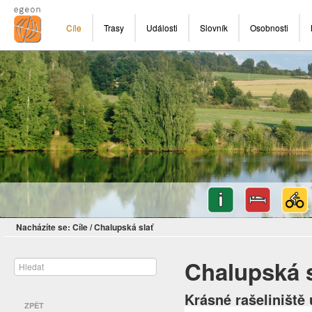
Cíle
Trasy
Události
Slovník
Osobnosti
Nacházíte se:
Cíle
/
Chalupská slať
Chalupská s
Krásné rašeliništ
ZPĚT