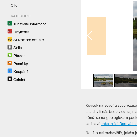
Cíle
KATEGORIE
Turistické informace
Ubytování
Služby pro cyklisty
Sídla
Příroda
Památky
1
/
13
Koupání
Ostatní
Kousek na sever a severozápad
tuto chvíli nás bude více zajíma
němž se na geologickém podlož
zajímavé
rašeliniště Borová L
Není to ani vrchoviště, jakým 