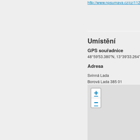
http://www.npsumava.cz/cz/112
Umístění
GPS souřadnice
48°59'53.380"N, 13°39'33.264
Adresa
Svinná Lada
Borová Lada 385 01
+
−