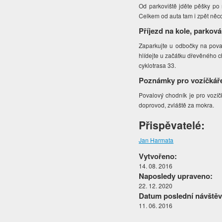
Od parkoviště jděte pěšky po 
Celkem od auta tam i zpět něco
Příjezd na kole, parková
Zaparkujte u odbočky na pova
hlídejte u začátku dřevěného c
cyklotrasa 33.
Poznámky pro vozíčkář
Povalový chodník je pro vozíčk
doprovod, zvláště za mokra.
Přispěvatelé:
Jan Harmata
Vytvořeno:
14. 08. 2016
Naposledy upraveno:
22. 12. 2020
Datum poslední návštěv
11. 06. 2016