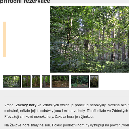
přírodní rezervace
Vrchol
Žákovy hory
ve Žďárských vrších je poněkud neobvyklý. Většina okoln
mohutné, někde jejich ostrůvky jsou i mimo vrcholy. Téměř nikde ve Žďárských 
Převažují smrkové monokultury. Žákova hora je výjimkou.
Na Žákově hoře skály nejsou. Pokud podložní horniny vystupují na povrch, tvoří j