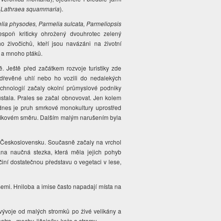
(
Lathraea squammaria
).
lia physodes, Parmelia sulcata, Parmeliopsis
spoň kriticky ohrožený dvouhrotec zelený
o živočichů, kteří jsou navázáni na životní
a a mnoho ptáků.
ně. Ještě před začátkem rozvoje turistiky zde
na dřevěné uhlí nebo ho vozili do nedalekých
technologií začaly okolní průmyslové podniky
ustala. Prales se začal obnovovat. Jen kolem
odnes je pruh smrkové monokultury uprostřed
dníkovém směru. Dalším malým narušením byla
 v Československu. Současně začaly na vrchol
vána naučná stezka, která měla jejich pohyb
 učiní dostatečnou představu o vegetaci v lese,
emi. Hniloba a imise často napadají místa na
vývoje od malých stromků po živé velikány a
ra - mechy, lišejníky, keře a stromy.