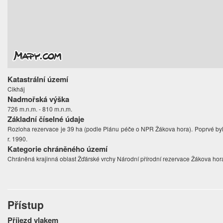
Katastrální území
Cikháj
Nadmořská výška
726 m.n.m. - 810 m.n.m.
Základní číselné údaje
Rozloha rezervace je 39 ha (podle Plánu péče o NPR Žákova hora). Poprvé byl
r. 1990.
Kategorie chráněného území
Chráněná krajinná oblast Žďárské vrchy Národní přírodní rezervace Žákova hor
Přístup
Příjezd vlakem