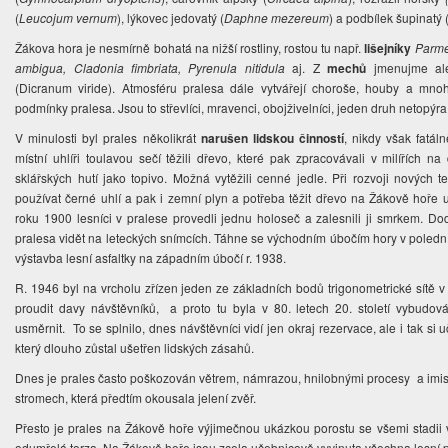
(
Leucojum vernum
), lýkovec jedovatý (
Daphne mezereum
) a podbílek šupinatý 
Žákova hora je nesmírně bohatá na nižší rostliny, rostou tu např.
lišejníky
Parme
ambigua, Cladonia fimbriata, Pyrenula nitidula
aj. Z
mechů
jmenujme ale
(Dicranum viride). Atmosféru pralesa dále vytvářejí choroše, houby a mnoh
podmínky pralesa. Jsou to střevlíci, mravenci, obojživelníci, jeden druh netopýr
V minulosti byl prales několikrát
narušen lidskou činností
, nikdy však fatál
místní uhlíři toulavou sečí těžili dřevo, které pak zpracovávali v milířích 
sklářských hutí jako topivo. Možná vytěžili cenné jedle. Při rozvoji nových 
používat černé uhlí a pak i zemní plyn a potřeba těžit dřevo na Žákově hoře 
roku 1900 lesníci v pralese provedli jednu holoseč a zalesnili ji smrkem. D
pralesa vidět na leteckých snímcích. Táhne se východním úbočím hory v pole
výstavba lesní asfaltky na západním úbočí r. 1938.
R. 1946 byl na vrcholu zřízen jeden ze základních bodů trigonometrické sítě
proudit davy návštěvníků, a proto tu byla v 80. letech 20. století vybudo
usměrnit. To se splnilo, dnes návštěvníci vidí jen okraj rezervace, ale i tak si
který dlouho zůstal ušetřen lidských zásahů.
Dnes je prales často poškozován větrem, námrazou, hnilobnými procesy a imis
stromech, která předtím okousala jelení zvěř.
Přesto je prales na Žákově hoře výjimečnou ukázkou porostu se všemi stadii 
odumřelá torza. Na Žákově hoře jsou zcela učebnicově vyvinuta všechna lesní pat