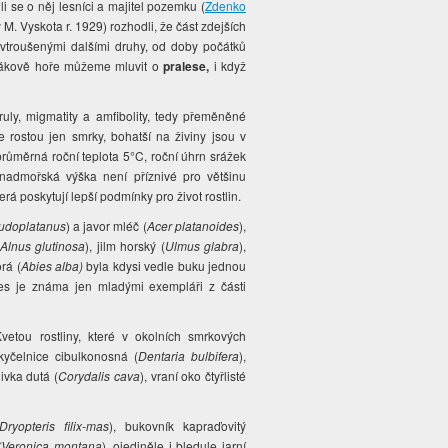
i se o něj lesníci a majitel pozemku (
Zdenko
 M. Vyskota r. 1929) rozhodli, že část zdejších
s vtroušenými dalšími druhy, od doby počátků
 Žákově hoře můžeme mluvit o
pralese,
i když
 ruly, migmatity a amfibolity, tedy přeměněné
e rostou jen smrky, bohatší na živiny jsou v
růměrná roční teplota 5°C, roční úhrn srážek
admořská výška není příznivé pro většinu
terá poskytují lepší podmínky pro život rostlin.
udoplatanus
) a javor mléč (
Acer platanoides
),
Alnus glutinosa
), jilm horský (
Ulmus glabra
),
rá (
Abies alba)
byla kdysi vedle buku jednou
es je známa jen mladými exempláři z části
Kvetou rostliny, které v okolních smrkových
 kyčelnice cibulkonosná (
Dentaria bulbifera
),
ivka dutá (
Corydalis cava
), vraní oko čtyřlisté
Dryopteris filix-mas
), bukovník kapraďovitý
(Veronica montana
), ojediněle i bledule jarní