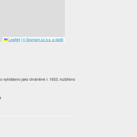
Leaflet
|
© Seznam.cz a.s. a další
o vyhlášeno jako chráněné r. 1933, rozšířeno
a