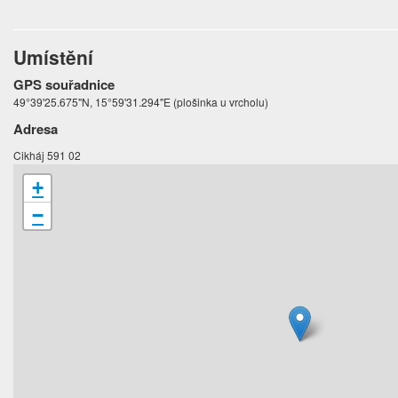
Umístění
GPS souřadnice
49°39'25.675"N, 15°59'31.294"E (plošinka u vrcholu)
Adresa
Cikháj 591 02
+
−