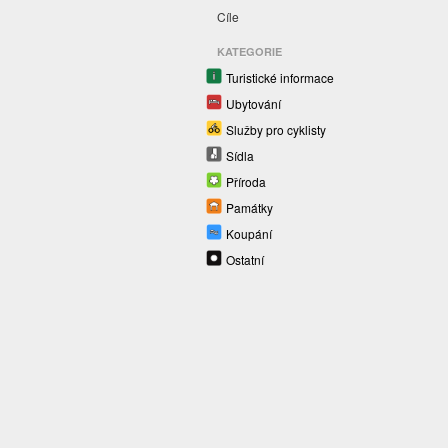
Cíle
KATEGORIE
Turistické informace
Ubytování
Služby pro cyklisty
Sídla
Příroda
Památky
Koupání
Ostatní