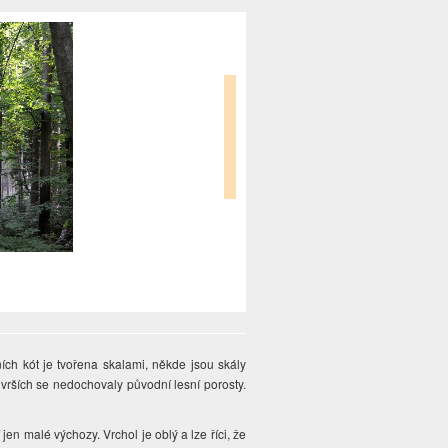
ích kót je tvořena skalami, někde jsou skály
vrších se nedochovaly původní lesní porosty.
en malé výchozy. Vrchol je oblý a lze říci, že