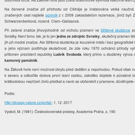
Na červené značce při příchodu od Cikháje je instalována velká naučná 
značených cest najdete
pomník
z r. 2009 zakladatelům rezervace, jimiž byli
Schwarzenberková, rozená Clam–Gallasová.
Při zelené značce jihovýchodně od vrcholu pramení ve
Stříbrné studánce
po
Svratky. Není tomu tak, je to jen
jedna ze zdrojnic Svratky
, skutečný pramen tét
jih při modré značce. Ale Stříbrná studánka je kouzelné místo i bez geografic
a jeho význam podtrhuje skutečnost, že zde roku 1970 ochránci přírody vy
přítomen prezident republiky
Ludvík Svoboda
, který přímo u studánky výnos
kamenný památník
.
Na Žákově hoře není možnost úkrytu před deštěm a nepohodou. Pokud však na
k severu a odbočíte doleva první lesní cestou, zakrátko dojdete k půvabné 
krátkodobou nepřízeň živlů přečkat a navíc se občerstvit z pramene, důvěřujete
Podle:
http://drusop.nature.cz/portal/
, 1. 12. 2017
Vyskot, M. (1981): Československé pralesy, Academia Praha, s. 190