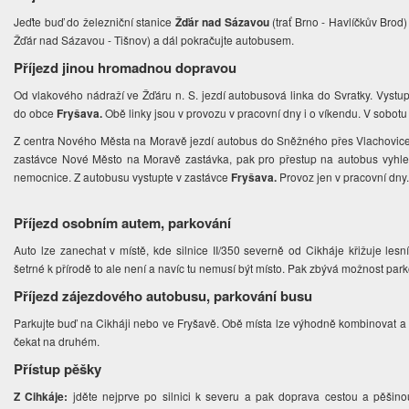
Jeďte buď do železniční stanice
Žďár nad Sázavou
(trať Brno - Havlíčkův Bro
Žďár nad Sázavou - Tišnov) a dál pokračujte autobusem.
Příjezd jinou hromadnou dopravou
Od vlakového nádraží ve Žďáru n. S. jezdí autobusová linka do Svratky. Vystu
do obce
Fryšava.
Obě linky jsou v provozu v pracovní dny i o víkendu. V sobotu
Z centra Nového Města na Moravě jezdí autobus do Sněžného přes Vlachovice. 
zastávce Nové Město na Moravě zastávka, pak pro přestup na autobus vyhle
nemocnice. Z autobusu vystupte v zastávce
Fryšava.
Provoz jen v pracovní dny
Příjezd osobním autem, parkování
Auto lze zanechat v místě, kde silnice II/350 severně od Cikháje křižuje lesní
šetrné k přírodě to ale není a navíc tu nemusí být místo. Pak zbývá možnost par
Příjezd zájezdového autobusu, parkování busu
Parkujte buď na Cikháji nebo ve Fryšavě. Obě místa lze výhodně kombinovat a 
čekat na druhém.
Přístup pěšky
Z Cihkáje:
jděte nejprve po silnici k severu a pak doprava cestou a pěšin