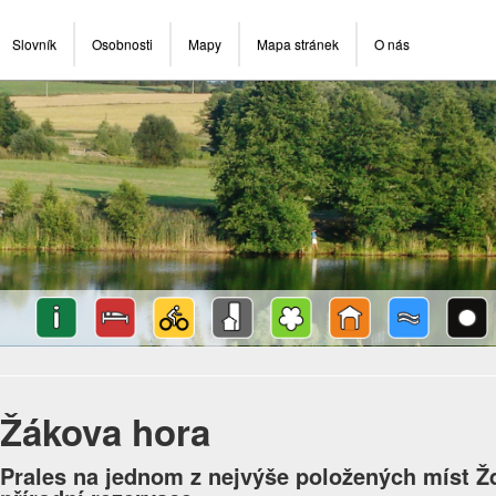
Slovník
Osobnosti
Mapy
Mapa stránek
O nás
Žákova hora
Prales na jednom z nejvýše položených míst Ž