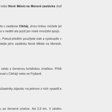
d) nebo
Nové Město na Moravě zastávka
(trať
pte v zastávce
Cikháj.
Jinou linkou můžete jet
 a v neděli ale jezdí jen malé množství spojů.
Pokud předtím použijete vlak a vystoupíte v
dejte jeho zastávku Nové Město na Moravě,
.
 cestu s červenou turistickou značkou. Příliš
kovat v Cikháji nebo ve Fryšavě.
účastníky zájezdu na jednom z nich vysadit a
ou po červené značce. Asi 2,5 km. V závěru