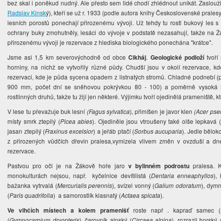
bez skal i poněkud nudný. Ale přesto sem lidé chodí zhlédnout unikát. Zasloužil
Radslav Kinsk
ý), kteří se už r. 1933 (podle autora knihy Československé pralesy
lesních porostů ponechají přirozenému vývoji. Už tehdy tu rostl bukový les 
ochrany buky zmohutněly, lesáci do vývoje v podstatě nezasahují, takže na
přirozenému vývoji je rezervace z hlediska biologického ponechána "krátce".
Jsme asi 1,5 km severovýchodně od obce
Cikháj
.
Geologické podloží
tvoří
horniny, na nichž se vytvořily různé půdy. Chudší jsou v okolí rezervace, kd
rezervaci, kde je půda sycena opadem z listnatých stromů. Chladné podnebí (p
900 mm, počet dní se sněhovou pokrývkou 80 - 100) a poměrně vysoká n
rostlinných druhů, takže tu žijí jen některé. Výjimku tvoří ojedinělá prameniště, k
V lese tu převažuje buk lesní
(Fagus sylvatica
), přimíšen je javor klen
(Acer pse
místy smrk ztepilý (
Picea abies
). Ojediněle jsou vtroušeny také olše lepkavá (
jasan ztepilý (
Fraxinus excelsior
) a jeřáb ptačí (
Sorbus aucuparia
). Jedle běloko
z přirozených vůdčích dřevin pralesa,vymizela vlivem změn v ovzduší a dn
rezervace.
Pastvou pro oči je na Žákově hoře jaro
v bylinném podrostu
pralesa. 
monokulturách nejsou, např. kyčelnice devítilistá (
Dentaria enneaphyllos
),
bažanka vytrvalá (
Mercurialis perennis
), svízel vonný (
Galium odoratum
), dymn
(
Paris quadrifolia
) a samorostlík klasnatý (
Actaea spicata
).
Ve vlhčích místech a kolem pramenišť
roste např . kapraď samec (
(
Gymnocarpium dryopteris
), čarovník alpský (
Circaea alpina
), rozrazil horský