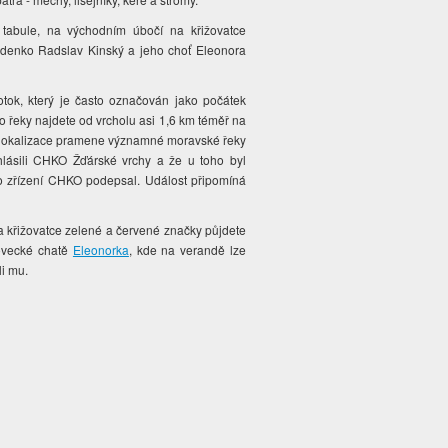
tabule, na východním úbočí na křižovatce
 Zdenko Radslav Kinský a jeho choť Eleonora
tok, který je často označován jako počátek
o řeky najdete od vrcholu asi 1,6 km téměř na
ké lokalizace pramene významné moravské řeky
hlásili CHKO Žďárské vrchy a že u toho byl
 o zřízení CHKO podepsal. Událost připomíná
 křižovatce zelené a červené značky půjdete
lovecké chatě
Eleonorka
, kde na verandě lze
-li mu.