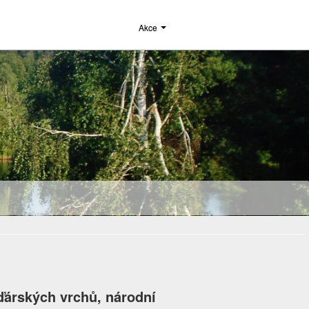
Akce
ďárských vrchů, národní