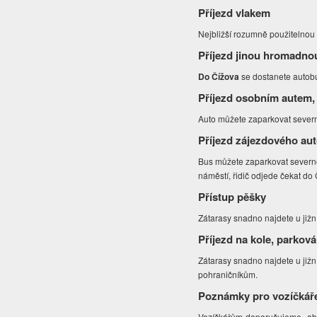
Příjezd vlakem
Nejbližší rozumně použitelnou 
Příjezd jinou hromadno
Do Čížova
se dostanete autob
Příjezd osobním autem,
Auto můžete zaparkovat sever
Příjezd zájezdového au
Bus můžete zaparkovat severn
náměstí, řidič odjede čekat do 
Přístup pěšky
Zátarasy snadno najdete u již
Příjezd na kole, parková
Zátarasy snadno najdete u jižn
pohraničníkům.
Poznámky pro vozíčkář
Vozíčkářům doporučujeme, aby