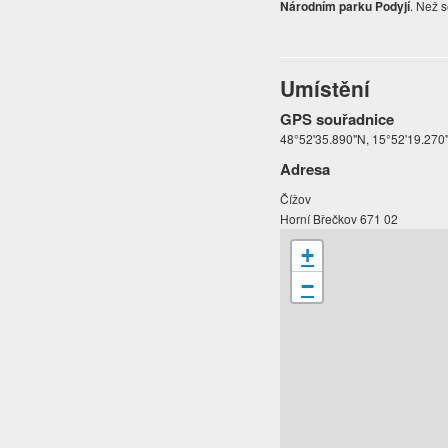
Národním parku Podyjí
. Než 
Umístění
GPS souřadnice
48°52'35.890"N, 15°52'19.270
Adresa
Čížov
Horní Břečkov 671 02
+
−