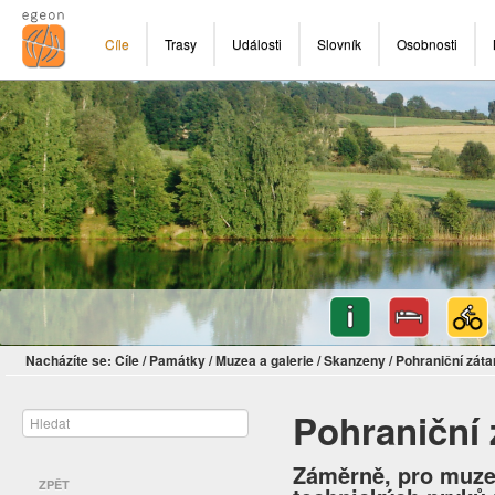
Cíle
Trasy
Události
Slovník
Osobnosti
Nacházíte se:
Cíle
/
Památky
/
Muzea a galerie
/
Skanzeny
/
Pohraniční záta
Pohraniční 
Záměrně, pro muzej
ZPĚT