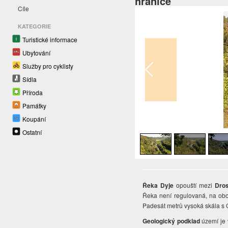
hranice
Cíle
KATEGORIE
Turistické informace
Ubytování
Služby pro cyklisty
Sídla
Příroda
Památky
Koupání
1
/
4
Ostatní
Řeka Dyje
opouští mezi
Dro
Řeka není regulovaná, na obou
Padesát metrů vysoká skála s G
Geologický podklad
území je v