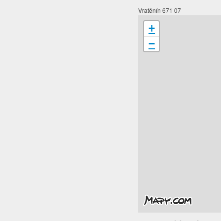
Vratěnín 671 07
+
−