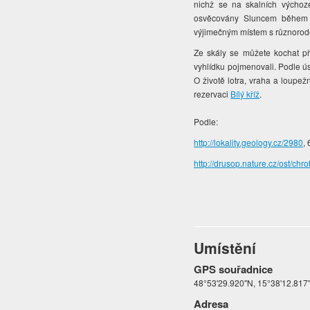
nichž se na skalních výchoze
osvěcovány Sluncem během d
výjimečným místem s různorod
Ze skály se můžete kochat p
vyhlídku pojmenovali. Podle ús
O životě lotra, vraha a loupež
rezervaci
Bílý kříž
.
Podle:
http://lokality.geology.cz/2980
,
http://drusop.nature.cz/ost/
Umístění
GPS souřadnice
48°53'29.920"N, 15°38'12.817
Adresa