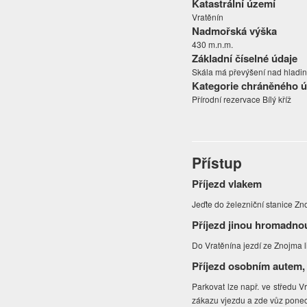
Katastrální území
Vratěnín
Nadmořská výška
430 m.n.m.
Základní číselné údaje
Skála má převýšení nad hladino
Kategorie chráněného 
Přírodní rezervace Bílý kříž
Přístup
Příjezd vlakem
Jeďte do železniční stanice Z
Příjezd jinou hromadno
Do Vratěnína jezdí ze Znojma 
Příjezd osobním autem,
Parkovat lze např. ve středu V
zákazu vjezdu a zde vůz pone