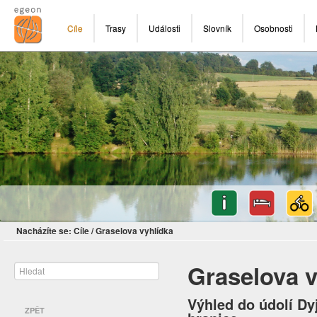
Cíle
Trasy
Události
Slovník
Osobnosti
Nacházíte se:
Cíle
/
Graselova vyhlídka
Graselova v
Výhled do údolí Dy
ZPĚT