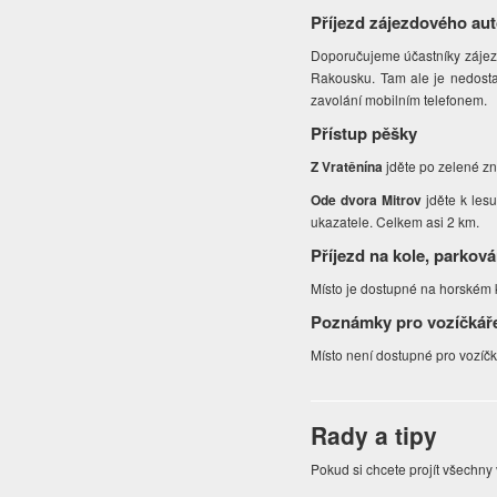
Příjezd zájezdového au
Doporučujeme účastníky zájezdu 
Rakousku. Tam ale je nedostat
zavolání mobilním telefonem.
Přístup pěšky
Z Vratěnína
jděte po zelené zn
Ode dvora Mitrov
jděte k les
ukazatele. Celkem asi 2 km.
Příjezd na kole, parková
Místo je dostupné na horském k
Poznámky pro vozíčkář
Místo není dostupné pro vozíč
Rady a tipy
Pokud si chcete projít všechny