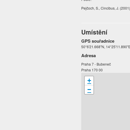
Pejčoch, S., Cincibus, J. (2001
Umístění
GPS souřadnice
50°6'21.668"N, 14°25'11.890"
Adresa
Praha 7 - Bubeneč
Praha 170 00
+
−