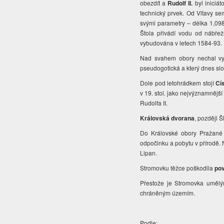
obezdít a
Rudolf II.
byl iniciát
technický prvek. Od Vltavy se
svými parametry – délka 1,098
Štola přivádí vodu od nábřež
vybudována v letech 1584-93.
Nad svahem obory nechal vy
pseudogotická a který dnes sl
Dole pod letohrádkem stojí
Cí
v 19. stol. jako nejvýznamněj
Rudolfa II.
Královská dvorana
, později 
Do Královské obory Pražané 
odpočinku a pobytu v přírodě. 
Lipan.
Stromovku těžce poškodila
po
Přestože je Stromovka umělým
chráněným územím.
Podle: