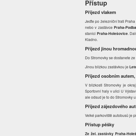
Přístup
Příjezd vlakem
Jeďte po železniční trati Prah
nebo v zastávce
Praha-Podb
stanici
Praha-Holešovice
. Da
Kladno.
Příjezd jinou hromadno
Do Stromovky se dostanete ze
Jinou blízkou zastávkou je
Let
Příjezd osobním autem,
V blízkosti Stromovky je okr
Sportovní haly v ulici U Výsta
ale odsud je to do Stromovky u
Příjezd zájezdového au
Velké parkoviště autobusů je 
Přístup pěšky
Ze žel. zastávky Praha-Hole