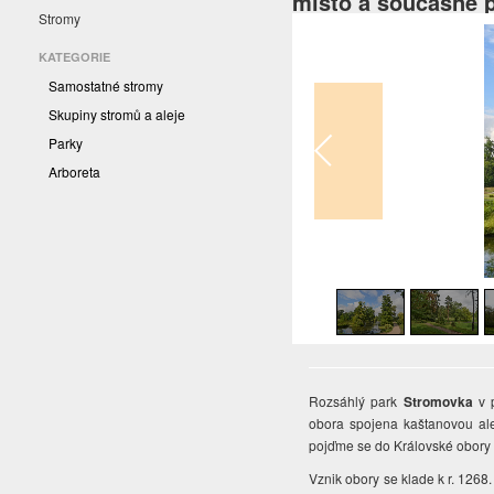
místo a současně 
Stromy
KATEGORIE
Samostatné stromy
Skupiny stromů a aleje
Parky
Arboreta
1
/
16
Rozsáhlý park
Stromovka
v p
obora spojena kaštanovou alej
pojďme se do Královské obory 
Vznik obory se klade k r. 1268.