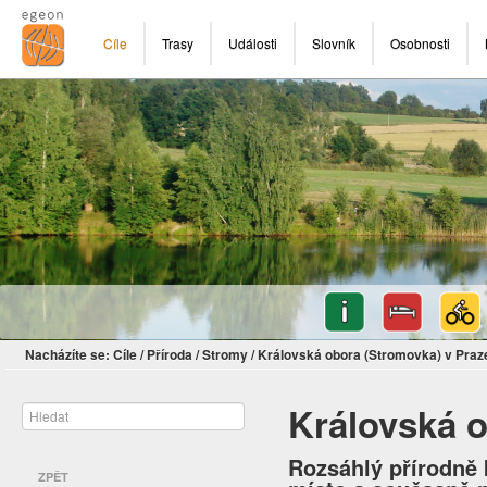
Cíle
Trasy
Události
Slovník
Osobnosti
Nacházíte se:
Cíle
/
Příroda
/
Stromy
/
Královská obora (Stromovka) v Praz
Královská o
Rozsáhlý přírodně 
ZPĚT