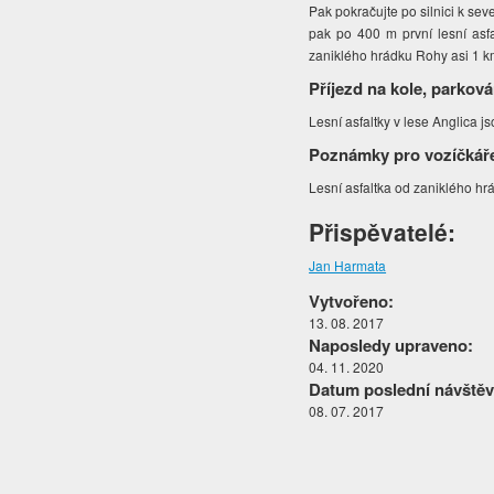
Pak pokračujte po silnici k sev
pak po 400 m první lesní asfa
zaniklého hrádku Rohy asi 1 k
Příjezd na kole, parková
Lesní asfaltky v lese Anglica j
Poznámky pro vozíčkář
Lesní asfaltka od zaniklého hr
Přispěvatelé:
Jan Harmata
Vytvořeno:
13. 08. 2017
Naposledy upraveno:
04. 11. 2020
Datum poslední návštěv
08. 07. 2017