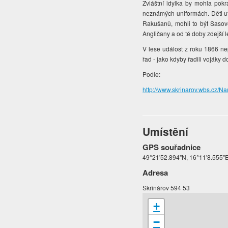
Zvláštní idylka by mohla pok
neznámých uniformách. Děti ut
Rakušanů, mohli to být Sasové.
Angličany a od té doby zdejší 
V lese událost z roku 1866 nep
řad - jako kdyby řadili vojáky
Podle:
http://www.skrinarov.wbs.cz/N
Umístění
GPS souřadnice
49°21'52.894"N, 16°11'8.555"
Adresa
Skřinářov 594 53
+
−