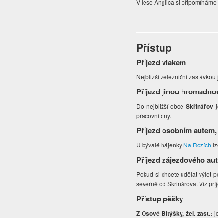
V lese Anglica si připomínáme 
Přístup
Příjezd vlakem
Nejbližší železniční zastávkou
Příjezd jinou hromadno
Do nejbližší obce
Skřinářov
j
pracovní dny.
Příjezd osobním autem,
U bývalé hájenky
Na Rozích
lz
Příjezd zájezdového au
Pokud si chcete udělat výlet 
severně od Skřinářova. Viz pří
Přístup pěšky
Z Osové Bítýšky, žel. zast.:
jd