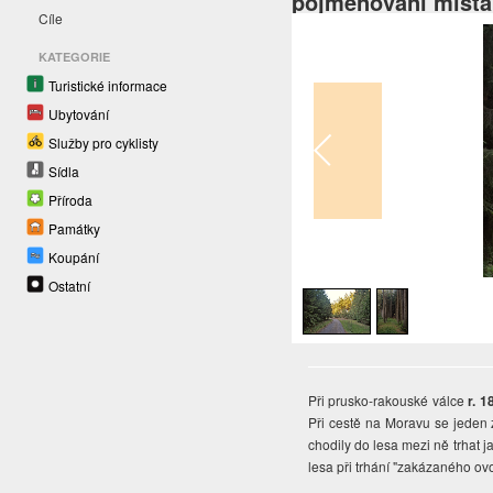
pojmenování místa
Cíle
KATEGORIE
Turistické informace
Ubytování
Služby pro cyklisty
Sídla
Příroda
Památky
Koupání
1
/
2
Ostatní
Při prusko-rakouské válce
r. 1
Při cestě na Moravu se jeden z
chodily do lesa mezi ně trhat ja
lesa při trhání "zakázaného ov