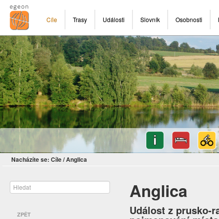
Cíle
Trasy
Události
Slovník
Osobnosti
Nacházíte se:
Cíle
/
Anglica
Anglica
Událost z prusko-r
ZPĚT