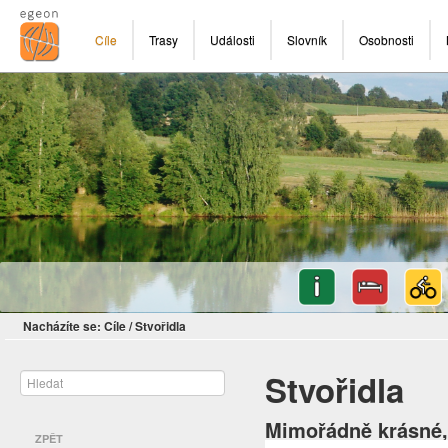
Cíle
Trasy
Události
Slovník
Osobnosti
Nacházíte se:
Cíle
/
Stvořidla
Stvořidla
Mimořádně krásné, 
ZPĚT