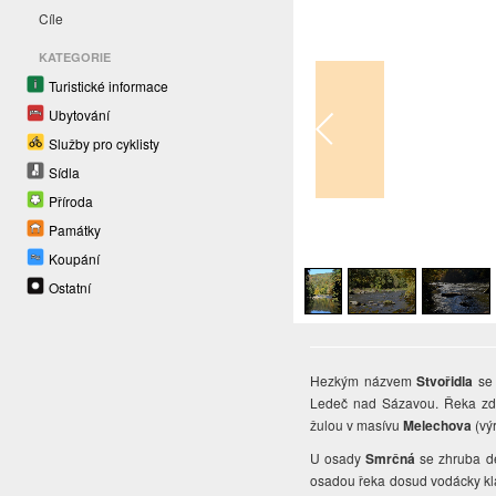
Cíle
KATEGORIE
Turistické informace
Ubytování
Služby pro cyklisty
Sídla
Příroda
Památky
1
/
5
Koupání
Ostatní
Hezkým názvem
Stvořidla
se 
Ledeč nad Sázavou. Řeka z
žulou v masívu
Melechova
(vý
U osady
Smrčná
se zhruba de
osadou řeka dosud vodácky klas