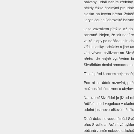
balvany, údolí nabírá zřeteln
někdy těžko čitelnými proudnic
stezka na levém břehu. Zvlášť
koryta čouhají obrovské balvan
Jako zázrakem přežilo až do 
ochraně. Nejen, že tok není r
velké stopy po nežádoucím cho
zřídit mostky, schůdky a jiné 
záchvěvem civilizace na Stvoř
břehu. Je hojně využívána tu
Stvořidlům dostat hromadnou 
Těsně před koncem nejkrásněj
Pod ní se údolí rozevírá, peř
možností občerstvení a ubytov
Na území Stvořidel je již od 
řečiště, ale i vegetace v okol
údolní jasanovo-olšové lužní l
Delší dobu se vedení měst Světl
přes Stvořidla. Asfaltová cykl
občanů záměr nebude uskute