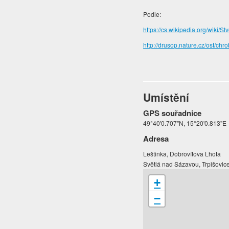
Podle:
https://cs.wikipedia.org/wiki/Stv
http://drusop.nature.cz/ost/
Umístění
GPS souřadnice
49°40'0.707"N, 15°20'0.813"E
Adresa
Leštinka, Dobrovítova Lhota
Světlá nad Sázavou, Trpišovic
+
−