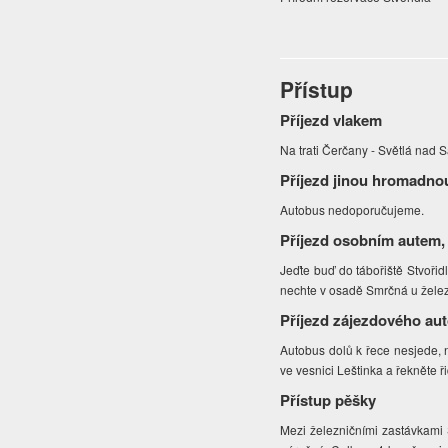
Přístup
Příjezd vlakem
Na trati Čerčany - Světlá nad
Příjezd jinou hromadno
Autobus nedoporučujeme.
Příjezd osobním autem,
Jeďte buď do tábořiště Stvořid
nechte v osadě Smrčná u železn
Příjezd zájezdového au
Autobus dolů k řece nesjede, 
ve vesnici Leštinka a řekněte ř
Přístup pěšky
Mezi železničními zastávkami 