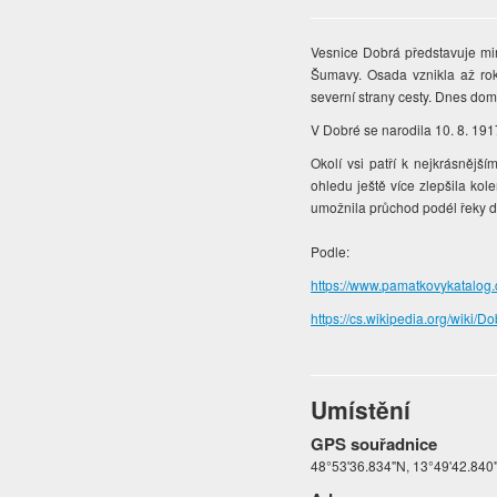
Vesnice Dobrá představuje 
Šumavy. Osada vznikla až roku
severní strany cesty. Dnes do
V Dobré se narodila 10. 8. 19
Okolí vsi patří k nejkrásnějš
ohledu ještě více zlepšila kol
umožnila průchod podél řeky 
Podle:
https://www.pamatkovykatalog
https://cs.wikipedia.org/wiki/D
Umístění
GPS souřadnice
48°53'36.834"N, 13°49'42.840"E