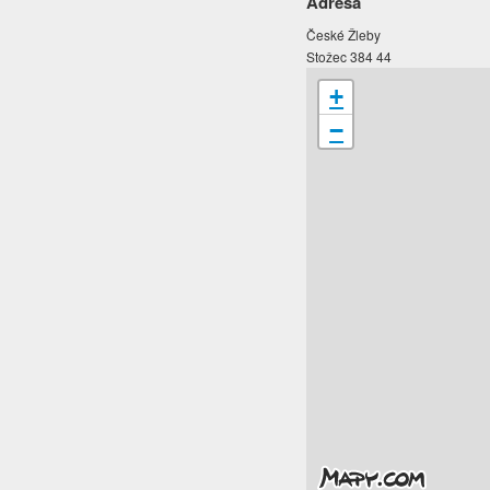
Adresa
České Žleby
Stožec 384 44
+
−