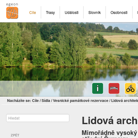
Cíle
Trasy
Události
Slovník
Osobnosti
Nacházíte se:
Cíle
/
Sídla
/
Vesnické památkové rezervace
/
Lidová archite
Lidová arch
Mimořádně vysoký 
ZPĚT