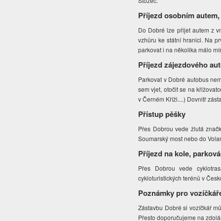
Stožec.
Příjezd osobním autem,
Do Dobré lze přijet autem z v
vzhůru ke státní hranici. Na pr
parkovat i na několika málo mís
Příjezd zájezdového au
Parkovat v Dobré autobus nemů
sem vjet, otočit se na křižovat
v Černém Kříži....) Dovnitř zás
Přístup pěšky
Přes Dobrou vede žlutá značk
Soumarský most nebo do Volar.
Příjezd na kole, parková
Přes Dobrou vede cyklotras
cykloturistických terénů v Čes
Poznámky pro vozíčkář
Zástavbu Dobré si vozíčkář mů
Přesto doporučujeme na zdolán