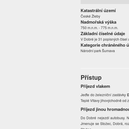
Katastrální území
České Žleby
Nadmořská výška
750 m.n.m. - 775 m.n.m.
Základní číselné údaje
V Dobré je 31 popisných čísel a
Kategorie chráněného 
Národní park Šumava
Přístup
Příjezd vlakem
Jeďte do železniční zastávky
D
Teplé Vltavy jihovýchodně od 
Příjezd jinou hromadno
Do Dobré nejezdí autobusy. N
Jmenuje se Stožec, Dobrá, rozc