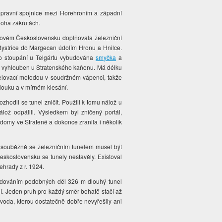
dopravní spojnice mezi Horehroním a západní
noha zákrutách.
ikovém Československu doplňovala železniční
 Bystrice do Margecan údolím Hronu a Hnilce.
ého stoupání u Telgártu vybudována
smyčka
a
yl vyhlouben u Stratenského kaňonu. Má délku
nelovací metodou v soudržném vápenci, takže
louku a v mírném klesání.
zhodli se tunel zničit. Použili k tomu nálož u
lož odpálili. Výsledkem byl zničený portál,
i domy ve Stratené a dokonce zranila i několik
e souběžně se železničním tunelem musel být
eskoslovensku se tunely nestavěly. Existoval
řehrady z r. 1924.
 budováním podobných děl 326 m dlouhý tunel
ní. Jeden pruh pro každý směr bohatě stačí až
 voda, kterou dostatečně dobře nevyřešily ani