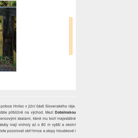
potoce Hnilec v jižní části Slovenského ráje.
tále přibližně na východ. Mezi
Dobšinskou
encovými skalami, které mu tvoří majestátné
kály mají vrcholy až o 80 m vyšší a okolní
ete pozorovat obří hrnce a stopy hloubkové i