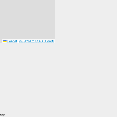
Leaflet
|
© Seznam.cz a.s. a další
any.