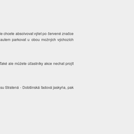
ale chcete absolvovat výlet po červené značce
e autem parkovat u obou možných výchozích
Také ale můžete účastníky akce nechat projít
asu Stratená - Dobšinská ľadová jaskyňa, pak