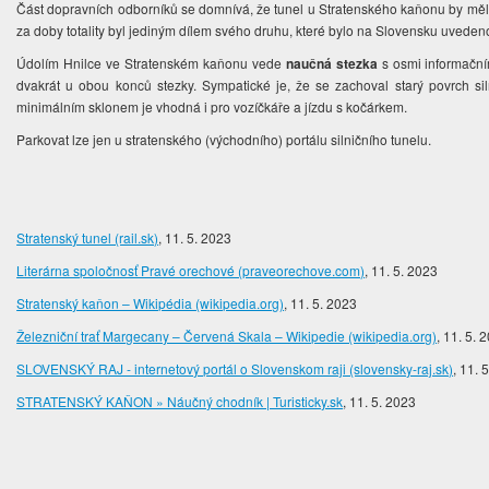
Část dopravních odborníků se domnívá, že tunel u Stratenského kaňonu by měl
za doby totality byl jediným dílem svého druhu, které bylo na Slovensku uvede
Údolím Hnilce ve Stratenském kaňonu vede
naučná stezka
s osmi informační
dvakrát u obou konců stezky. Sympatické je, že se zachoval starý povrch si
minimálním sklonem je vhodná i pro vozíčkáře a jízdu s kočárkem.
Parkovat lze jen u stratenského (východního) portálu silničního tunelu.
Stratenský tunel (rail.sk)
, 11. 5. 2023
Literárna spoločnosť Pravé orechové (praveorechove.com)
, 11. 5. 2023
Stratenský kaňon – Wikipédia (wikipedia.org)
, 11. 5. 2023
Železniční trať Margecany – Červená Skala – Wikipedie (wikipedia.org)
, 11. 5. 
SLOVENSKÝ RAJ - internetový portál o Slovenskom raji (slovensky-raj.sk)
, 11. 
STRATENSKÝ KAŇON » Náučný chodník | Turisticky.sk
, 11. 5. 2023