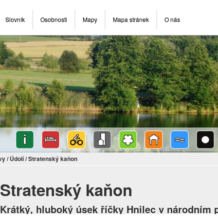
Slovník
Osobnosti
Mapy
Mapa stránek
O nás
vy
/
Údolí
/
Stratenský kaňon
Stratenský kaňon
Krátký, hluboký úsek říčky Hnilec v národním 