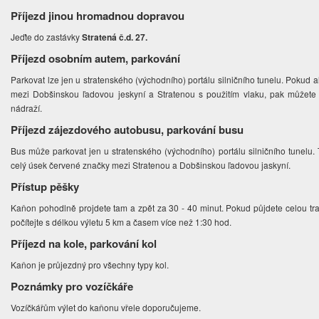
Příjezd jinou hromadnou dopravou
Jeďte do zastávky
Stratená č.d. 27.
Příjezd osobním autem, parkování
Parkovat lze jen u stratenského (východního) portálu silničního tunelu. Pokud 
mezi Dobšinskou ľadovou jeskyní a Stratenou s použitím vlaku, pak můžet
nádraží.
Příjezd zájezdového autobusu, parkování busu
Bus může parkovat jen u stratenského (východního) portálu silničního tunelu. 
celý úsek červené značky mezi Stratenou a Dobšinskou ľadovou jaskyní.
Přístup pěšky
Kaňon pohodlně projdete tam a zpět za 30 - 40 minut. Pokud půjdete celou tr
počítejte s délkou výletu 5 km a časem více než 1:30 hod.
Příjezd na kole, parkování kol
Kaňon je průjezdný pro všechny typy kol.
Poznámky pro vozíčkáře
Vozíčkářům výlet do kaňonu vřele doporučujeme.