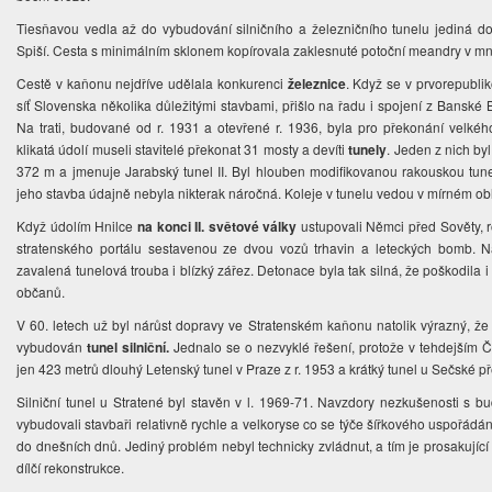
Tiesňavou vedla až do vybudování silničního a železničního tunelu jediná 
Spiší. Cesta s minimálním sklonem kopírovala zaklesnuté potoční meandry v m
Cestě v kaňonu nejdříve udělala konkurenci
železnice
. Když se v prvorepubl
síť Slovenska několika důležitými stavbami, přišlo na řadu i spojení z Banské
Na trati, budované od r. 1931 a otevřené r. 1936, byla pro překonání velk
klikatá údolí museli stavitelé překonat 31 mosty a devíti
tunely
. Jeden z nich b
372 m a jmenuje Jarabský tunel II. Byl hlouben modifikovanou rakouskou tu
jeho stavba údajně nebyla nikterak náročná. Koleje v tunelu vedou v mírném ob
Když údolím Hnilce
na konci II. světové války
ustupovali Němci před Sověty, ro
stratenského portálu sestavenou ze dvou vozů trhavin a leteckých bomb. Ná
zavalená tunelová trouba i blízký zářez. Detonace byla tak silná, že poškodila 
občanů.
V 60. letech už byl nárůst dopravy ve Stratenském kaňonu natolik výrazný, ž
vybudován
tunel silniční.
Jednalo se o nezvyklé řešení, protože v tehdejším Č
jen 423 metrů dlouhý Letenský tunel v Praze z r. 1953 a krátký tunel u Sečské p
Silniční tunel u Stratené byl stavěn v l. 1969-71. Navzdory nezkušenosti s
vybudovali stavbaři relativně rychle a velkoryse co se týče šířkového uspořádá
do dnešních dnů. Jediný problém nebyl technicky zvládnut, a tím je prosakující
dílčí rekonstrukce.