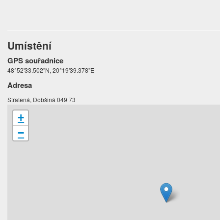
Umístění
GPS souřadnice
48°52'33.502"N, 20°19'39.378"E
Adresa
Stratená, Dobšiná 049 73
+
−