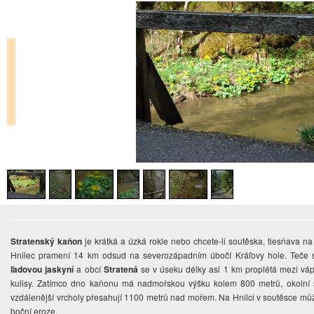
Stratenský kaňon
je krátká a úzká rokle nebo chcete-li soutěska, tiesňava na 
Hnilec pramení 14 km odsud na severozápadním úbočí Kráľovy hole. Teče s
ľadovou jaskyní
a obcí
Stratená
se v úseku délky asi 1 km proplétá mezi váp
kulisy. Zatímco dno kaňonu má nadmořskou výšku kolem 800 metrů, okolní s
vzdálenější vrcholy přesahují 1100 metrů nad mořem. Na Hnilci v soutěsce můž
boční eroze.