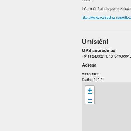
Informační tabule pod rozhled
http://www.rozhledna-nasedle.
Umístění
GPS souřadnice
49°11'24.662"N, 13°34'9.039"
Adresa
Albrechtice
Sušice 342 01
+
−