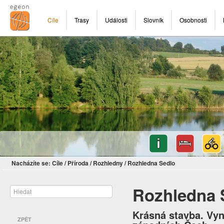
Cíle
Trasy
Události
Slovník
Osobnosti
Nacházíte se:
Cíle
/
Příroda
/
Rozhledny
/
Rozhledna Sedlo
Rozhledna 
Krásná stavba. Vyn
ZPĚT