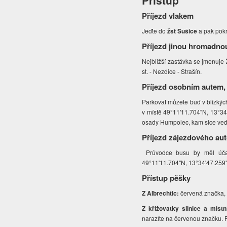
Přístup
Příjezd vlakem
Jeďte do
žst Sušice
a pak pok
Příjezd jinou hromadno
Nejbližší zastávka se jmenuje
st. - Nezdice - Strašín.
Příjezd osobním autem,
Parkovat můžete buď v blízkých
v místě 49°11'11.704"N, 13°34'
osady Humpolec, kam sice vede 
Příjezd zájezdového au
Průvodce busu by měl účast
49°11'11.704"N, 13°34'47.259"E
Přístup pěšky
Z Albrechtic:
červená značka, 
Z křižovatky silnice a míst
narazíte na červenou značku. P