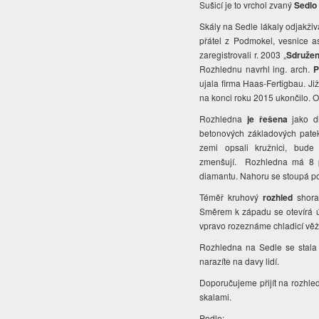
Sušicí je to vrchol zvaný
Sedlo
Skály na Sedle lákaly odjakživ
přátel z Podmokel, vesnice a
zaregistrovali r. 2003
„
Sdružen
Rozhlednu navrhl ing. arch.
P
ujala firma Haas-Fertigbau. Ji
na konci roku 2015 ukončilo. O
Rozhledna
je řešena
jako dř
betonových základových patek
zemi opsali kružnici, bud
zmenšují. Rozhledna má 8 po
diamantu. Nahoru se stoupá p
Téměř kruhový
rozhled
shora 
Směrem k západu se otevírá ú
vpravo rozeznáme chladicí věž
Rozhledna na Sedle se stala 
narazíte na davy lidí.
Doporučujeme přijít na rozhle
skalami.
Podle: