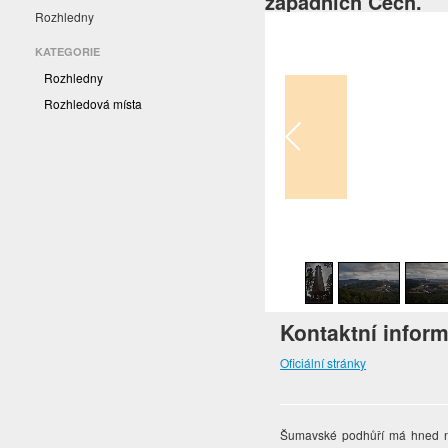
západních Čech.
Rozhledny
KATEGORIE
Rozhledny
Rozhledová místa
1
/
18
Kontaktní infor
Oficiální stránky
Šumavské podhůří má hned něk