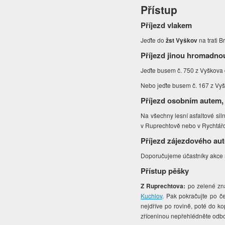
Přístup
Příjezd vlakem
Jeďte do
žst Vyškov
na trati B
Příjezd jinou hromadno
Jeďte busem č. 750 z Vyškova
Nebo jeďte busem č. 167 z Vyš
Příjezd osobním autem,
Na všechny lesní asfaltové sil
v Ruprechtově nebo v Rychtář
Příjezd zájezdového au
Doporučujeme účastníky akce n
Přístup pěšky
Z Ruprechtova:
po zelené zna
Kuchlov
. Pak pokračujte po č
nejdříve po rovině, poté do k
zříceninou nepřehlédněte odb