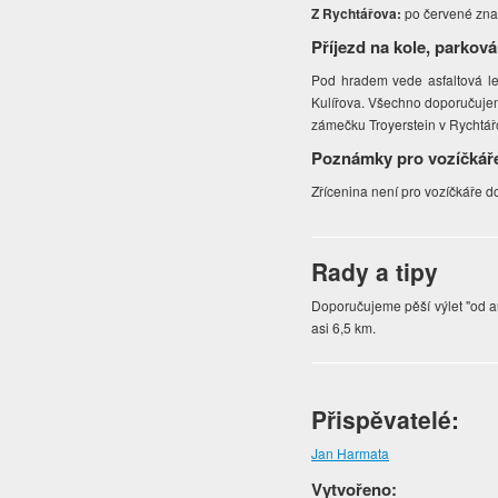
Z Rychtářova:
po červené zna
Příjezd na kole, parková
Pod hradem vede asfaltová les
Kulířova. Všechno doporučujem
zámečku Troyerstein v Rychtářo
Poznámky pro vozíčkář
Zřícenina není pro vozíčkáře 
Rady a tipy
Doporučujeme pěší výlet "od a
asi 6,5 km.
Přispěvatelé:
Jan Harmata
Vytvořeno: