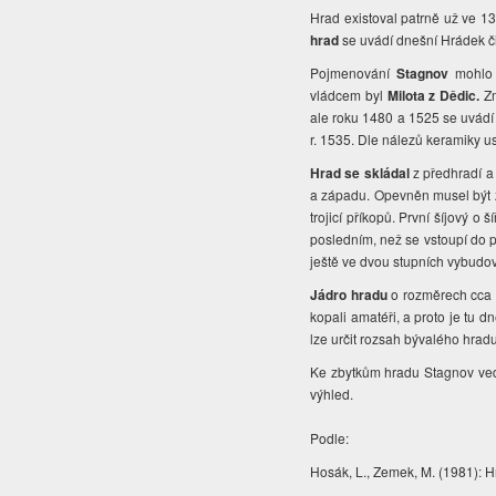
Hrad existoval patrně už ve 1
hrad
se uvádí dnešní Hrádek č
Pojmenování
Stagnov
mohlo 
vládcem byl
Milota z Dědic.
Zm
ale roku 1480 a 1525 se uvádí
r. 1535.
Dle nálezů keramiky 
Hrad se skládal
z předhradí a 
a západu. Opevněn musel být z
trojicí příkopů. První šíjový o
posledním, než se vstoupí do 
ještě ve dvou stupních vybudo
Jádro hradu
o rozměrech cca 
kopali amatéři, a proto je tu 
lze určit rozsah bývalého hra
Ke zbytkům hradu Stagnov vede
výhled.
Podle:
Hosák, L., Zemek, M. (1981): H