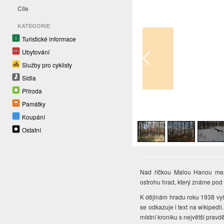
Cíle
KATEGORIE
Turistické informace
Ubytování
Služby pro cyklisty
Sídla
Příroda
Památky
1
/
9
Koupání
Ostatní
Nad říčkou Malou Hanou mez
ostrohu hrad, který známe pod
K dějinám hradu roku 1938 vyš
se odkazuje i text na wikipedi
místní kroniku s největší prav