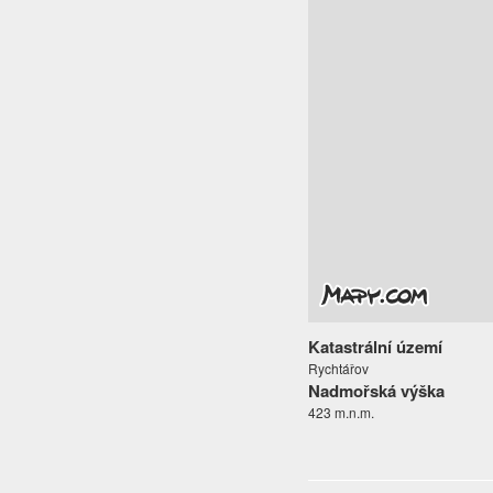
Katastrální území
Rychtářov
Nadmořská výška
423 m.n.m.