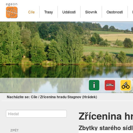
Cíle
Trasy
Události
Slovník
Osobnosti
Nacházíte se:
Cíle
/
Zřícenina hradu Stagnov (Hrádek)
Zřícenina h
Zbytky starého síd
ZPĚT