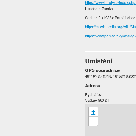
https://www.hrady.cz/index
Hosáka a Zemka
Sochor, F. (1938): Paměti obce
https://cs.wikipedia.org/wiki/St
https://www.pamatkovykatalog
Umístění
GPS souřadnice
49°19'43.487"N, 16°53'46.803
Adresa
Rychtářov
Vyškov 682 01
+
−