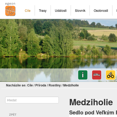
Cíle
Trasy
Události
Slovník
Osobnosti
Nacházíte se:
Cíle
/
Příroda
/
Rostliny
/
Medziholie
Medziholie
Sedlo pod Veľkým 
ZPĚT