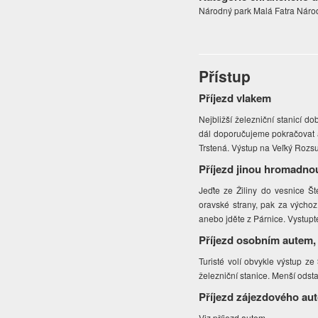
Národný park Malá Fatra Náro
Přístup
Příjezd vlakem
Nejbližší železniční stanicí d
dál doporučujeme pokračovat a
Trstená. Výstup na Veľký Rozsu
Příjezd jinou hromadno
Jeďte ze Žiliny do vesnice Š
oravské strany, pak za výchozí
anebo jděte z Párnice. Vystup
Příjezd osobním autem,
Turisté volí obvykle výstup ze
železniční stanice. Menší odsta
Příjezd zájezdového au
Viz příjezd autem.