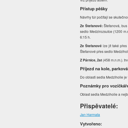
Přístup pěšky
Návrhy túr počítají se skutečno
Ze Štefanové:
Štefanová, bus 
sedlo Medzirozsutce (1200 m.n
6:15 h.
Ze Štefanové
lze jít také pře
Štefanové přes sedlo Medziholi
Z Párnice, žst
(458 m.n.m.). tr
Příjezd na kole, parková
Do oblasti sedla Medziholie je
Poznámky pro vozíčkář
Oblast sedla Medziholie a nejb
Přispěvatelé:
Jan Harmata
Vytvořeno: