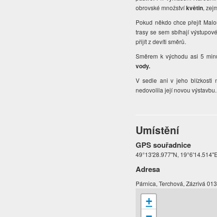
obrovské množství
květin
, ze
Pokud někdo chce přejít Mal
trasy se sem sbíhají výstupov
přijít z devíti směrů.
Směrem k východu asi 5 minut
vody.
V sedle ani v jeho blízkosti
nedovolila její novou výstavbu
Umístění
GPS souřadnice
49°13'28.977"N, 19°6'14.514"
Adresa
Párnica, Terchová, Zázrivá 01
+
−