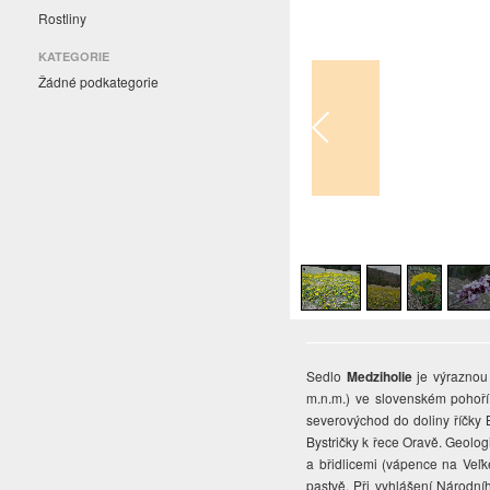
Rostliny
KATEGORIE
Žádné podkategorie
1
/
5
Sedlo
Medziholie
je výraznou
m.n.m.) ve slovenském pohoř
severovýchod do doliny říčky 
Bystričky k řece Oravě. Geolog
a břidlicemi (vápence na Veľk
pastvě. Při vyhlášení Národníh