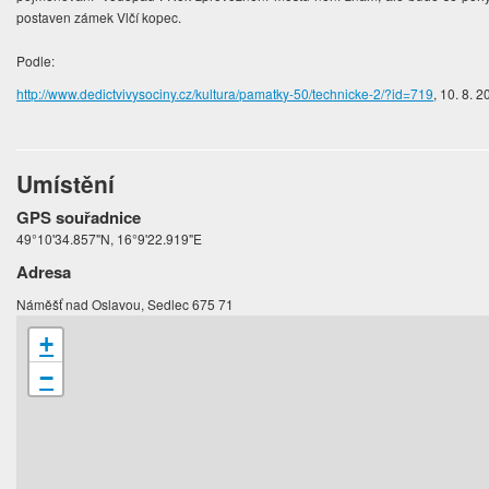
postaven zámek Vlčí kopec.
Podle:
http://www.dedictvivysociny.cz/kultura/pamatky-50/technicke-2/?id=719
, 10. 8. 
Umístění
GPS souřadnice
49°10'34.857"N, 16°9'22.919"E
Adresa
Náměšť nad Oslavou, Sedlec 675 71
+
−