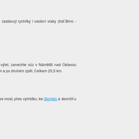
 zastavují rychlíky i osobní vlaky (trať Brno -
.
 výlet, zanechte vůz v Náměšti nad Oslavou
am a po druhém zpět. Celkem 20,5 km.
řes most, přes vyhlídku, ke
Glorietu
a skončit u