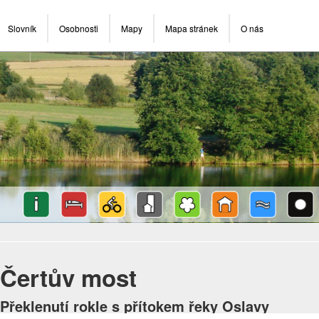
Slovník
Osobnosti
Mapy
Mapa stránek
O nás
Čertův most
Překlenutí rokle s přítokem řeky Oslavy