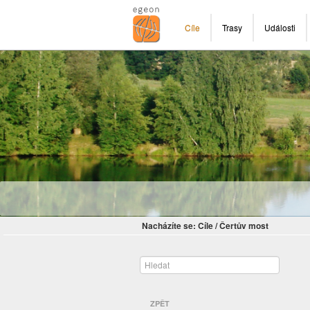
Cíle
Trasy
Události
Nacházíte se:
Cíle
/
Čertův most
ZPĚT