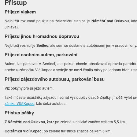
Přístup
Příjezd vlakem
Nejbližší rozumně použitelná železniční stanice je
Náměšť nad Oslavou
, kde
Jihlava).
Příjezd jinou hromadnou dopravou
Nejbližší vesnicí je
Sedlec,
ale sem se dostanete autobusem jen v pracovní dny
Příjezd osobním autem, parkování
Autem lze parkovat v Sedleci, ale pokud chcete absolvovat opravdu parádní
anebo u zámečku Vlčí kopec a vydejte se mezi těmito místy po jednom břehu t
Příjezd zájezdového autobusu, parkování busu
Viz pokyny pro příjezd autem.
Také můžete účastníky zájezdu nechat vystoupit v osadě Zňátky, jít pěší výlet p
zámku Vlčí Kopec
, kde čeká autobus.
Přístup pěšky
Z Náměšti nad Oslavou, žst.:
po zelené turistické značce celkem 5,5 km.
Od zámku Vlčí Kopec:
po zelené turistické značce celkem 5 km.