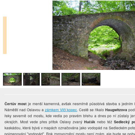
Čertův most
je menší kamenná, avšak nesmírně působivá stavba s jedním k
Náměští nad Oslavou a
zámkem Vlčí kopec
. Cestě se říkalo
Haugwitzova
podl
řeky severně od mostu, kde vedla po pravém břehu a dnes po ní zůstaly jen
okrajích. Most vede přes přítok Oslavy zvaný
Hučák
nebo též
Sedlecký p
kaskádou, která bývá v mapách označována jako vodopád na Sedleckém potoce
pojmenování "vodopád". Rok zprovoznění mostu není znám, ale bude se pohy