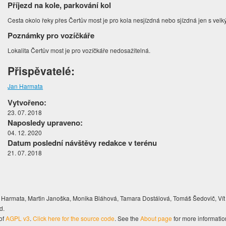
Příjezd na kole, parkování kol
Cesta okolo řeky přes Čertův most je pro kola nesjízdná nebo sjízdná jen s velk
Poznámky pro vozíčkáře
Lokalita Čertův most je pro vozíčkáře nedosažitelná.
Přispěvatelé:
Jan Harmata
Vytvořeno:
23. 07. 2018
Naposledy upraveno:
04. 12. 2020
Datum poslední návštěvy redakce v terénu
21. 07. 2018
Harmata, Martin Janoška, Monika Bláhová, Tamara Dostálová, Tomáš Šedovič, Vít
d.
of
AGPL v3
.
Click here for the source code
. See the
About page
for more informatio