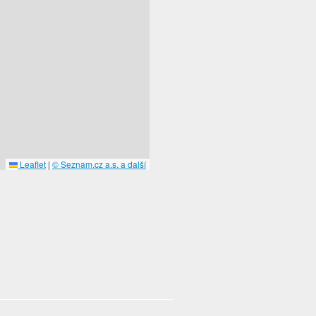
Leaflet
|
© Seznam.cz a.s. a další