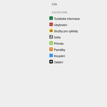
Cíle
KATEGORIE
Turistické informace
Ubytování
Služby pro cyklisty
Sídla
Příroda
Památky
Koupání
Ostatní