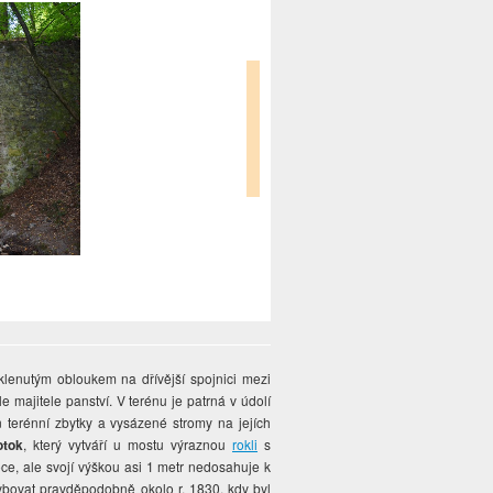
lenutým obloukem na dřívější spojnici mezi
e majitele panství. V terénu je patrná v údolí
 terénní zbytky a vysázené stromy na jejích
otok
, který vytváří u mostu výraznou
rokli
s
, ale svojí výškou asi 1 metr nedosahuje k
bovat pravděpodobně okolo r. 1830, kdy byl