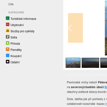
Cíle
KATEGORIE
Turistické informace
Ubytování
Služby pro cyklisty
Sídla
Příroda
Památky
1
/
4
Koupání
Ostatní
Pavlovské vrchy neboli
Pálav
na
severovýchodním úbočí
D
všechny světové strany kromě 
Dole, takřka jak při pohledu z 
vzdálenosti rozeznáte kopec