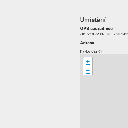
Umístění
GPS souřadnice
48°52'19.723"N, 16°39'20.141
Adresa
Pavlov 692 01
+
−