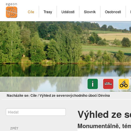
Cíle
Trasy
Události
Slovník
Osobnosti
Nacházíte se:
Cíle
/
Výhled ze severovýchodního úbočí Děvína
Výhled ze 
Monumentálně, témě
ZPĚT