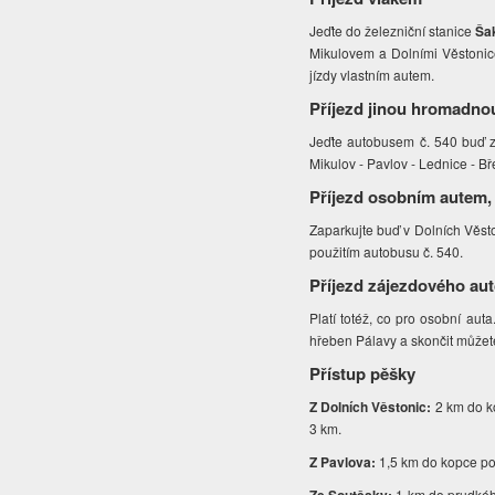
Jeďte do železniční stanice
Ša
Mikulovem a Dolními Věstonicem
jízdy vlastním autem.
Příjezd jinou hromadno
Jeďte autobusem č. 540 buď z
Mikulov - Pavlov - Lednice - Bř
Příjezd osobním autem,
Zaparkujte buď v Dolních Věsto
použitím autobusu č. 540.
Příjezd zájezdového au
Platí totéž, co pro osobní aut
hřeben Pálavy a skončit můžet
Přístup pěšky
Z Dolních Věstonic:
2
km do k
3 km.
Z Pavlova:
1,5 km do kopce po 
1
km do prudkéh