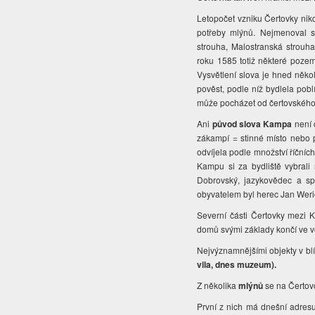
Letopočet vzniku Čertovky nikd
potřeby mlýnů. Nejmenoval 
strouha, Malostranská strouh
roku 1585 totiž některé poze
Vysvětlení slova je hned něk
pověst, podle níž bydlela po
může pocházet od čertovského 
Ani
původ slova Kampa
není 
zákampí = stinné místo nebo 
odvíjela podle množství říčníc
Kampu si za bydliště vybrali 
Dobrovský, jazykovědec a spis
obyvatelem byl herec Jan Wer
Severní části Čertovky mezi 
domů svými základy končí ve 
Nejvýznamnějšími objekty v blí
vila, dnes muzeum).
Z několika
mlýnů
se na Čertov
První z nich má dnešní adres