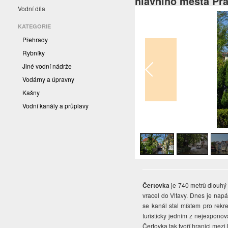
hlavního města Pr
Vodní díla
KATEGORIE
Přehrady
Rybníky
Jiné vodní nádrže
Vodárny a úpravny
Kašny
Vodní kanály a průplavy
1
/
4
Čertovka
je 740 metrů dlouhý 
vracel do Vltavy. Dnes je nap
se kanál stal místem pro rekr
turisticky jedním z nejexponov
Čertovka tak tvoří hranici mez