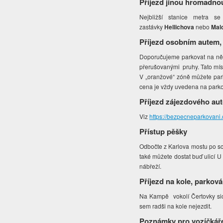
Příjezd jinou hromadno
Nejbližší stanice metra s
zastávky
Hellichova
nebo
Mal
Příjezd osobním autem,
Doporučujeme parkovat na někt
přerušovanými pruhy. Tato míst
V „oranžové“ zóně můžete park
cena je vždy uvedena na park
Příjezd zájezdového au
Viz
https://bezpecneparkovani
Přístup pěšky
Odbočte z Karlova mostu po sc
také můžete dostat buď ulicí
nábřeží.
Příjezd na kole, parková
Na Kampě vokolí Čertovky sic
sem radši na kole nejezdit.
Poznámky pro vozíčkář