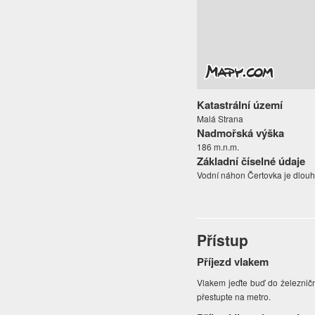
Katastrální území
Malá Strana
Nadmořská výška
186 m.n.m.
Základní číselné údaje
Vodní náhon Čertovka je dlouh
Přístup
Příjezd vlakem
Vlakem jeďte buď do železnič
přestupte na metro.