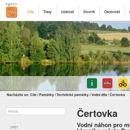
Cíle
Trasy
Události
Slovník
Osobnosti
Nacházíte se:
Cíle
/
Památky
/
Technické památky
/
Vodní díla
/
Čertovka
Čertovka
Vodní náhon pro ml
ZPĚT