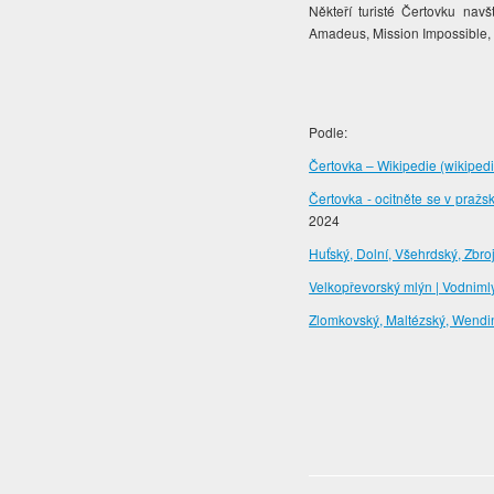
Někteří turisté Čertovku navš
Amadeus, Mission Impossible, Já
Podle:
Čertovka – Wikipedie (wikipedi
Čertovka - ocitněte se v praž
2024
Huťský, Dolní, Všehrdský, Zbro
Velkopřevorský mlýn | Vodniml
Zlomkovský, Maltézský, Wendi