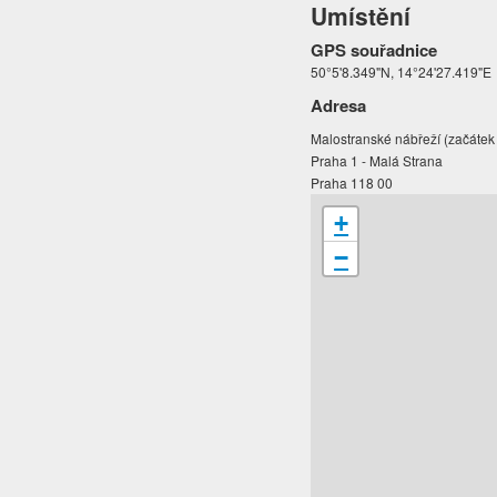
Umístění
GPS souřadnice
50°5'8.349"N, 14°24'27.419"E
Adresa
Malostranské nábřeží (začáte
Praha 1 - Malá Strana
Praha 118 00
+
−