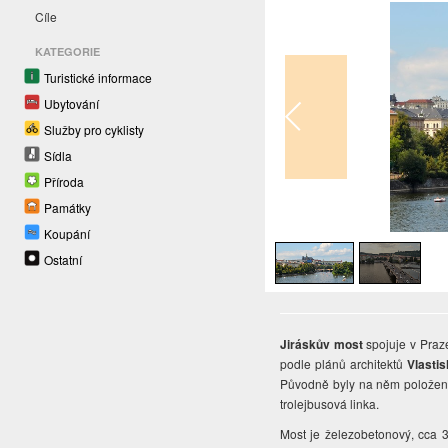
Cíle
KATEGORIE
Turistické informace
Ubytování
Služby pro cyklisty
Sídla
Příroda
Památky
1
/
2
Koupání
Ostatní
Jiráskův most
spojuje v Praz
podle plánů architektů
Vlastis
Původně byly na něm položeny t
trolejbusová linka.
Most je železobetonový, cca 3