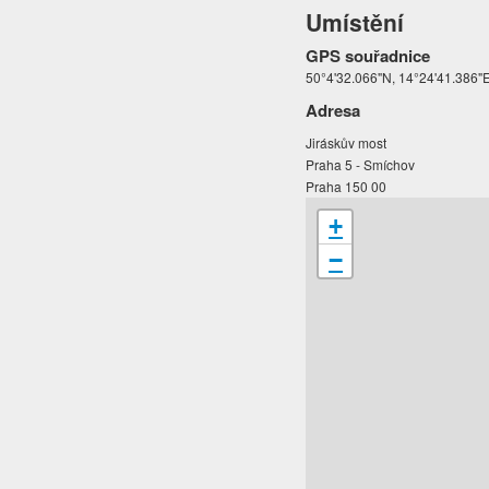
Umístění
GPS souřadnice
50°4'32.066"N, 14°24'41.386"
Adresa
Jiráskův most
Praha 5 - Smíchov
Praha 150 00
+
−