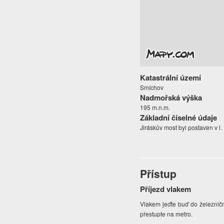
Katastrální území
Smíchov
Nadmořská výška
195 m.n.m.
Základní číselné údaje
Jiráskův most byl postaven v l
Přístup
Příjezd vlakem
Vlakem jeďte buď do železnič
přestupte na metro.