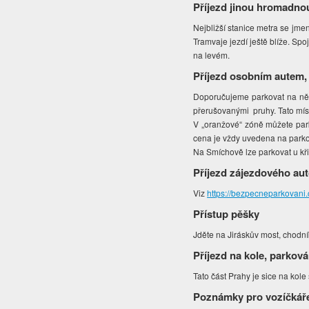
Příjezd jinou hromadno
Nejbližší stanice metra se jme
Tramvaje jezdí ještě blíže. Spo
na levém.
Příjezd osobním autem,
Doporučujeme parkovat na někt
přerušovanými pruhy. Tato míst
V „oranžové“ zóně můžete park
cena je vždy uvedena na park
Na Smíchově lze parkovat u kř
Příjezd zájezdového au
Viz
https://bezpecneparkovani
Přístup pěšky
Jděte na Jiráskův most, chodní
Příjezd na kole, parková
Tato část Prahy je sice na kole 
Poznámky pro vozíčkář