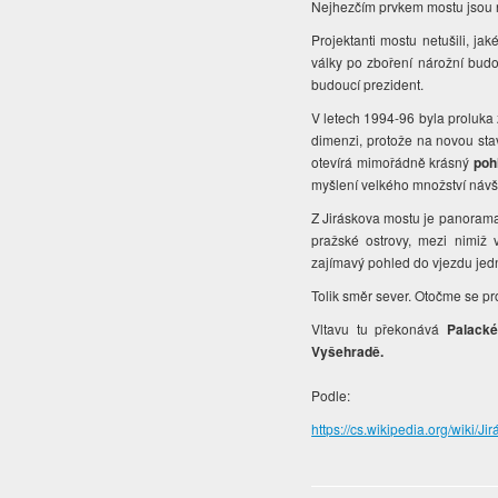
Nejhezčím prvkem mostu jsou 
Projektanti mostu netušili, jak
války po zboření nárožní budo
budoucí prezident.
V letech 1994-96 byla proluka
dimenzi, protože na novou stav
otevírá mimořádně krásný
poh
myšlení velkého množství návš
Z Jiráskova mostu je panoram
pražské ostrovy, mezi nimiž v
zajímavý pohled do vjezdu jed
Tolik směr sever. Otočme se pro
Vltavu tu překonává
Palack
Vyšehradě.
Podle:
https://cs.wikipedia.org/wiki/J