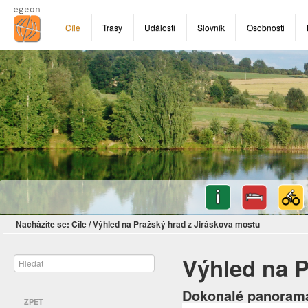
Cíle
Trasy
Události
Slovník
Osobnosti
Nacházíte se:
Cíle
/
Výhled na Pražský hrad z Jiráskova mostu
Výhled na P
Dokonalé panorama 
ZPĚT