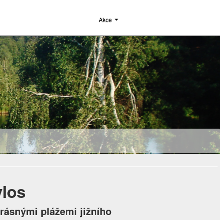
Akce
vlos
rásnými plážemi jižního