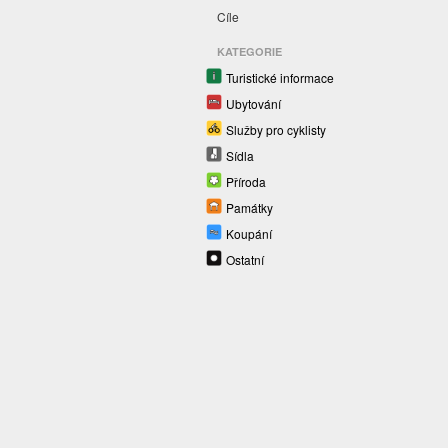
Cíle
KATEGORIE
Turistické informace
Ubytování
Služby pro cyklisty
Sídla
Příroda
Památky
Koupání
Ostatní