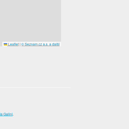
Leaflet
|
© Seznam.cz a.s. a další
ia Galini
.