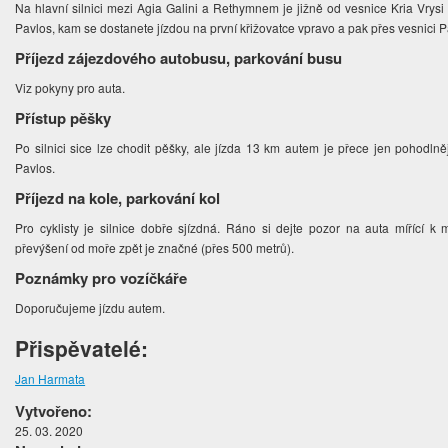
Na hlavní silnici mezi Agia Galini a Rethymnem je jižně od vesnice Kria Vrysi
Pavlos, kam se dostanete jízdou na první křižovatce vpravo a pak přes vesnici 
Příjezd zájezdového autobusu, parkování busu
Viz pokyny pro auta.
Přístup pěšky
Po silnici sice lze chodit pěšky, ale jízda 13 km autem je přece jen pohodlně
Pavlos.
Příjezd na kole, parkování kol
Pro cyklisty je silnice dobře sjízdná. Ráno si dejte pozor na auta mířící k 
převýšení od moře zpět je značné (přes 500 metrů).
Poznámky pro vozíčkáře
Doporučujeme jízdu autem.
Přispěvatelé:
Jan Harmata
Vytvořeno:
25. 03. 2020