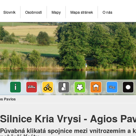
Slovník
Osobnosti
Mapy
Mapa stránek
O nás
ios Pavlos
Silnice Kria Vrysi - Agios Pa
Půvabná klikatá spojnice mezi vnitrozemím a k