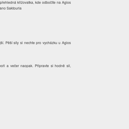
 přehledná křižovatka, kde odbočíte na Agios
Pano Saktouria
jší. Pěší síly si nechte pro vycházku u Agios
moři a večer naopak. Připravte si hodně sil,