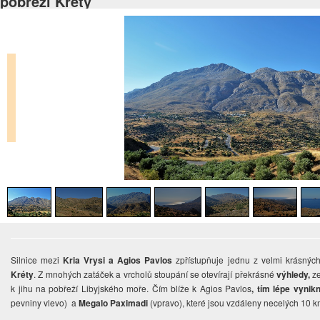
pobřeží Kréty
Silnice mezi
Kria Vrysi a Agios Pavlos
zpřístupňuje jednu z velmi krásných 
Kréty
. Z mnohých zatáček a vrcholů stoupání se otevírají překrásné
výhledy,
ze
k jihu na pobřeží Libyjského moře. Čím blíže k Agios Pavlos
, tím lépe vyni
pevniny vlevo) a
Megalo Paximadi
(vpravo), které jsou vzdáleny necelých 10 