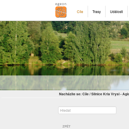
Cíle
Trasy
Události
Nacházíte se:
Cíle
/
Silnice Kria Vrysi - Ag
ZPĚT