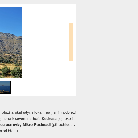
pláží a skalnatých lokalit na jižním pobřeží
jména k severu na horu
Kedros
a její okolí a
knou ostrůvky
Mikro Paximadi
(při pohledu z
km od břehu.