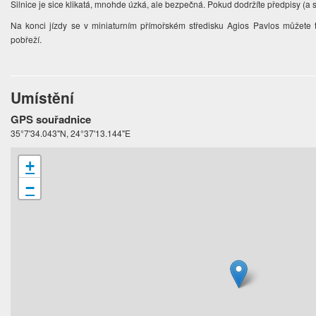
Silnice je sice klikatá, mnohde úzká, ale bezpečná. Pokud dodržíte předpisy (a s 
Na konci jízdy se v miniaturním přímořském středisku Agios Pavlos můžete 
pobřeží.
Umístění
GPS souřadnice
35°7'34.043"N, 24°37'13.144"E
+
−