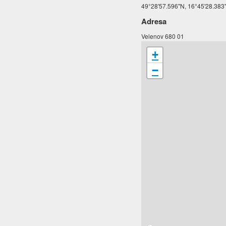
49°28'57.596"N, 16°45'28.383"
Adresa
Velenov 680 01
+
−