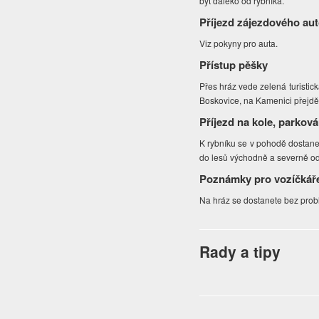
být daleko od rybníka.
Příjezd zájezdového au
Viz pokyny pro auta.
Přístup pěšky
Přes hráz vede zelená turistic
Boskovice, na Kamenici přejdě
Příjezd na kole, parková
K rybníku se v pohodě dostanet
do lesů východně a severně od
Poznámky pro vozíčkář
Na hráz se dostanete bez prob
Rady a tipy