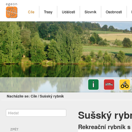
Cíle
Trasy
Události
Slovník
Osobnosti
Nacházíte se:
Cíle
/
Sušský rybník
Sušský ryb
Rekreační rybník 
ZPĚT