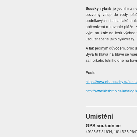
Sušský rybník
je jedním z n
pozvolný vstup do vody, písč
podnikových chat a také auto
občerstvení a travnaté pláže. 
vyjet na
kole
do lesů východně
Jsou značené jako cyklotrasy.
A tak jediným důvodem, proč je
Bývá tu hlava na hlavě se všem
za horkého letního dne na tra
Podle:
https://www.obecsuchy.cz/turista
http://www.khsbrno.cz/katalog/
Umístění
GPS souřadnice
49°28'57.316"N, 16°45'38.264"