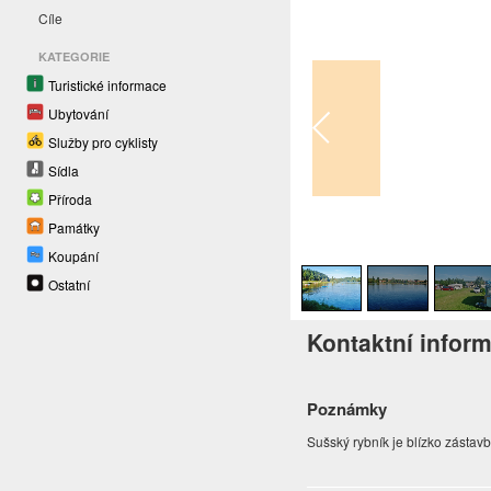
Cíle
KATEGORIE
Turistické informace
Ubytování
Služby pro cyklisty
Sídla
Příroda
Památky
1
/
3
Koupání
Ostatní
Kontaktní infor
Poznámky
Sušský rybník je blízko zástav