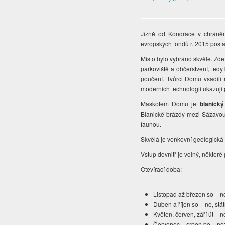
Jižně od Kondrace v chráněn
evropských fondů r. 2015 pos
Místo bylo vybráno skvěle. Zde
parkoviště a občerstvení, ted
poučení. Tvůrci Domu vsadili n
moderních technologií ukazují př
Maskotem Domu je
blanický 
Blanické brázdy mezi Sázavou a
faunou.
Skvělá je venkovní geologická 
Vstup dovnitř je volný, někter
Otevírací doba:
Listopad až březen so – ne
Duben a říjen so – ne, stát
Květen, červen, září út – n
Červenec – srpen po – ne