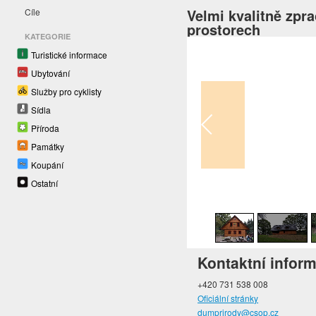
Velmi kvalitně zpr
Cíle
prostorech
KATEGORIE
Turistické informace
Ubytování
Služby pro cyklisty
Sídla
Příroda
Památky
Koupání
Ostatní
1
/
14
Kontaktní infor
+420 731 538 008
Oficiální stránky
dumprirody@csop.cz