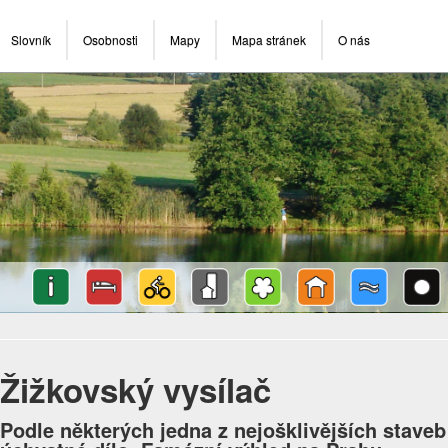
Slovník
Osobnosti
Mapy
Mapa stránek
O nás
Žižkovský vysílač
Podle některých jedna z nejošklivějších staveb