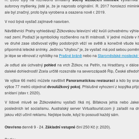
autorovy myšlenky, jisté je, že je naprosto originální. R. 2017 horolezci mimi
ale byl značný, proto byla vyrobena a osazena nově r. 2019.
V noci bývá vysílač zajímavě nasvícen.
Návštěvníci Prahy vyhledávají Žižkovskou televizní věž kvůli úchvatnému výhl
nad zemí. Podlaží je symbolicky rozčleněno na tři místnosti. V jedné můžete v
ve druhé zase obdivovat výšky podobných věží ve světě a konečně všude ko
připomíná letecké snímky. Jedinou "chybou" je, že vysílač má pod sebou poměr
je lépe se věnovat z vyhlídky na
Prašné bráně
nebo na
Staroměstské mostecké 
Je odtud ale úchvatný
pohled
na vrch Žižkov, na Petřín, na Hradčany, v dálce
daleké dohlednosti! Zcela určitě rozeznáte na severozápadě Říp, České středo
Ve výšce 66 metrů můžete navštívit
Panoramatickou restauraci
a kdo by snad
výšce 77 metrů objednat
dvoulůžkový pokoj
. Příslušné vyhození z kopýtka při
snídaní (stav r. 2020).
V lidové mluvě se Žižkovskému vysílači říká mj. Biľakova jehla nebo Jakeš
posledních let socialismu. Australský server Virtualtourist.com ji zařadil na d
jakou věži učinil reklamu. Nejlépe bude, když to posoudí každý sám.
Otevřeno
denně 9 - 24.
Základní vstupné
činí 250 Kč (r. 2020).