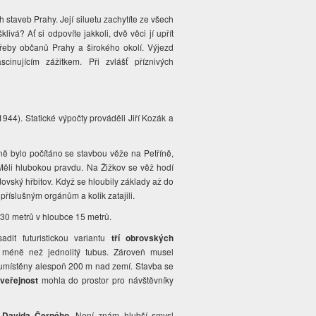
 staveb Prahy. Její siluetu zachytíte ze všech
livá? Ať si odpovíte jakkoli, dvě věci jí upřít
třeby občanů Prahy a širokého okolí. Výjezd
cinujícím zážitkem. Při zvlášť příznivých
1944). Statické výpočty prováděli Jiří Kozák a
ě bylo počítáno se stavbou věže na Petříně,
Měli hlubokou pravdu. Na Žižkov se věž hodí
ovský hřbitov. Když se hloubily základy až do
 příslušným orgánům a kolik zatajili.
30 metrů v hloubce 15 metrů.
it futuristickou variantu
tří obrovských
 méně než jednolitý tubus. Zároveň musel
t umístěny alespoň 200 m nad zemí. Stavba se
veřejnost
mohla do prostor pro návštěvníky
a
Davida Černého
. Není znám hlubší smysl