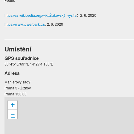
Podle:
https://cs.wikipedia.org/wiki/Žižkovský_vysíla
č, 2. 6. 2020
https://www.towerpark.cz/
, 2. 6. 2020
Umístění
GPS souřadnice
50°4'51.769"N, 14°27'4.150"E
Adresa
Mahlerovy sady
Praha 3 - Žižkov
Praha 130 00
+
−