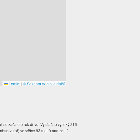
Leaflet
|
© Seznam.cz a.s. a další
at se začalo o rok dříve. Vysílač je vysoký 216
(observatoř) ve výšce 93 metrů nad zemí.