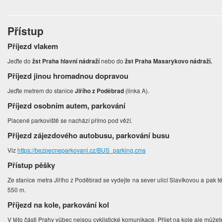
Přístup
Příjezd vlakem
Jeďte do
žst Praha hlavní nádraží
nebo do
žst Praha Masarykovo nádraží.
Příjezd jinou hromadnou dopravou
Jeďte metrem do stanice
Jiřího z Poděbrad
(linka A).
Příjezd osobním autem, parkování
Placené parkoviště se nachází přímo pod věží.
Příjezd zájezdového autobusu, parkování busu
Viz
https://bezpecneparkovani.cz/BUS_parking.cms
Přístup pěšky
Ze stanice metra Jiřího z Poděbrad se vydejte na sever ulicí Slavíkovou a pak 
550 m.
Příjezd na kole, parkování kol
V této části Prahy vůbec nejsou cyklistické komunikace. Přijet na kole ale můžet