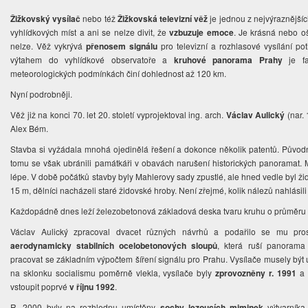
Žižkovský vysílač
nebo též
Žižkovská televizní věž
je jednou z nejvýraznějších
vyhlídkových míst a ani se nelze divit, že
vzbuzuje emoce
. Je krásná nebo ošk
nelze. Věž vykrývá
přenosem signálu
pro televizní a rozhlasové vysílání po
výtahem do vyhlídkové observatoře a
kruhové panorama Prahy
je fas
meteorologických podmínkách činí dohlednost až 120 km.
Nyní podrobněji.
Věž již na konci 70. let 20. století vyprojektoval ing. arch.
Václav Aulický
(nar. 
Alex Bém.
Stavba si vyžádala mnohá ojedinělá řešení a dokonce několik patentů. Původn
tomu se však ubránili památkáři v obavách narušení historických panoramat. 
lépe. V době počátků stavby byly Mahlerovy sady zpustlé, ale hned vedle byl žid
15 m, dělníci nacházeli staré židovské hroby. Není zřejmé, kolik nálezů nahlásili
Každopádně dnes leží železobetonová základová deska tvaru kruhu o průměru 
Václav Aulický zpracoval dvacet různých návrhů a podařilo se mu prosad
aerodynamicky stabilních ocelobetonových sloupů
, která ruší panorama
pracovat se základním výpočtem šíření signálu pro Prahu. Vysílače musely bý
na sklonku socialismu poměrně vlekla, vysílače byly
zprovozněny r. 1991
a
vstoupit poprvé
v říjnu 1992
.
R. 2000 byly na rozhlednu umístěny
sochy lezoucích miminek
výtvarník