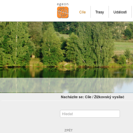
Cíle
Trasy
Události
Nacházíte se:
Cíle
/
Žižkovský vysílač
ZPĚT