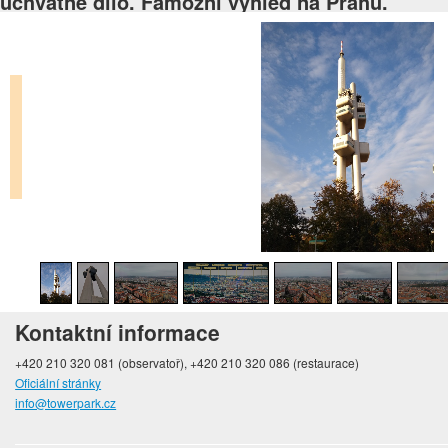
úchvatné dílo. Famózní výhled na Prahu.
Kontaktní informace
+420 210 320 081 (observatoř), +420 210 320 086 (restaurace)
Oficiální stránky
info@towerpark.cz