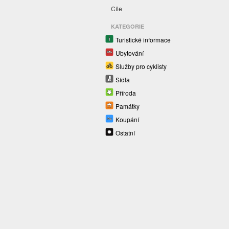
Cíle
KATEGORIE
Turistické informace
Ubytování
Služby pro cyklisty
Sídla
Příroda
Památky
Koupání
Ostatní