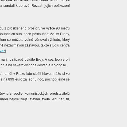
nka sundali k opravě. Rozsah jejich poškození
edu z proskleného prostoru ve výšce 93 metrů
 houpacích bublinách poslouchat zvuky Prahy,
lem se můžete volně věnovat výhledu, který
ně nezajímavou zástavbu, takže studiu centra
věži
.
 na jihozápadě uvidíte Brdy. A což teprve při
hoří a na severovýchodě Ještěd a Krkonoše.
 neměl v Praze kde složit hlavu, může si ve
jde na 899 euro za jednu noc, pochopitelně se
ův prst podle komunistických představitelů
ruhou nejošklivější stavbu světa. Ani netušil,