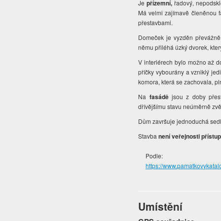
Je
přízemní,
řadový, nepodskle
Má velmi zajímavě členěnou f
přestavbami.
Domeček je vyzděn převážně 
němu přiléhá úzký dvorek, kte
V interiérech bylo možno až do 9
příčky vybourány a vzniklý je
komora, která se zachovala, p
Na
fasádě
jsou z doby přest
dřívějšímu stavu neúměrně zv
Dům završuje jednoduchá sedl
Stavba
není veřejnosti přístu
Podle:
https://www.pamatkovykata
Umístění