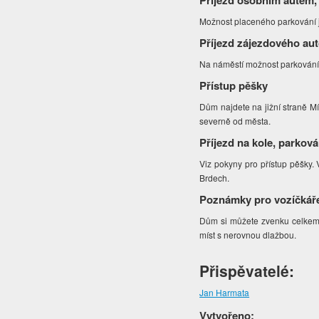
Příjezd osobním autem,
Možnost placeného parkování 
Příjezd zájezdového au
Na náměstí možnost parkování 
Přístup pěšky
Dům najdete na jižní straně M
severně od města.
Příjezd na kole, parková
Viz pokyny pro přístup pěšky. 
Brdech.
Poznámky pro vozíčkář
Dům si můžete zvenku celkem 
míst s nerovnou dlažbou.
Přispěvatelé:
Jan Harmata
Vytvořeno: