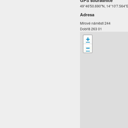
GPS souřadnice
49°46'50.690"N, 14°10'7.564"
Adresa
Mírové náměstí 244
Dobříš 263 01
+
−