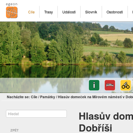
Cíle
Trasy
Události
Slovník
Osobnosti
Nacházíte se:
Cíle
/
Památky
/
Hlasův domeček na Mírovém náměstí v Dobř
Hlasův dom
Dobříši
ZPĚT