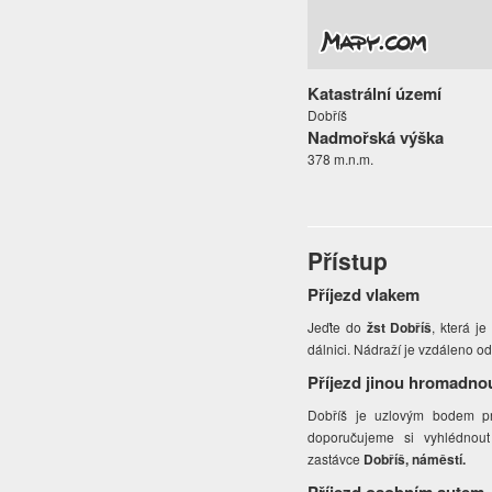
Katastrální území
Dobříš
Nadmořská výška
378 m.n.m.
Přístup
Příjezd vlakem
Jeďte do
žst Dobříš
, která j
dálnici. Nádraží je vzdáleno o
Příjezd jinou hromadno
Dobříš je uzlovým bodem pr
doporučujeme si vyhlédnout
zastávce
Dobříš, náměstí.